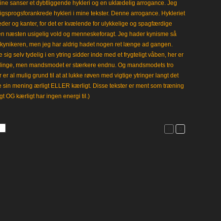
ine sanser et dybtliggende hykleri og en uklædelig arrogance. Jeg
gligsprogsforankrede hykleri i mine tekster. Denne arrogance. Hykleriet
leder og kanter, for det er kvælende for ulykkelige og spagfærdige
 en næsten usigelig vold og menneskeforagt. Jeg hader kynisme så
kynikeren, men jeg har aldrig hadet nogen ret længe ad gangen.
 sig selv tydelig i en ytring sidder inde med et frygteligt våben, her er
klinge, men mandsmodet er stærkere endnu. Og mandsmodets tro
 er al mulig grund til at at lukke røven med vigtige ytringer langt det
e sin mening ærligt ELLER kærligt. Disse tekster er ment som træning
gt OG kærligt har ingen energi til.)