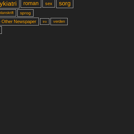
ykiatri
sorg
roman
sex
sprog
tanskrift
 Other Newspaper
verden
tro