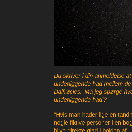
Du skriver i din anmeldelse at
underliggende had mellem de
Dalfrøcies.’ Må jeg spørge hv
underliggende had’?
”Hvis man hader lige en tand
nogle fiktive personer i en b
blive direkte glad i bolden af.”