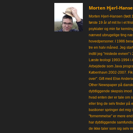
Morten Hjerl-Hans
Morten Hjerl-Hansen (født 
første 19 år af mit liv i et 
psykiater og min far kemii
nærved ubrugelige ting næst
hovedpersoner. I 1986 besø
tre en halv måned. Jeg star
indtil jeg "mistede evnen" 
Læste teologi 1993-1994 i 
Arbejdede som Java progra
København 2002-2007. Fik 
over". Gift med Else Anders
Other Newspaper på dansk og
dybtliggende skepsis imod a
hvad enten der er tale om s
eller ting de selv finder på 
bastioner springer det mig 
"fornemmelse" er mere end et
har dybtliggende samfunds
de ikke taler som sig selv m