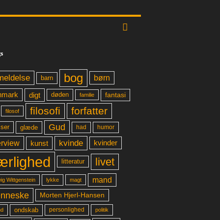
s
bog
meldelse
børn
barn
digt
fantasi
nmark
døden
familie
filosofi
forfatter
filosof
Gud
glæde
had
humor
lser
kvinde
erview
kunst
kvinder
ærlighed
livet
litteratur
mand
lykke
ig Wittgenstein
magt
nneske
Morten Hjerl-Hansen
ondskab
d
personlighed
politik