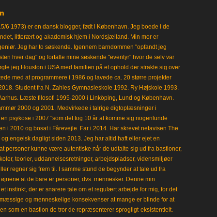
en
15/6 1973) er en dansk blogger, født i København. Jeg boede i de
frisindet, litterært og akademisk hjem i Nordsjælland. Min mor er
ngeniør. Jeg har to søskende. Igennem barndommen "opfandt jeg
en hver dag" og fortalte mine søskende "eventyr" hvor de selv var
gte jeg Houston i USA med familien på et ophold der strakte sig over
tede med at programmere i 1986 og lavede ca. 20 større projekter
i 2018. Student fra N. Zahles Gymnasieskole 1992. Ry Højskole 1993.
Aarhus. Læste filosofi 1995-2000 i Linköping, Lund og København.
mmør 2000 og 2001. Medvirkede i talrige digtoplæsninger i
en psykose i 2007 "som det tog 10 år at komme sig nogenlunde
en i 2010 og bosat i Fårevejle. Far i 2014. Har skrevet netavisen The
 engelsk dagligt siden 2013. Jeg har altid haft eller ejet en
t personer kunne være autentiske når de udtalte sig ud fra bastioner,
koler, teorier, uddannelsesretninger, arbejdspladser, vidensmiljøer
eller regner sig frem til. I samme stund de begynder at tale ud fra
i øjnene at de bare er personer, dvs. mennesker. Denne min
 instinkt, der er snarere tale om et regulært arbejde for mig, for det
mæssige og menneskelige konsekvenser at mange er blinde for at
en som en bastion de tror de repræsenterer sprogligt-eksistentielt.