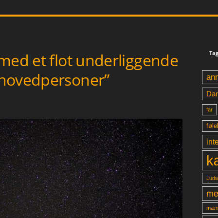
Tag
med et flot underliggende
 hovedpersoner”
an
Da
far
føle
int
k
Ludw
me
mæn