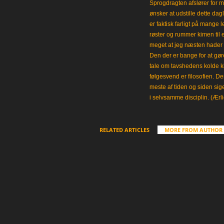
Sprogdragten afslører for m
ønsker at udstille dette da
er faktisk farligt på mange 
røster og rummer kimen til
meget at jeg næsten hader 
Den der er bange for at gøre
tale om tavshedens kolde 
følgesvend er filosofien. Der
meste af tiden og siden sig
i selvsamme disciplin. (Ærli
RELATED ARTICLES
MORE FROM AUTHOR