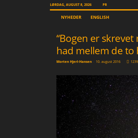
LØRDAG, AUGUST 8, 2026
PR
T
NYHEDER
ENGLISH
h
e
O
“Bogen er skrevet 
t
h
had mellem de to
e
r
Morten Hjerl-Hansen
-
10. august 2016
1239
N
e
w
s
p
a
p
e
r