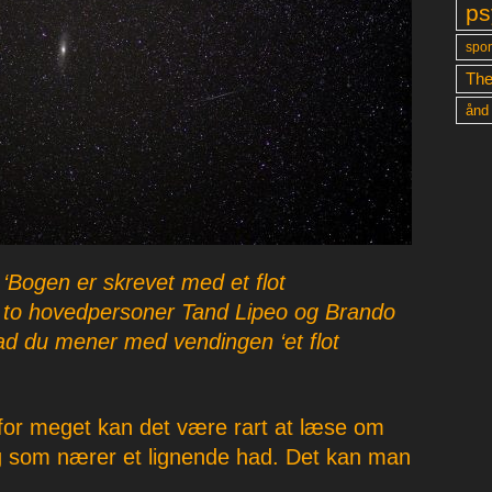
ps
spon
The
ånd
 ‘Bogen er skrevet med et flot
 to hovedpersoner Tand Lipeo og Brando
ad du mener med vendingen ‘et flot
 for meget kan det være rart at læse om
og som nærer et lignende had. Det kan man