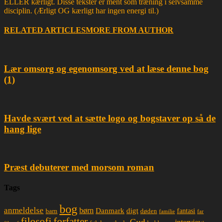
ELLER kærligt. Disse tekster er ment som træning i selvsamme
disciplin. (Ærligt OG kærligt har ingen energi til.)
RELATED ARTICLES
MORE FROM AUTHOR
Lær omsorg og egenomsorg ved at læse denne bog
(1)
Havde svært ved at sætte logo og bogstaver op så de
hang lige
Præst debuterer med morsom roman
Tags
bog
anmeldelse
børn
Danmark
digt
døden
fantasi
barn
familie
far
filosofi
forfatter