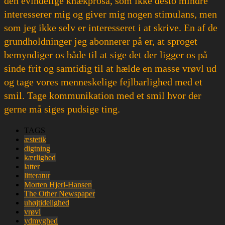
den evindelige knækprosa, som ikke desto mindre
interesserer mig og giver mig nogen stimulans, men
som jeg ikke selv er interesseret i at skrive. En af de
grundholdninger jeg abonnerer på er, at sproget
bemyndiger os både til at sige det der ligger os på
sinde frit og samtidig til at hælde en masse vrøvl ud
og tage vores menneskelige fejlbarlighed med et
smil. Tage kommunikation med et smil hvor der
gerne må siges pudsige ting.
TAGS
æstetik
digtning
kærlighed
latter
litteratur
Morten Hjerl-Hansen
The Other Newspaper
uhøjtidelighed
vrøvl
ydmyghed