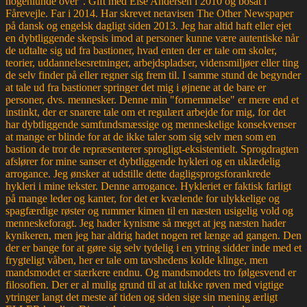
nogenlunde over". Gift med Else Andersen i 2010 og bosat i
Fårevejle. Far i 2014. Har skrevet netavisen The Other Newspaper
på dansk og engelsk dagligt siden 2013. Jeg har altid haft eller ejet
en dybtliggende skepsis imod at personer kunne være autentiske når
de udtalte sig ud fra bastioner, hvad enten der er tale om skoler,
teorier, uddannelsesretninger, arbejdspladser, vidensmiljøer eller ting
de selv finder på eller regner sig frem til. I samme stund de begynder
at tale ud fra bastioner springer det mig i øjnene at de bare er
personer, dvs. mennesker. Denne min "fornemmelse" er mere end et
instinkt, der er snarere tale om et regulært arbejde for mig, for det
har dybtliggende samfundsmæssige og menneskelige konsekvenser
at mange er blinde for at de ikke taler som sig selv men som en
bastion de tror de repræsenterer sprogligt-eksistentielt. Sprogdragten
afslører for mine sanser et dybtliggende hykleri og en uklædelig
arrogance. Jeg ønsker at udstille dette dagligsprogsforankrede
hykleri i mine tekster. Denne arrogance. Hykleriet er faktisk farligt
på mange leder og kanter, for det er kvælende for ulykkelige og
spagfærdige røster og rummer kimen til en næsten usigelig vold og
menneskeforagt. Jeg hader kynisme så meget at jeg næsten hader
kynikeren, men jeg har aldrig hadet nogen ret længe ad gangen. Den
der er bange for at gøre sig selv tydelig i en ytring sidder inde med et
frygteligt våben, her er tale om tavshedens kolde klinge, men
mandsmodet er stærkere endnu. Og mandsmodets tro følgesvend er
filosofien. Der er al mulig grund til at at lukke røven med vigtige
ytringer langt det meste af tiden og siden sige sin mening ærligt