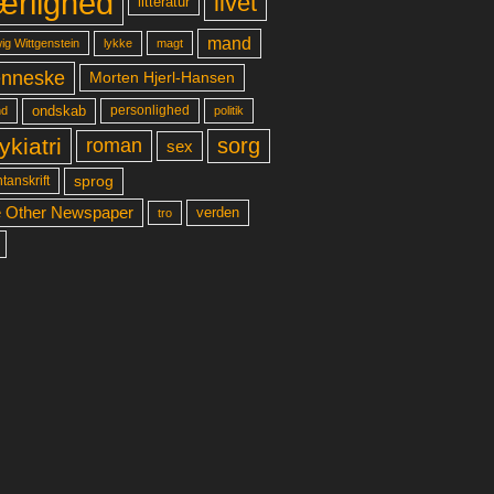
ærlighed
livet
litteratur
mand
lykke
ig Wittgenstein
magt
nneske
Morten Hjerl-Hansen
ondskab
d
personlighed
politik
ykiatri
sorg
roman
sex
sprog
tanskrift
 Other Newspaper
verden
tro