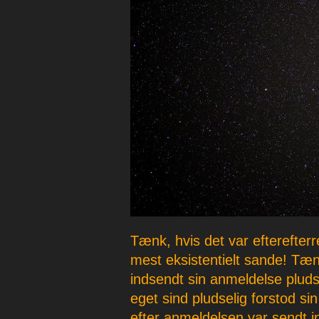
p
e
r
Tænk, hvis det var efterefter
mest eksistentielt sande! Tæn
indsendt sin anmeldelse pludse
eget sind pludselig forstod sin
efter anmeldelsen var sendt in