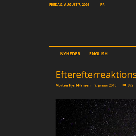
FREDAG, AUGUST 7, 2026
PR
T
NYHEDER
ENGLISH
h
e
O
Efterefterreaktio
t
h
Morten Hjerl-Hansen
-
9. januar 2018
872
e
r
N
e
w
s
p
a