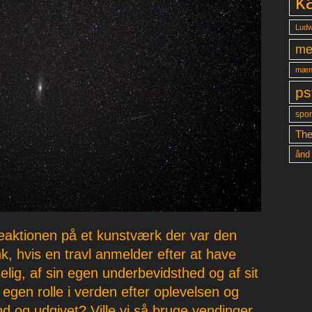
k
Ludw
me
mæn
ps
spon
The
ånd
reaktionen på et kunstværk der var den
k, hvis en travl anmelder efter at have
lig, af sin egen underbevidsthed og af sit
 egen rolle i verden efter oplevelsen og
d og udgivet? Ville vi så bruge vendinger