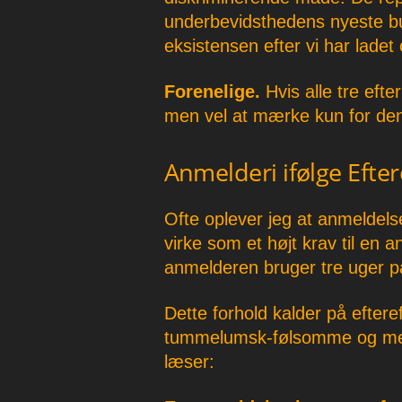
underbevidsthedens nyeste bud
eksistensen efter vi har lade
Forenelige.
Hvis alle tre efte
men vel at mærke kun for de
Anmelderi ifølge Efte
Ofte oplever jeg at anmeldelser
virke som et højt krav til en 
anmelderen bruger tre uger på
Dette forhold kalder på efter
tummelumsk-følsomme og meg
læser: