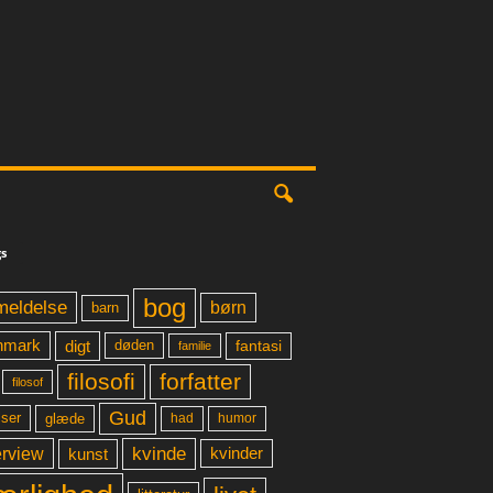
s
bog
meldelse
børn
barn
digt
fantasi
nmark
døden
familie
filosofi
forfatter
filosof
Gud
glæde
had
humor
lser
kvinde
erview
kunst
kvinder