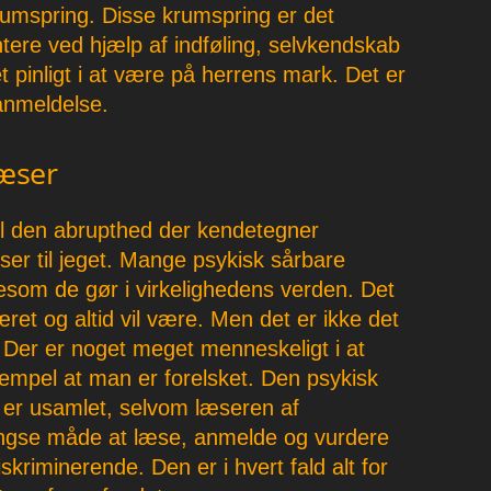
rumspring. Disse krumspring er det
ere ved hjælp af indføling, selvkendskab
 pinligt i at være på herrens mark. Det er
anmeldelse.
læser
il den abrupthed der kendetegner
er til jeget. Mange psykisk sårbare
gesom de gør i virkelighedens verden. Det
æret og altid vil være. Men det er ikke det
Der er noget meget menneskeligt i at
mpel at man er forelsket. Den psykisk
 er usamlet, selvom læseren af
ængse måde at læse, anmelde og vurdere
skriminerende. Den er i hvert fald alt for