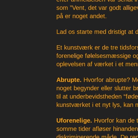
som ”Vent, det var godt allige
på er noget andet.
Lad os starte med dristigt at 
Et kunstværk er de tre tidsfor
forenelige følelsesmæssige og
oplevelsen af værket i et men
Abrupte.
Hvorfor abrupte? Me
noget begynder eller slutter 
til at underbevidstheden “føde
kunstværket i et nyt lys, kan 
Uforenelige.
Hvorfor kan de t
somme tider afløser hinande
diskriminerende måde. De repr