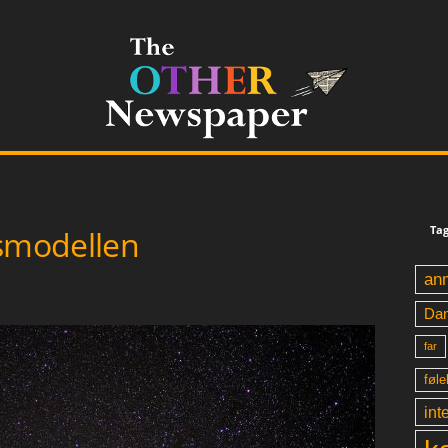
Tag
nsmodellen
an
Da
far
føle
int