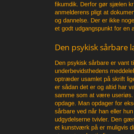
fikumdik. Derfor gør sjælen k
anmelderens pligt at dokument
og dannelse. Der er ikke noget
et godt udgangspunkt for en 
Den psykisk sårbare 
Den psykisk sårbare er vant t
underbevidsthedens meddelels
optræder usamlet på skrift li
er sådan det er og altid har v
samme som at være useriøs. 
opdage. Man opdager for ekse
sårbare ved når han eller hun
udgydelserne tvivler. Den g
et kunstværk på er muligvis di