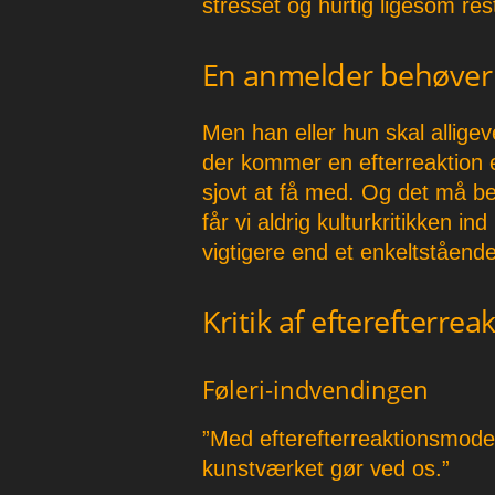
stresset og hurtig ligesom re
En anmelder behøver 
Men han eller hun skal allige
der kommer en efterreaktion e
sjovt at få med. Og det må b
får vi aldrig kulturkritikken in
vigtigere end et enkeltståend
Kritik af efterefterre
Føleri-indvendingen
”Med efterefterreaktionsmode
kunstværket gør ved os.”