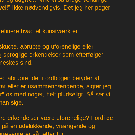
vel!” Ikke nødvendigvis. Det jeg her peger
definere hvad et kunstværk er:
skudte, abrupte og uforenelige eller
 sproglige erkendelser som efterfølger
neskes sind.
d abrupte, der i ordbogen betyder at
brat eller er usammenhængende, sigter jeg
r” os med noget, helt pludseligt. Så ser vi
man sige.
re erkendelser være uforenelige? Fordi de
n på en udelukkende, vrængende og
æsenterer så, efter tur,