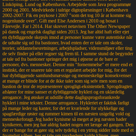
Linköping, Lund og København. Arbejdede som Java programmør
2000 og 2001. Medvirkede i talrige digtoplæsninger i København
2002-2007. Fik en psykose i 2007 "som det tog 10 år at komme sig
nogenlunde over". Gift med Else Andersen i 2010 og bosat i
Fårevejle. Far i 2014. Har skrevet netavisen The Other Newspaper
på dansk og engelsk dagligt siden 2013. Jeg har altid haft eller ejet
en dybtliggende skepsis imod at personer kunne være autentiske når
de udtalte sig ud fra bastioner, hvad enten der er tale om skoler,
teorier, uddannelsesretninger, arbejdspladser, vidensmiljøer eller ting
de selv finder på eller regner sig frem til. I samme stund de begynder
at tale ud fra bastioner springer det mig i øjnene at de bare er
personer, dvs. mennesker. Denne min "fornemmelse" er mere end et
instinkt, der er snarere tale om et regulært arbejde for mig, for det
har dybtliggende samfundsmæssige og menneskelige konsekvenser
at mange er blinde for at de ikke taler som sig selv men som en
bastion de tror de repræsenterer sprogligt-eksistentielt. Sprogdragten
afslører for mine sanser et dybtliggende hykleri og en uklædelig
arrogance. Jeg ønsker at udstille dette dagligsprogsforankrede
hykleri i mine tekster. Denne arrogance. Hykleriet er faktisk farligt
på mange leder og kanter, for det er kvælende for ulykkelige og
spagfærdige røster og rummer kimen til en næsten usigelig vold og
menneskeforagt. Jeg hader kynisme så meget at jeg næsten hader
kynikeren, men jeg har aldrig hadet nogen ret længe ad gangen. Den
der er bange for at gøre sig selv tydelig i en ytring sidder inde med et
frygteligt våben, her er tale om tavshedens kolde klinge, men