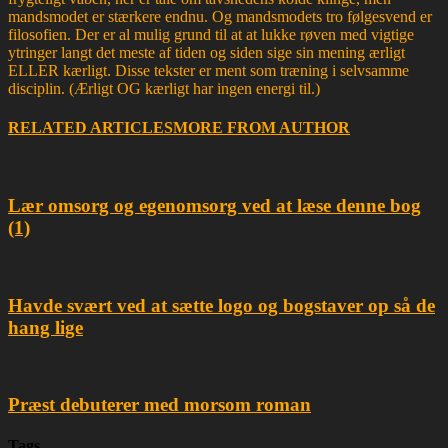
mandsmodet er stærkere endnu. Og mandsmodets tro følgesvend er
filosofien. Der er al mulig grund til at at lukke røven med vigtige
ytringer langt det meste af tiden og siden sige sin mening ærligt
ELLER kærligt. Disse tekster er ment som træning i selvsamme
disciplin. (Ærligt OG kærligt har ingen energi til.)
RELATED ARTICLES
MORE FROM AUTHOR
Lær omsorg og egenomsorg ved at læse denne bog
(1)
Havde svært ved at sætte logo og bogstaver op så de
hang lige
Præst debuterer med morsom roman
Tags