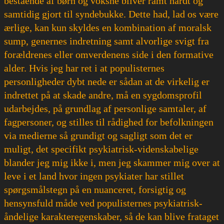
bestående af børn og voksne bliver ramt hårdt og
samtidig gjort til syndebukke. Dette had, lad os være
ærlige, kan kun skyldes en kombination af moralsk
sump, genernes indretning samt alvorlige svigt fra
forældrenes eller omverdenens side i den formative
alder. Hvis jeg har ret i at populisternes
personligheder dybt nede er sådan at de virkelig er
indrettet på at skade andre, må en sygdomsprofil
udarbejdes, på grundlag af personlige samtaler, af
fagpersoner, og stilles til rådighed for befolkningen
via medierne så grundigt og sagligt som det er
muligt, det specifikt psykiatrisk-videnskabelige
blander jeg mig ikke i, men jeg skammer mig over at
leve i et land hvor ingen psykiater har stillet
spørgsmålstegn på en nuanceret, forsigtig og
hensynsfuld måde ved populisternes psykiatrisk-
åndelige karakteregenskaber, så de kan blive frataget