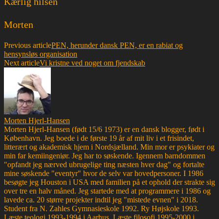
Kærlig hilsen
Morten
Previous article
PEN, herunder dansk PEN, er en rabiat og
hensynsløs organisation
Next article
Vi kristne ved noget om fjendskab
Morten Hjerl-Hansen
Morten Hjerl-Hansen (født 15/6 1973) er en dansk blogger, født i
København. Jeg boede i de første 19 år af mit liv i et frisindet,
litterært og akademisk hjem i Nordsjælland. Min mor er psykiater og
min far kemiingeniør. Jeg har to søskende. Igennem barndommen
"opfandt jeg nærved ubrugelige ting næsten hver dag" og fortalte
mine søskende "eventyr" hvor de selv var hovedpersoner. I 1986
besøgte jeg Houston i USA med familien på et ophold der strakte sig
over tre en halv måned. Jeg startede med at programmere i 1986 og
lavede ca. 20 større projekter indtil jeg "mistede evnen" i 2018.
Student fra N. Zahles Gymnasieskole 1992. Ry Højskole 1993.
Læste teologi 1993-1994 i Aarhus. Læste filosofi 1995-2000 i