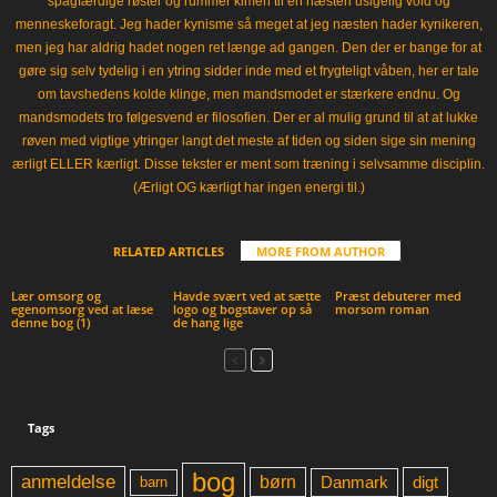
spagfærdige røster og rummer kimen til en næsten usigelig vold og
menneskeforagt. Jeg hader kynisme så meget at jeg næsten hader kynikeren,
men jeg har aldrig hadet nogen ret længe ad gangen. Den der er bange for at
gøre sig selv tydelig i en ytring sidder inde med et frygteligt våben, her er tale
om tavshedens kolde klinge, men mandsmodet er stærkere endnu. Og
mandsmodets tro følgesvend er filosofien. Der er al mulig grund til at at lukke
røven med vigtige ytringer langt det meste af tiden og siden sige sin mening
ærligt ELLER kærligt. Disse tekster er ment som træning i selvsamme disciplin.
(Ærligt OG kærligt har ingen energi til.)
RELATED ARTICLES
MORE FROM AUTHOR
Lær omsorg og
Havde svært ved at sætte
Præst debuterer med
egenomsorg ved at læse
logo og bogstaver op så
morsom roman
denne bog (1)
de hang lige
Tags
bog
anmeldelse
børn
digt
Danmark
barn