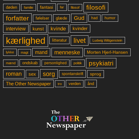
filosofi
fantasi
døden
far
familie
filosof
forfatter
Gud
glæde
had
humor
følelser
kvinde
interview
kunst
kvinder
kærlighed
livet
litteratur
Ludwig Wittgenstein
menneske
mand
Morten Hjerl-Hansen
lykke
magt
psykiatri
ondskab
mænd
personlighed
politik
sorg
roman
sex
sprog
spontanskrift
The Other Newspaper
ånd
verden
tro