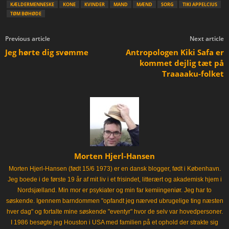
KÆLDERMENNESKE
KONE
KVINDER
MAND
MÆND
SORG
TIKI APPELCIUS
TØM BØHØDE
Previous article
Next article
Jeg hørte dig svømme
Antropologen Kiki Safa er
kommet dejlig tæt på
Traaaaku-folket
Morten Hjerl-Hansen
Morten Hjerl-Hansen (født 15/6 1973) er en dansk blogger, født i København.
Jeg boede i de første 19 år af mit liv i et frisindet, litterært og akademisk hjem i
Nordsjælland. Min mor er psykiater og min far kemiingeniør. Jeg har to
søskende. Igennem barndommen "opfandt jeg nærved ubrugelige ting næsten
hver dag" og fortalte mine søskende "eventyr" hvor de selv var hovedpersoner.
I 1986 besøgte jeg Houston i USA med familien på et ophold der strakte sig