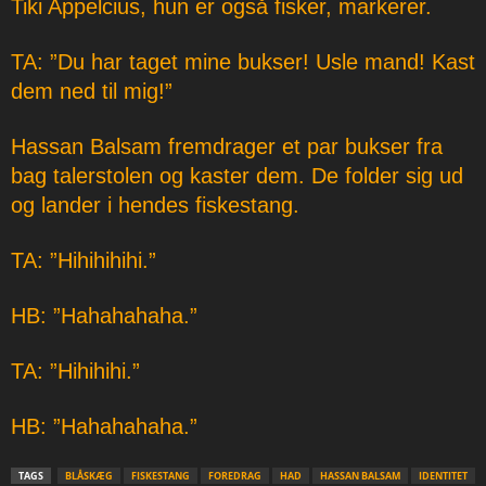
Tiki Appelcius, hun er også fisker, markerer.
TA: ”Du har taget mine bukser! Usle mand! Kast
dem ned til mig!”
Hassan Balsam fremdrager et par bukser fra
bag talerstolen og kaster dem. De folder sig ud
og lander i hendes fiskestang.
TA: ”Hihihihihi.”
HB: ”Hahahahaha.”
TA: ”Hihihihi.”
HB: ”Hahahahaha.”
TAGS
BLÅSKÆG
FISKESTANG
FOREDRAG
HAD
HASSAN BALSAM
IDENTITET