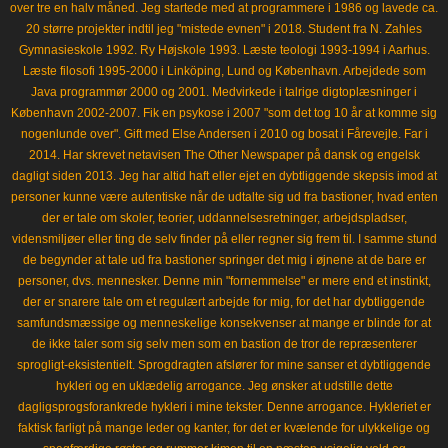
over tre en halv måned. Jeg startede med at programmere i 1986 og lavede ca.
20 større projekter indtil jeg "mistede evnen" i 2018. Student fra N. Zahles
Gymnasieskole 1992. Ry Højskole 1993. Læste teologi 1993-1994 i Aarhus.
Læste filosofi 1995-2000 i Linköping, Lund og København. Arbejdede som
Java programmør 2000 og 2001. Medvirkede i talrige digtoplæsninger i
København 2002-2007. Fik en psykose i 2007 "som det tog 10 år at komme sig
nogenlunde over". Gift med Else Andersen i 2010 og bosat i Fårevejle. Far i
2014. Har skrevet netavisen The Other Newspaper på dansk og engelsk
dagligt siden 2013. Jeg har altid haft eller ejet en dybtliggende skepsis imod at
personer kunne være autentiske når de udtalte sig ud fra bastioner, hvad enten
der er tale om skoler, teorier, uddannelsesretninger, arbejdspladser,
vidensmiljøer eller ting de selv finder på eller regner sig frem til. I samme stund
de begynder at tale ud fra bastioner springer det mig i øjnene at de bare er
personer, dvs. mennesker. Denne min "fornemmelse" er mere end et instinkt,
der er snarere tale om et regulært arbejde for mig, for det har dybtliggende
samfundsmæssige og menneskelige konsekvenser at mange er blinde for at
de ikke taler som sig selv men som en bastion de tror de repræsenterer
sprogligt-eksistentielt. Sprogdragten afslører for mine sanser et dybtliggende
hykleri og en uklædelig arrogance. Jeg ønsker at udstille dette
dagligsprogsforankrede hykleri i mine tekster. Denne arrogance. Hykleriet er
faktisk farligt på mange leder og kanter, for det er kvælende for ulykkelige og