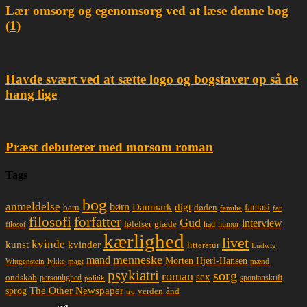
Lær omsorg og egenomsorg ved at læse denne bog
(1)
Havde svært ved at sætte logo og bogstaver op så de
hang lige
Præst debuterer med morsom roman
Tags
bog
anmeldelse
børn
Danmark
digt
døden
fantasi
barn
familie
far
filosofi
forfatter
Gud
interview
glæde
følelser
had
humor
filosof
kærlighed
livet
kvinde
kunst
kvinder
litteratur
Ludwig
menneske
mand
Morten Hjerl-Hansen
lykke
magt
mænd
Wittgenstein
psykiatri
sorg
roman
sex
ondskab
spontanskrift
personlighed
politik
The Other Newspaper
sprog
ånd
verden
tro