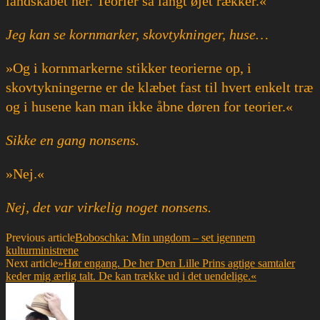
landskabet her. Teorier så langt øjet rækker.«
Jeg kan se kornmarker, skovtykninger, huse…
»Og i kornmarkerne stikker teorierne op, i
skovtykningerne er de klæbet fast til hvert enkelt træ
og i husene kan man ikke åbne døren for teorier.«
Sikke en gang nonsens.
»Nej.«
Nej, det var virkelig noget nonsens.
Previous article
Boboschka: Min ungdom – set igennem
kulturministrene
Next article
»Hør engang. De her Den Lille Prins agtige samtaler
keder mig ærlig talt. De kan trække ud i det uendelige.«