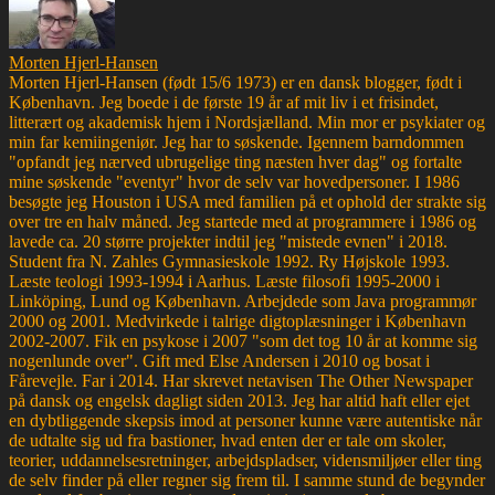
Morten Hjerl-Hansen
Morten Hjerl-Hansen (født 15/6 1973) er en dansk blogger, født i
København. Jeg boede i de første 19 år af mit liv i et frisindet,
litterært og akademisk hjem i Nordsjælland. Min mor er psykiater og
min far kemiingeniør. Jeg har to søskende. Igennem barndommen
"opfandt jeg nærved ubrugelige ting næsten hver dag" og fortalte
mine søskende "eventyr" hvor de selv var hovedpersoner. I 1986
besøgte jeg Houston i USA med familien på et ophold der strakte sig
over tre en halv måned. Jeg startede med at programmere i 1986 og
lavede ca. 20 større projekter indtil jeg "mistede evnen" i 2018.
Student fra N. Zahles Gymnasieskole 1992. Ry Højskole 1993.
Læste teologi 1993-1994 i Aarhus. Læste filosofi 1995-2000 i
Linköping, Lund og København. Arbejdede som Java programmør
2000 og 2001. Medvirkede i talrige digtoplæsninger i København
2002-2007. Fik en psykose i 2007 "som det tog 10 år at komme sig
nogenlunde over". Gift med Else Andersen i 2010 og bosat i
Fårevejle. Far i 2014. Har skrevet netavisen The Other Newspaper
på dansk og engelsk dagligt siden 2013. Jeg har altid haft eller ejet
en dybtliggende skepsis imod at personer kunne være autentiske når
de udtalte sig ud fra bastioner, hvad enten der er tale om skoler,
teorier, uddannelsesretninger, arbejdspladser, vidensmiljøer eller ting
de selv finder på eller regner sig frem til. I samme stund de begynder