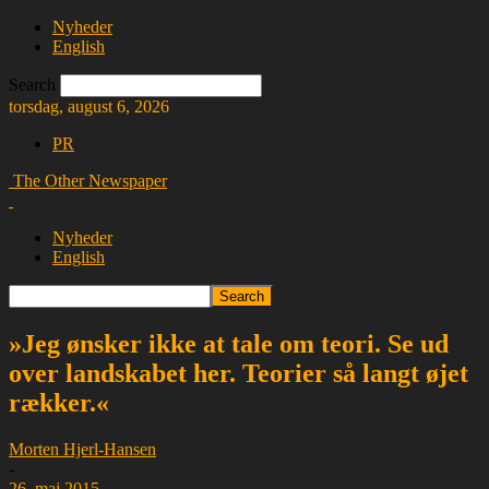
Nyheder
English
Search
torsdag, august 6, 2026
PR
The Other Newspaper
Nyheder
English
»Jeg ønsker ikke at tale om teori. Se ud
over landskabet her. Teorier så langt øjet
rækker.«
Morten Hjerl-Hansen
-
26. maj 2015