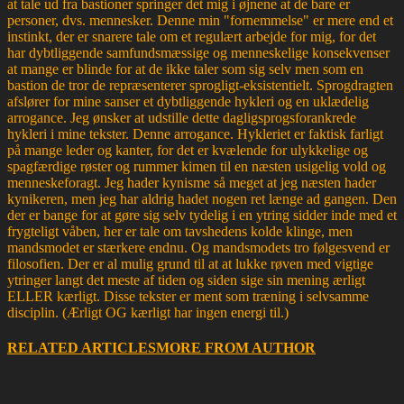
at tale ud fra bastioner springer det mig i øjnene at de bare er
personer, dvs. mennesker. Denne min "fornemmelse" er mere end et
instinkt, der er snarere tale om et regulært arbejde for mig, for det
har dybtliggende samfundsmæssige og menneskelige konsekvenser
at mange er blinde for at de ikke taler som sig selv men som en
bastion de tror de repræsenterer sprogligt-eksistentielt. Sprogdragten
afslører for mine sanser et dybtliggende hykleri og en uklædelig
arrogance. Jeg ønsker at udstille dette dagligsprogsforankrede
hykleri i mine tekster. Denne arrogance. Hykleriet er faktisk farligt
på mange leder og kanter, for det er kvælende for ulykkelige og
spagfærdige røster og rummer kimen til en næsten usigelig vold og
menneskeforagt. Jeg hader kynisme så meget at jeg næsten hader
kynikeren, men jeg har aldrig hadet nogen ret længe ad gangen. Den
der er bange for at gøre sig selv tydelig i en ytring sidder inde med et
frygteligt våben, her er tale om tavshedens kolde klinge, men
mandsmodet er stærkere endnu. Og mandsmodets tro følgesvend er
filosofien. Der er al mulig grund til at at lukke røven med vigtige
ytringer langt det meste af tiden og siden sige sin mening ærligt
ELLER kærligt. Disse tekster er ment som træning i selvsamme
disciplin. (Ærligt OG kærligt har ingen energi til.)
RELATED ARTICLES
MORE FROM AUTHOR