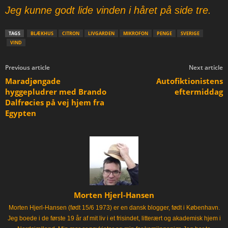
Jeg kunne godt lide vinden i håret på side tre.
TAGS
BLÆKHUS
CITRON
LIVGARDEN
MIKROFON
PENGE
SVERIGE
VIND
Previous article
Next article
Maradjøngade
Autofiktionistens
hyggepludrer med Brando
eftermiddag
Dalfrøcies på vej hjem fra
Egypten
Morten Hjerl-Hansen
Morten Hjerl-Hansen (født 15/6 1973) er en dansk blogger, født i København.
Jeg boede i de første 19 år af mit liv i et frisindet, litterært og akademisk hjem i