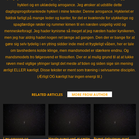
hykleri og en uklædelig arrogance. Jeg ønsker at udstille dette
dagligsprogsforankrede hykleri i mine tekster. Denne arrogance. Hykleriet er
faktisk farligt på mange leder og kanter, for det er kvælende for ulykkelige og
spagfærdige røster og rummer kimen til en næsten usigelig vold og
menneskeforagt. Jeg hader kynisme så meget at jeg næsten hader kynikeren,
men jeg har aldrig hadet nogen ret længe ad gangen. Den der er bange for at
gøre sig selv tydelig i en ytring sidder inde med et frygteligt våben, her er tale
om tavshedens kolde klinge, men mandsmodet er stærkere endnu. Og
mandsmodets tro følgesvend er filosofien. Der er al mulig grund til at at lukke
røven med vigtige ytringer langt det meste af tiden og siden sige sin mening
ærligt ELLER kærligt. Disse tekster er ment som træning i selvsamme disciplin.
(Ærligt OG kærligt har ingen energi til.)
RELATED ARTICLES
MORE FROM AUTHOR
Lær omsorg og
Havde svært ved at sætte
Præst debuterer med