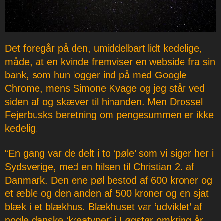
Det foregår på den, umiddelbart lidt kedelige,
måde, at en kvinde fremviser en webside fra sin
bank, som hun logger ind på med Google
Chrome, mens Simone Kvage og jeg står ved
siden af og skæver til hinanden. Men Drossel
Fejerbusks beretning om pengesummen er ikke
kedelig.
“En gang var de delt i to ‘pøle’ som vi siger her i
Sydsverige, med en hilsen til Christian 2. af
Danmark. Den ene pøl bestod af 600 kroner og
et æble og den anden af 500 kroner og en sjat
blæk i et blækhus. Blækhuset var ‘udviklet’ af
nogle danske ‘kreatyper’ i Løgstør omkring år