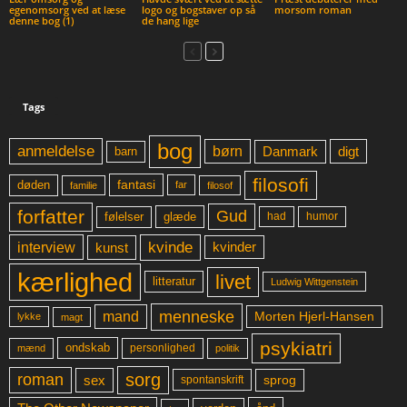
egenomsorg ved at læse
logo og bogstaver op så
morsom roman
denne bog (1)
de hang lige
Tags
bog
anmeldelse
børn
digt
Danmark
barn
filosofi
fantasi
døden
far
familie
filosof
forfatter
Gud
glæde
had
humor
følelser
kvinde
interview
kunst
kvinder
kærlighed
livet
litteratur
Ludwig Wittgenstein
menneske
mand
Morten Hjerl-Hansen
lykke
magt
psykiatri
ondskab
mænd
personlighed
politik
sorg
roman
sex
sprog
spontanskrift