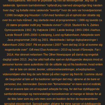
Nordsjælland. Min mor er psykiater og min far kemiingeniør. Jeg har to
søskende. Igennem barndommen "opfandt jeg nærved ubrugelige ting næsten
hver dag" og fortalte mine søskende "eventyr" hvor de selv var hovedpersoner.
I 1986 besøgte jeg Houston i USA med familien på et ophold der strakte sig
over tre en halv måned. Jeg startede med at programmere i 1986 og lavede ca.
20 større projekter indtil jeg "mistede evnen" i 2018. Student fra N. Zahles
Gymnasieskole 1992. Ry Højskole 1993. Læste teologi 1993-1994 i Aarhus.
Læste filosofi 1995-2000 i Linköping, Lund og København. Arbejdede som
Java programmør 2000 og 2001. Medvirkede i talrige digtoplæsninger i
København 2002-2007. Fik en psykose i 2007 "som det tog 10 år at komme sig
nogenlunde over". Gift med Else Andersen i 2010 og bosat i Fårevejle. Far i
2014. Har skrevet netavisen The Other Newspaper på dansk og engelsk
dagligt siden 2013. Jeg har altid haft eller ejet en dybtliggende skepsis imod at
personer kunne være autentiske når de udtalte sig ud fra bastioner, hvad enten
der er tale om skoler, teorier, uddannelsesretninger, arbejdspladser,
vidensmiljøer eller ting de selv finder på eller regner sig frem til. I samme stund
de begynder at tale ud fra bastioner springer det mig i øjnene at de bare er
personer, dvs. mennesker. Denne min "fornemmelse" er mere end et instinkt,
der er snarere tale om et regulært arbejde for mig, for det har dybtliggende
samfundsmæssige og menneskelige konsekvenser at mange er blinde for at
de ikke taler som sig selv men som en bastion de tror de repræsenterer
sprogligt-eksistentielt. Sprogdragten afslører for mine sanser et dybtliggende