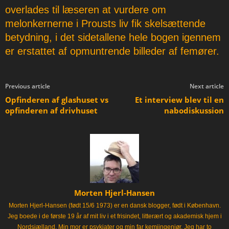
overlades til læseren at vurdere om
melonkernerne i Prousts liv fik skelsættende
betydning, i det sidetallene hele bogen igennem
er erstattet af opmuntrende billeder af femører.
Previous article
Next article
Opfinderen af glashuset vs
Et interview blev til en
opfinderen af drivhuset
nabodiskussion
Morten Hjerl-Hansen
Morten Hjerl-Hansen (født 15/6 1973) er en dansk blogger, født i København.
Jeg boede i de første 19 år af mit liv i et frisindet, litterært og akademisk hjem i
Nordsjælland. Min mor er psykiater og min far kemiingeniør. Jeg har to