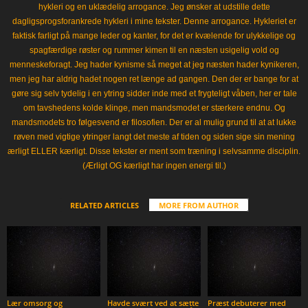
hykleri og en uklædelig arrogance. Jeg ønsker at udstille dette
dagligsprogsforankrede hykleri i mine tekster. Denne arrogance. Hykleriet er
faktisk farligt på mange leder og kanter, for det er kvælende for ulykkelige og
spagfærdige røster og rummer kimen til en næsten usigelig vold og
menneskeforagt. Jeg hader kynisme så meget at jeg næsten hader kynikeren,
men jeg har aldrig hadet nogen ret længe ad gangen. Den der er bange for at
gøre sig selv tydelig i en ytring sidder inde med et frygteligt våben, her er tale
om tavshedens kolde klinge, men mandsmodet er stærkere endnu. Og
mandsmodets tro følgesvend er filosofien. Der er al mulig grund til at at lukke
røven med vigtige ytringer langt det meste af tiden og siden sige sin mening
ærligt ELLER kærligt. Disse tekster er ment som træning i selvsamme disciplin.
(Ærligt OG kærligt har ingen energi til.)
RELATED ARTICLES
MORE FROM AUTHOR
Lær omsorg og
Havde svært ved at sætte
Præst debuterer med