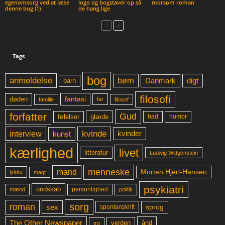
egenomsorg ved at læse
logo og bogstaver op så
morsom roman
denne bog (1)
de hang lige
Tags
bog
anmeldelse
børn
digt
Danmark
barn
filosofi
fantasi
døden
far
familie
filosof
forfatter
Gud
glæde
had
humor
følelser
kvinde
interview
kunst
kvinder
kærlighed
livet
litteratur
Ludwig Wittgenstein
menneske
mand
Morten Hjerl-Hansen
lykke
magt
psykiatri
ondskab
mænd
personlighed
politik
sorg
roman
sex
sprog
spontanskrift
The Other Newspaper
ånd
verden
tro