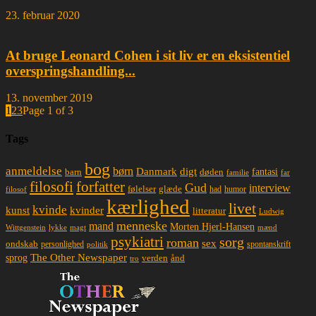
23. februar 2020
At bruge Leonard Cohen i sit liv er en eksistentiel
overspringshandling...
13. november 2019
1
2
3
Page 1 of 3
Tags
bog
anmeldelse
børn
Danmark
digt
døden
fantasi
barn
familie
far
filosofi
forfatter
Gud
interview
glæde
følelser
had
humor
filosof
kærlighed
livet
kvinde
kunst
kvinder
litteratur
Ludwig
menneske
mand
Morten Hjerl-Hansen
lykke
magt
mænd
Wittgenstein
psykiatri
sorg
roman
sex
ondskab
spontanskrift
personlighed
politik
The Other Newspaper
sprog
ånd
verden
tro