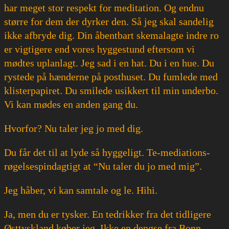
har meget stor respekt for meditation. Og endnu
større for dem der dyrker den. Så jeg skal sandelig
ikke afbryde dig. Din åbentbart skemalagte indre ro
er vigtigere end vores hyggestund eftersom vi
mødtes uplanlagt. Jeg sad i en hat. Du i en hue. Du
rystede på hænderne på posthuset. Du fumlede med
klisterpapiret. Du smilede usikkert til min underbo.
Vi kan mødes en anden gang du.
Hvorfor? Nu taler jeg jo med dig.
Du får det til at lyde så hyggeligt. Te-mediations-
røgelsespindagtigt at “Nu taler du jo med mig”.
Jeg håber, vi kan samtale og le. Hihi.
Ja, men du er tysker. En tedrikker fra det tidligere
Østtyskland køber jeg. Ikke en dengse fra Bonn.