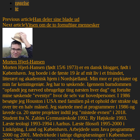
røgelse
te
Previous article
Han deler sine blade ud
Next article
Vitsen om de to fornuftige mennesker
Morten Hjerl-Hansen
Morten Hjerl-Hansen (født 15/6 1973) er en dansk blogger, født i
København. Jeg boede i de første 19 år af mit liv i et frisindet,
litterært og akademisk hjem i Nordsjælland. Min mor er psykiater og
min far kemiingeniør. Jeg har to søskende. Igennem barndommen
"opfandt jeg nærved ubrugelige ting næsten hver dag" og fortalte
mine søskende "eventyr" hvor de selv var hovedpersoner. I 1986
besøgte jeg Houston i USA med familien på et ophold der strakte sig
over tre en halv måned. Jeg startede med at programmere i 1986 og
lavede ca. 20 større projekter indtil jeg "mistede evnen" i 2018.
Student fra N. Zahles Gymnasieskole 1992. Ry Højskole 1993.
Læste teologi 1993-1994 i Aarhus. Læste filosofi 1995-2000 i
Linköping, Lund og København. Arbejdede som Java programmør
2000 og 2001. Medvirkede i talrige digtoplæsninger i København