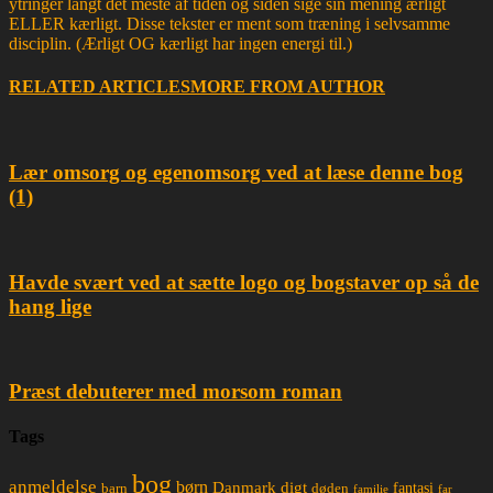
ytringer langt det meste af tiden og siden sige sin mening ærligt
ELLER kærligt. Disse tekster er ment som træning i selvsamme
disciplin. (Ærligt OG kærligt har ingen energi til.)
RELATED ARTICLES
MORE FROM AUTHOR
Lær omsorg og egenomsorg ved at læse denne bog
(1)
Havde svært ved at sætte logo og bogstaver op så de
hang lige
Præst debuterer med morsom roman
Tags
bog
anmeldelse
børn
Danmark
digt
døden
fantasi
barn
familie
far