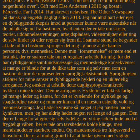
2002-2007. Fik en psykose i 2007 "som det tog 10 år at komme sig
nogenlunde over". Gift med Else Andersen i 2010 og bosat i
Fårevejle. Far i 2014. Har skrevet netavisen The Other Newspaper
på dansk og engelsk dagligt siden 2013. Jeg har altid haft eller ejet
en dybtliggende skepsis imod at personer kunne være autentiske når
de udtalte sig ud fra bastioner, hvad enten der er tale om skoler,
teorier, uddannelsesretninger, arbejdspladser, vidensmiljøer eller ting
de selv finder på eller regner sig frem til. I samme stund de begynder
at tale ud fra bastioner springer det mig i øjnene at de bare er
personer, dvs. mennesker. Denne min "fornemmelse" er mere end et
instinkt, der er snarere tale om et regulært arbejde for mig, for det
har dybtliggende samfundsmæssige og menneskelige konsekvenser
at mange er blinde for at de ikke taler som sig selv men som en
bastion de tror de repræsenterer sprogligt-eksistentielt. Sprogdragten
afslører for mine sanser et dybtliggende hykleri og en uklædelig
arrogance. Jeg ønsker at udstille dette dagligsprogsforankrede
hykleri i mine tekster. Denne arrogance. Hykleriet er faktisk farligt
på mange leder og kanter, for det er kvælende for ulykkelige og
spagfærdige røster og rummer kimen til en næsten usigelig vold og
menneskeforagt. Jeg hader kynisme så meget at jeg næsten hader
kynikeren, men jeg har aldrig hadet nogen ret længe ad gangen. Den
der er bange for at gøre sig selv tydelig i en ytring sidder inde med et
frygteligt våben, her er tale om tavshedens kolde klinge, men
mandsmodet er stærkere endnu. Og mandsmodets tro følgesvend er
filosofien. Der er al mulig grund til at at lukke røven med vigtige