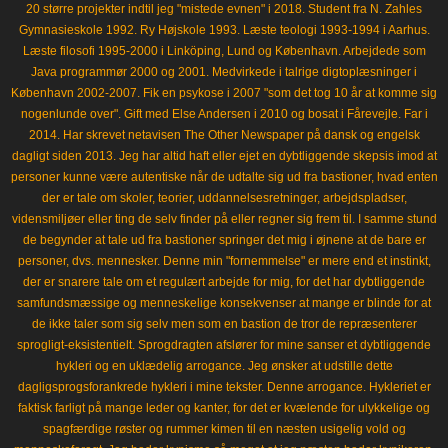
20 større projekter indtil jeg "mistede evnen" i 2018. Student fra N. Zahles
Gymnasieskole 1992. Ry Højskole 1993. Læste teologi 1993-1994 i Aarhus.
Læste filosofi 1995-2000 i Linköping, Lund og København. Arbejdede som
Java programmør 2000 og 2001. Medvirkede i talrige digtoplæsninger i
København 2002-2007. Fik en psykose i 2007 "som det tog 10 år at komme sig
nogenlunde over". Gift med Else Andersen i 2010 og bosat i Fårevejle. Far i
2014. Har skrevet netavisen The Other Newspaper på dansk og engelsk
dagligt siden 2013. Jeg har altid haft eller ejet en dybtliggende skepsis imod at
personer kunne være autentiske når de udtalte sig ud fra bastioner, hvad enten
der er tale om skoler, teorier, uddannelsesretninger, arbejdspladser,
vidensmiljøer eller ting de selv finder på eller regner sig frem til. I samme stund
de begynder at tale ud fra bastioner springer det mig i øjnene at de bare er
personer, dvs. mennesker. Denne min "fornemmelse" er mere end et instinkt,
der er snarere tale om et regulært arbejde for mig, for det har dybtliggende
samfundsmæssige og menneskelige konsekvenser at mange er blinde for at
de ikke taler som sig selv men som en bastion de tror de repræsenterer
sprogligt-eksistentielt. Sprogdragten afslører for mine sanser et dybtliggende
hykleri og en uklædelig arrogance. Jeg ønsker at udstille dette
dagligsprogsforankrede hykleri i mine tekster. Denne arrogance. Hykleriet er
faktisk farligt på mange leder og kanter, for det er kvælende for ulykkelige og
spagfærdige røster og rummer kimen til en næsten usigelig vold og