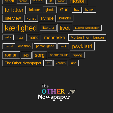
filosofi
fantasi
døden
far
familie
filosof
forfatter
Gud
glæde
had
humor
følelser
kvinde
interview
kunst
kvinder
kærlighed
livet
litteratur
Ludwig Wittgenstein
menneske
mand
Morten Hjerl-Hansen
lykke
magt
psykiatri
ondskab
mænd
personlighed
politik
sorg
roman
sex
sprog
spontanskrift
The Other Newspaper
ånd
verden
tro