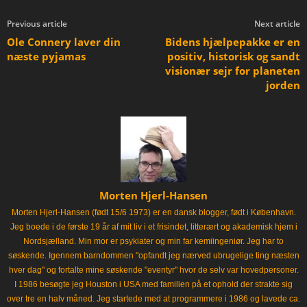
Previous article
Next article
Ole Connery laver din
Bidens hjælpepakke er en
næste pyjamas
positiv, historisk og sandt
visionær sejr for planeten
jorden
Morten Hjerl-Hansen
Morten Hjerl-Hansen (født 15/6 1973) er en dansk blogger, født i København.
Jeg boede i de første 19 år af mit liv i et frisindet, litterært og akademisk hjem i
Nordsjælland. Min mor er psykiater og min far kemiingeniør. Jeg har to
søskende. Igennem barndommen "opfandt jeg nærved ubrugelige ting næsten
hver dag" og fortalte mine søskende "eventyr" hvor de selv var hovedpersoner.
I 1986 besøgte jeg Houston i USA med familien på et ophold der strakte sig
over tre en halv måned. Jeg startede med at programmere i 1986 og lavede ca.