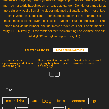
menneskeforagt. Jeg hader kynisme så meget at jeg næsten hader kynikeren,
men jeg har aldrig hadet nogen ret længe ad gangen. Den der er bange for at
gøre sig selv tydelig i en ytring sidder inde med et frygteligt våben, her er tale
om tavshedens kolde klinge, men mandsmodet er stærkere endnu. Og
mandsmodets tro følgesvend er filosofien. Der er al mulig grund til at at lukke
røven med vigtige ytringer langt det meste af tiden og siden sige sin mening
ærligt ELLER kærligt. Disse tekster er ment som træning i selvsamme disciplin.
(Ærligt OG kærligt har ingen energi til.)
RELATED ARTICLES
MORE FROM AUTHOR
Lær omsorg og
Havde svært ved at sætte
Præst debuterer med
egenomsorg ved at læse
logo og bogstaver op så
morsom roman
denne bog (1)
de hang lige
Tags
bog
anmeldelse
børn
digt
Danmark
barn