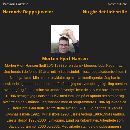
Previous article
Next article
Harnødv Depps juveler
Nu går det lidt stille
Morten Hjerl-Hansen
Morten Hjerl-Hansen (født 15/6 1973) er en dansk blogger, født i København.
Jeg boede i de første 19 år af mit liv i et frisindet, litterært og akademisk hjem i
Nordsjælland. Min mor er psykiater og min far kemiingeniør. Jeg har to
søskende. Igennem barndommen "opfandt jeg nærved ubrugelige ting næsten
hver dag" og fortalte mine søskende "eventyr" hvor de selv var hovedpersoner.
I 1986 besøgte jeg Houston i USA med familien på et ophold der strakte sig
over tre en halv måned. Jeg startede med at programmere i 1986 og lavede ca.
20 større projekter indtil jeg "mistede evnen" i 2018. Student fra N. Zahles
Gymnasieskole 1992. Ry Højskole 1993. Læste teologi 1993-1994 i Aarhus.
Læste filosofi 1995-2000 i Linköping, Lund og København. Arbejdede som
Java programmør 2000 og 2001. Medvirkede i talrige digtoplæsninger i