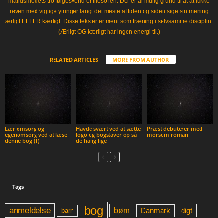
mandsmodets tro følgesvend er filosofien. Der er al mulig grund til at at lukke
røven med vigtige ytringer langt det meste af tiden og siden sige sin mening
ærligt ELLER kærligt. Disse tekster er ment som træning i selvsamme disciplin.
(Ærligt OG kærligt har ingen energi til.)
RELATED ARTICLES
MORE FROM AUTHOR
Lær omsorg og
Havde svært ved at sætte
Præst debuterer med
egenomsorg ved at læse
logo og bogstaver op så
morsom roman
denne bog (1)
de hang lige
Tags
bog
anmeldelse
børn
digt
Danmark
barn