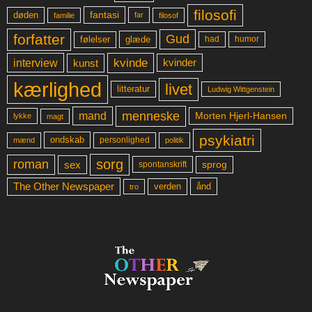
filosofi
fantasi
døden
far
familie
filosof
forfatter
Gud
glæde
had
humor
følelser
kvinde
interview
kunst
kvinder
kærlighed
livet
litteratur
Ludwig Wittgenstein
menneske
mand
Morten Hjerl-Hansen
lykke
magt
psykiatri
ondskab
mænd
personlighed
politik
sorg
roman
sex
sprog
spontanskrift
The Other Newspaper
ånd
verden
tro