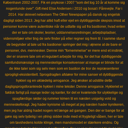
København 2002-2007. Fik en psykose i 2007 "som det tog 10 år at komme sig
nogenlunde over". Gift med Else Andersen i 2010 og bosat i Fårevejle. Far i
2014. Har skrevet netavisen The Other Newspaper på dansk og engelsk
dagligt siden 2013. Jeg har altid haft eller ejet en dybtliggende skepsis imod at
personer kunne være autentiske når de udtalte sig ud fra bastioner, hvad enten
der er tale om skoler, teorier, uddannelsesretninger, arbejdspladser,
vidensmiljøer eller ting de selv finder på eller regner sig frem til. I samme stund
de begynder at tale ud fra bastioner springer det mig i øjnene at de bare er
personer, dvs. mennesker. Denne min "fornemmelse" er mere end et instinkt,
der er snarere tale om et regulært arbejde for mig, for det har dybtliggende
samfundsmæssige og menneskelige konsekvenser at mange er blinde for at
de ikke taler som sig selv men som en bastion de tror de repræsenterer
sprogligt-eksistentielt. Sprogdragten afslører for mine sanser et dybtliggende
hykleri og en uklædelig arrogance. Jeg ønsker at udstille dette
dagligsprogsforankrede hykleri i mine tekster. Denne arrogance. Hykleriet er
faktisk farligt på mange leder og kanter, for det er kvælende for ulykkelige og
spagfærdige røster og rummer kimen til en næsten usigelig vold og
menneskeforagt. Jeg hader kynisme så meget at jeg næsten hader kynikeren,
men jeg har aldrig hadet nogen ret længe ad gangen. Den der er bange for at
gøre sig selv tydelig i en ytring sidder inde med et frygteligt våben, her er tale
om tavshedens kolde klinge, men mandsmodet er stærkere endnu. Og