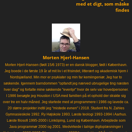
med et digt, som måske
findes
Morten Hjerl-Hansen
Morten Hjerl-Hansen (født 15/6 1973) er en dansk blogger, født i København.
Jeg boede i de første 19 år af mit liv i et frisindet, litterært og akademisk hjem i
Nordsjælland. Min mor er psykiater og min far kemiingeniør. Jeg har to
søskende. Igennem barndommen "opfandt jeg nærved ubrugelige ting næsten
hver dag" og fortalte mine søskende "eventyr" hvor de selv var hovedpersoner.
I 1986 besøgte jeg Houston i USA med familien på et ophold der strakte sig
over tre en halv måned. Jeg startede med at programmere i 1986 og lavede ca.
20 større projekter indtil jeg "mistede evnen" i 2018. Student fra N. Zahles
Gymnasieskole 1992. Ry Højskole 1993. Læste teologi 1993-1994 i Aarhus.
Læste filosofi 1995-2000 i Linköping, Lund og København. Arbejdede som
Java programmør 2000 og 2001. Medvirkede i talrige digtoplæsninger i