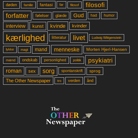
filosofi
fantasi
døden
far
familie
filosof
forfatter
Gud
glæde
had
humor
følelser
kvinde
interview
kunst
kvinder
kærlighed
livet
litteratur
Ludwig Wittgenstein
menneske
mand
Morten Hjerl-Hansen
lykke
magt
psykiatri
ondskab
mænd
personlighed
politik
sorg
roman
sex
sprog
spontanskrift
The Other Newspaper
ånd
verden
tro