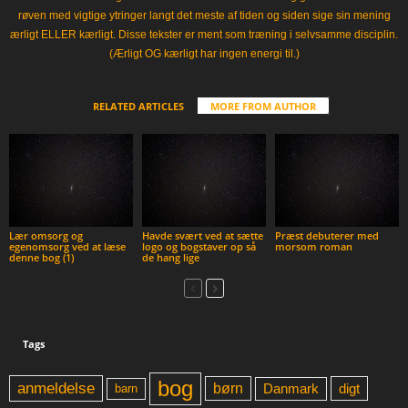
røven med vigtige ytringer langt det meste af tiden og siden sige sin mening
ærligt ELLER kærligt. Disse tekster er ment som træning i selvsamme disciplin.
(Ærligt OG kærligt har ingen energi til.)
RELATED ARTICLES
MORE FROM AUTHOR
Lær omsorg og
Havde svært ved at sætte
Præst debuterer med
egenomsorg ved at læse
logo og bogstaver op så
morsom roman
denne bog (1)
de hang lige
Tags
bog
anmeldelse
børn
digt
Danmark
barn