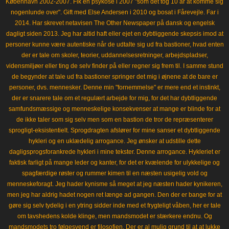
København 2002-2007. Fik en psykose i 2007 "som det tog 10 år at komme sig
nogenlunde over". Gift med Else Andersen i 2010 og bosat i Fårevejle. Far i
2014. Har skrevet netavisen The Other Newspaper på dansk og engelsk
dagligt siden 2013. Jeg har altid haft eller ejet en dybtliggende skepsis imod at
personer kunne være autentiske når de udtalte sig ud fra bastioner, hvad enten
der er tale om skoler, teorier, uddannelsesretninger, arbejdspladser,
vidensmiljøer eller ting de selv finder på eller regner sig frem til. I samme stund
de begynder at tale ud fra bastioner springer det mig i øjnene at de bare er
personer, dvs. mennesker. Denne min "fornemmelse" er mere end et instinkt,
der er snarere tale om et regulært arbejde for mig, for det har dybtliggende
samfundsmæssige og menneskelige konsekvenser at mange er blinde for at
de ikke taler som sig selv men som en bastion de tror de repræsenterer
sprogligt-eksistentielt. Sprogdragten afslører for mine sanser et dybtliggende
hykleri og en uklædelig arrogance. Jeg ønsker at udstille dette
dagligsprogsforankrede hykleri i mine tekster. Denne arrogance. Hykleriet er
faktisk farligt på mange leder og kanter, for det er kvælende for ulykkelige og
spagfærdige røster og rummer kimen til en næsten usigelig vold og
menneskeforagt. Jeg hader kynisme så meget at jeg næsten hader kynikeren,
men jeg har aldrig hadet nogen ret længe ad gangen. Den der er bange for at
gøre sig selv tydelig i en ytring sidder inde med et frygteligt våben, her er tale
om tavshedens kolde klinge, men mandsmodet er stærkere endnu. Og
mandsmodets tro følgesvend er filosofien. Der er al mulig grund til at at lukke