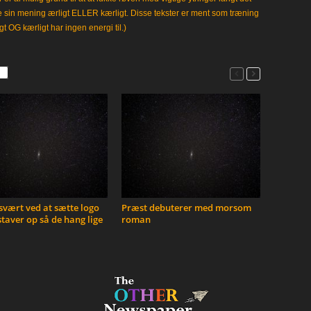
e sin mening ærligt ELLER kærligt. Disse tekster er ment som træning
gt OG kærligt har ingen energi til.)
vært ved at sætte logo
Præst debuterer med morsom
taver op så de hang lige
roman