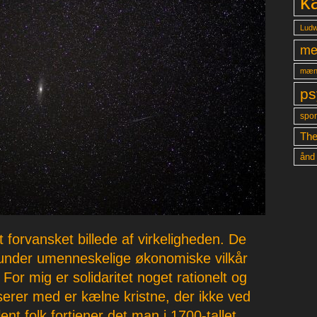
k
Ludw
me
mæn
ps
spon
The
ånd
 forvansket billede af virkeligheden. De
under umenneskelige økonomiske vilkår
For mig er solidaritet noget rationelt og
riserer med er kælne kristne, der ikke ved
nt folk fortjener det man i 1700-tallet