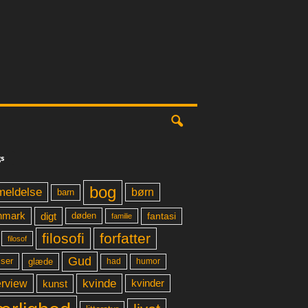
s
bog
meldelse
børn
barn
digt
fantasi
nmark
døden
familie
filosofi
forfatter
filosof
Gud
glæde
had
humor
lser
kvinde
erview
kunst
kvinder