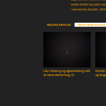
meste af tiden og siden sig
i selvsamme disciplin. (Ærli
RELATED ARTICLES
MORE FROM AUTHOR
Lær omsorg og egenomsorg ved
Havde s
at læse denne bog (1)
og bogs