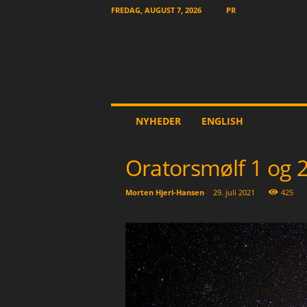
FREDAG, AUGUST 7, 2026
PR
T
NYHEDER
ENGLISH
h
e
O
Oratorsmølf 1 og 
t
h
Morten Hjerl-Hansen
-
29. juli 2021
425
e
r
N
e
w
s
p
a