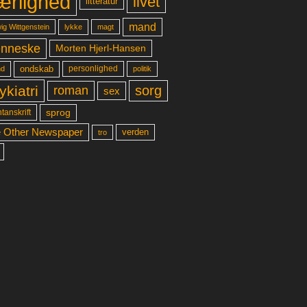
ærlighed
livet
litteratur
mand
lykke
ig Wittgenstein
magt
nneske
Morten Hjerl-Hansen
ondskab
d
personlighed
politik
ykiatri
sorg
roman
sex
sprog
tanskrift
 Other Newspaper
verden
tro