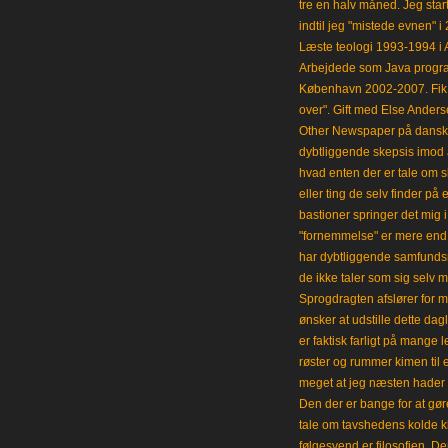
tre en halv måned. Jeg star
indtil jeg "mistede evnen" 
Læste teologi 1993-1994 i 
Arbejdede som Java progra
København 2002-2007. Fik 
over". Gift med Else Anders
Other Newspaper på dansk og
dybtliggende skepsis imod a
hvad enten der er tale om s
eller ting de selv finder på 
bastioner springer det mig 
"fornemmelse" er mere end et
har dybtliggende samfunds
de ikke taler som sig selv m
Sprogdragten afslører for m
ønsker at udstille dette da
er faktisk farligt på mange 
røster og rummer kimen til
meget at jeg næsten hader 
Den der er bange for at gøre
tale om tavshedens kolde 
følgesvend er filosofien. Der