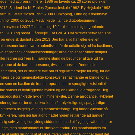
tede med at programmere i 1986 og lavede ca. 20 større projekter
i 2018. Student fra N. Zahles Gymnasieskole 1992. Ry Højskole 1993.
Aarhus. Læste filosofi 1995-2000 i Linköping, Lund og København.
mmør 2000 og 2001. Medvirkede i talrige digtoplæsninger i
en psykose i 2007 "som det tog 10 år at komme sig nogenlunde
en i 2010 og bosat i Fårevejle. Far i 2014. Har skrevet netavisen The
 engelsk dagligt siden 2013. Jeg har altid haft eller ejet en
t personer kunne være autentiske når de udtalte sig ud fra bastioner,
koler, teorier, uddannelsesretninger, arbejdspladser, vidensmiljøer
eller regner sig frem til. I samme stund de begynder at tale ud fra
i øjnene at de bare er personer, dvs. mennesker. Denne min
 instinkt, der er snarere tale om et regulært arbejde for mig, for det
mæssige og menneskelige konsekvenser at mange er blinde for at
en som en bastion de tror de repræsenterer sprogligt-eksistentielt.
ine sanser et dybtliggende hykleri og en uklædelig arrogance. Jeg
gligsprogsforankrede hykleri i mine tekster. Denne arrogance. Hykleriet
leder og kanter, for det er kvælende for ulykkelige og spagfærdige
 en næsten usigelig vold og menneskeforagt. Jeg hader kynisme så
kynikeren, men jeg har aldrig hadet nogen ret længe ad gangen.
 sig selv tydelig i en ytring sidder inde med et frygteligt våben, her er
klinge, men mandsmodet er stærkere endnu. Og mandsmodets tro
 er al mulig grund til at at lukke røven med vigtige ytringer langt det