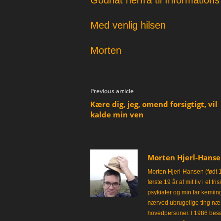
Godnat herfra til Information
Med venlig hilsen
Morten
Previous article
Kære dig, jeg, omend forsigtigt, vil
kalde min ven
Morten Hjerl-Hans
Morten Hjerl-Hansen (født 
første 19 år af mit liv i et 
psykiater og min far kemii
nærved ubrugelige ting næst
hovedpersoner. I 1986 besø