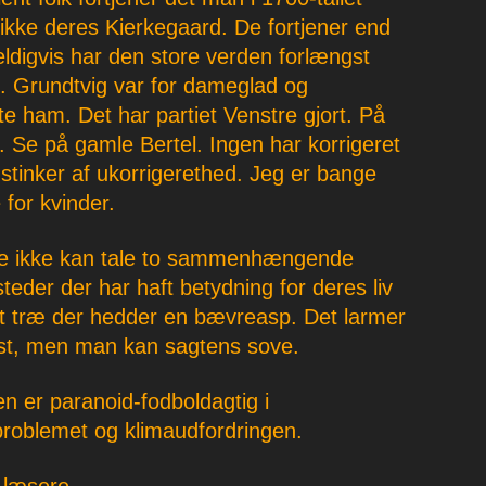
 ikke deres Kierkegaard. De fortjener end
ldigvis har den store verden forlængst
 Grundtvig var for dameglad og
tte ham. Det har partiet Venstre gjort. På
 Se på gamle Bertel. Ingen har korrigeret
tinker af ukorrigerethed. Jeg er bange
for kvinder.
erne ikke kan tale to sammenhængende
steder der har haft betydning for deres liv
et træ der hedder en bævreasp. Det larmer
ust, men man kan sagtens sove.
en er paranoid-fodboldagtig i
roblemet og klimaudfordringen.