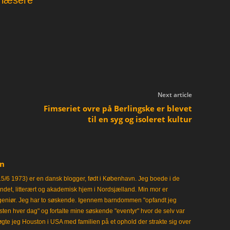
s læsere
Next article
Fimseriet ovre på Berlingske er blevet
til en syg og isoleret kultur
en
15/6 1973) er en dansk blogger, født i København. Jeg boede i de
frisindet, litterært og akademisk hjem i Nordsjælland. Min mor er
ngeniør. Jeg har to søskende. Igennem barndommen "opfandt jeg
en hver dag" og fortalte mine søskende "eventyr" hvor de selv var
gte jeg Houston i USA med familien på et ophold der strakte sig over