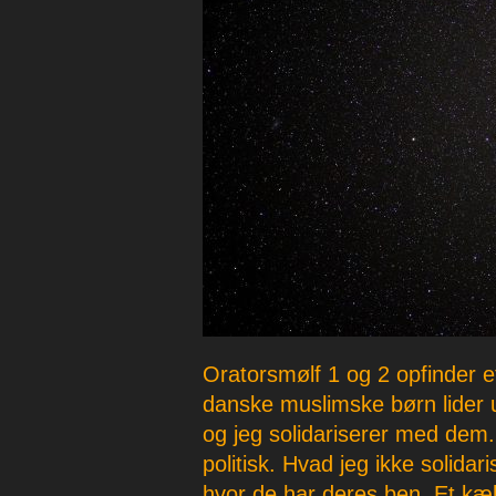
p
e
r
Oratorsmølf 1 og 2 opfinder et
danske muslimske børn lider 
og jeg solidariserer med dem. 
politisk. Hvad jeg ikke solida
hvor de har deres ben. Et kæle