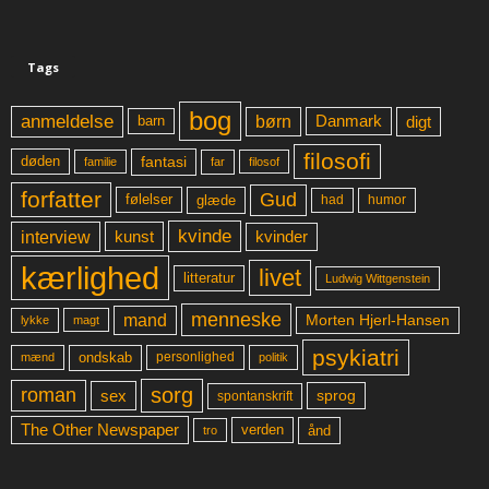
Tags
bog
anmeldelse
børn
digt
Danmark
barn
filosofi
fantasi
døden
far
familie
filosof
forfatter
Gud
glæde
had
humor
følelser
kvinde
interview
kunst
kvinder
kærlighed
livet
litteratur
Ludwig Wittgenstein
menneske
mand
Morten Hjerl-Hansen
lykke
magt
psykiatri
ondskab
mænd
personlighed
politik
sorg
roman
sex
sprog
spontanskrift
The Other Newspaper
ånd
verden
tro