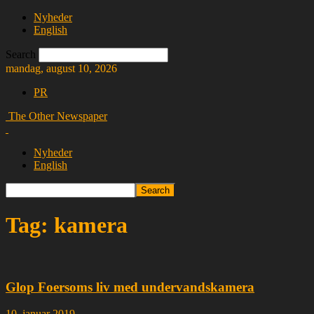
Nyheder
English
Search
mandag, august 10, 2026
PR
The Other Newspaper
Nyheder
English
Tag: kamera
Glop Foersoms liv med undervandskamera
10. januar 2019