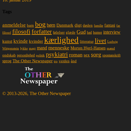
Tags
bog
anmeldelse
børn
Danmark
digt
døden
fantasi
barn
familie
far
filosofi
forfatter
Gud
interview
glæde
følelser
had
humor
filosof
kærlighed
livet
kvinde
kunst
kvinder
litteratur
Ludwig
menneske
mand
Morten Hjerl-Hansen
lykke
magt
mænd
Wittgenstein
psykiatri
sorg
roman
sex
ondskab
spontanskrift
personlighed
politik
The Other Newspaper
sprog
ånd
verden
tro
© 2013-2026, The Other Newspaper