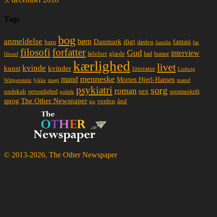
Tags
bog
anmeldelse
børn
Danmark
digt
døden
fantasi
barn
familie
far
filosofi
forfatter
Gud
interview
glæde
følelser
had
humor
filosof
kærlighed
livet
kvinde
kunst
kvinder
litteratur
Ludwig
menneske
mand
Morten Hjerl-Hansen
lykke
magt
mænd
Wittgenstein
psykiatri
sorg
roman
sex
ondskab
spontanskrift
personlighed
politik
The Other Newspaper
sprog
ånd
verden
tro
© 2013-2026, The Other Newspaper