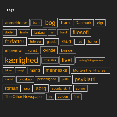
Tags
bog
anmeldelse
børn
digt
Danmark
barn
filosofi
fantasi
døden
far
familie
filosof
forfatter
Gud
glæde
had
humor
følelser
kvinde
interview
kunst
kvinder
kærlighed
livet
litteratur
Ludwig Wittgenstein
menneske
mand
Morten Hjerl-Hansen
lykke
magt
psykiatri
ondskab
mænd
personlighed
politik
sorg
roman
sex
sprog
spontanskrift
The Other Newspaper
ånd
verden
tro