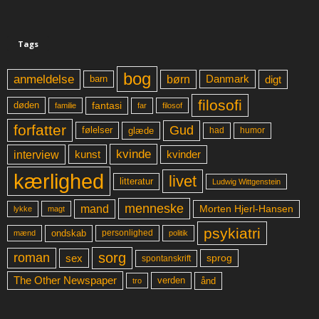
Tags
bog
anmeldelse
børn
digt
Danmark
barn
filosofi
fantasi
døden
far
familie
filosof
forfatter
Gud
glæde
had
humor
følelser
kvinde
interview
kunst
kvinder
kærlighed
livet
litteratur
Ludwig Wittgenstein
menneske
mand
Morten Hjerl-Hansen
lykke
magt
psykiatri
ondskab
mænd
personlighed
politik
sorg
roman
sex
sprog
spontanskrift
The Other Newspaper
ånd
verden
tro