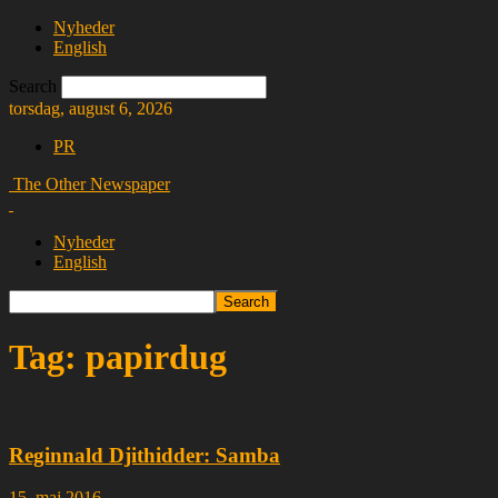
Nyheder
English
Search
torsdag, august 6, 2026
PR
The Other Newspaper
Nyheder
English
Tag: papirdug
Reginnald Djithidder: Samba
15. maj 2016