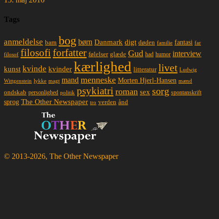
Tags
bog
anmeldelse
børn
Danmark
digt
døden
fantasi
barn
familie
far
filosofi
forfatter
Gud
interview
glæde
følelser
had
humor
filosof
kærlighed
livet
kvinde
kunst
kvinder
litteratur
Ludwig
menneske
mand
Morten Hjerl-Hansen
lykke
magt
mænd
Wittgenstein
psykiatri
sorg
roman
sex
ondskab
spontanskrift
personlighed
politik
The Other Newspaper
sprog
ånd
verden
tro
© 2013-2026, The Other Newspaper