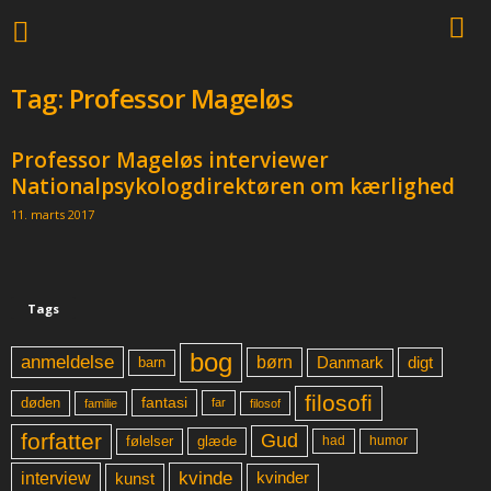
Tag: Professor Mageløs
Professor Mageløs interviewer
Nationalpsykologdirektøren om kærlighed
11. marts 2017
Tags
bog
anmeldelse
børn
digt
Danmark
barn
filosofi
fantasi
døden
far
familie
filosof
forfatter
Gud
glæde
had
humor
følelser
kvinde
interview
kunst
kvinder