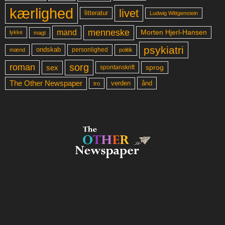
kærlighed
livet
litteratur
Ludwig Wittgenstein
menneske
mand
Morten Hjerl-Hansen
lykke
magt
psykiatri
ondskab
mænd
personlighed
politik
sorg
roman
sex
sprog
spontanskrift
The Other Newspaper
ånd
verden
tro