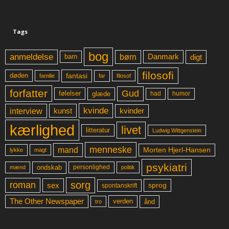
Tags
bog
anmeldelse
børn
digt
Danmark
barn
filosofi
fantasi
døden
far
familie
filosof
forfatter
Gud
glæde
had
humor
følelser
kvinde
interview
kunst
kvinder
kærlighed
livet
litteratur
Ludwig Wittgenstein
menneske
mand
Morten Hjerl-Hansen
lykke
magt
psykiatri
ondskab
mænd
personlighed
politik
sorg
roman
sex
sprog
spontanskrift
The Other Newspaper
ånd
verden
tro