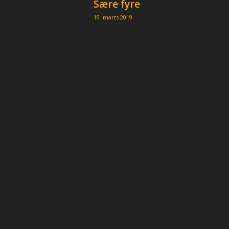
Sære fyre
p
e
19. marts 2019
r