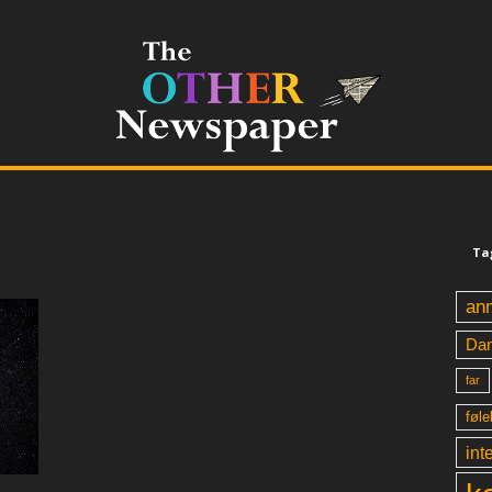
Ta
an
Da
far
føle
int