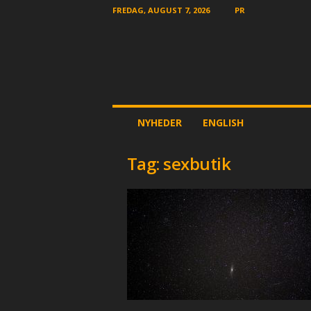
FREDAG, AUGUST 7, 2026
PR
T
NYHEDER
ENGLISH
h
e
O
Tag: sexbutik
t
h
e
r
N
e
w
s
p
a