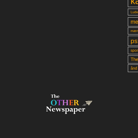
k
Ludw
me
mæn
ps
spon
The
ånd