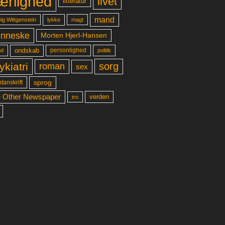
ærlighed
livet
litteratur
mand
lykke
ig Wittgenstein
magt
nneske
Morten Hjerl-Hansen
ondskab
d
personlighed
politik
ykiatri
sorg
roman
sex
sprog
tanskrift
 Other Newspaper
verden
tro