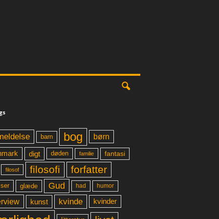
gs
bog
meldelse
børn
barn
digt
fantasi
nmark
døden
familie
filosofi
forfatter
filosof
Gud
glæde
had
humor
lser
kvinde
erview
kunst
kvinder