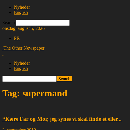
Nyheder
English
Search
onsdag, august 5, 2026
PR
The Other Newspaper
Nyheder
English
Tag: supermand
“Kære Far og Mor, jeg synes vi skal finde et eller...
2. september 2019