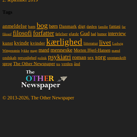
Tags
bog
anmeldelse
børn
Danmark
digt
døden
fantasi
barn
familie
far
filosofi
forfatter
Gud
interview
glæde
følelser
had
humor
filosof
kærlighed
livet
kvinde
kunst
kvinder
litteratur
Ludwig
menneske
mand
Morten Hjerl-Hansen
lykke
magt
mænd
Wittgenstein
psykiatri
sorg
roman
sex
ondskab
spontanskrift
personlighed
politik
The Other Newspaper
sprog
ånd
verden
tro
© 2013-2026, The Other Newspaper