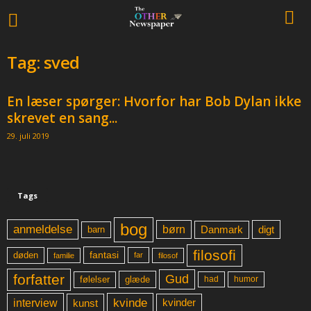
Tag: sved
En læser spørger: Hvorfor har Bob Dylan ikke
skrevet en sang...
29. juli 2019
Tags
bog
anmeldelse
børn
digt
Danmark
barn
filosofi
fantasi
døden
far
familie
filosof
forfatter
Gud
glæde
had
humor
følelser
kvinde
interview
kunst
kvinder