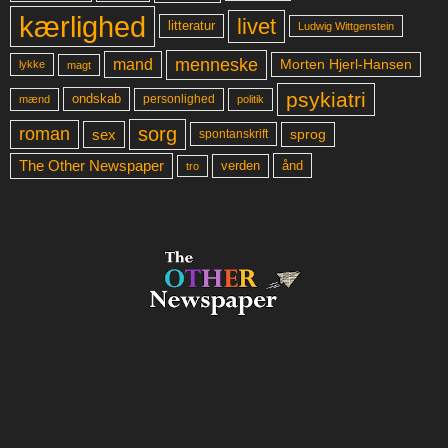
kærlighed
livet
litteratur
Ludwig Wittgenstein
menneske
mand
Morten Hjerl-Hansen
lykke
magt
psykiatri
ondskab
mænd
personlighed
politik
sorg
roman
sex
sprog
spontanskrift
The Other Newspaper
ånd
verden
tro