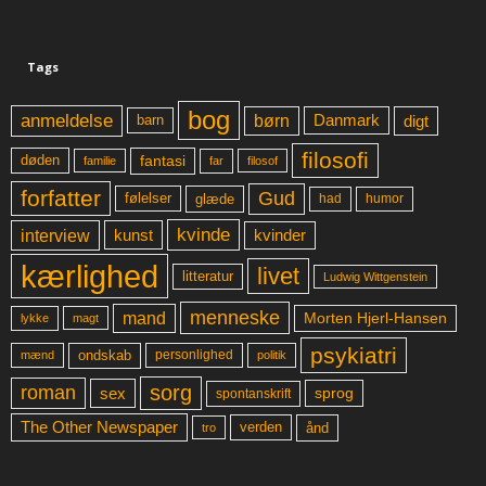
Tags
bog
anmeldelse
børn
digt
Danmark
barn
filosofi
fantasi
døden
far
familie
filosof
forfatter
Gud
glæde
had
humor
følelser
kvinde
interview
kunst
kvinder
kærlighed
livet
litteratur
Ludwig Wittgenstein
menneske
mand
Morten Hjerl-Hansen
lykke
magt
psykiatri
ondskab
mænd
personlighed
politik
sorg
roman
sex
sprog
spontanskrift
The Other Newspaper
ånd
verden
tro