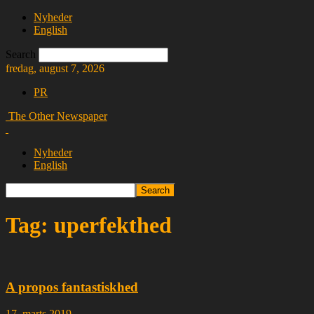
Nyheder
English
Search
fredag, august 7, 2026
PR
The Other Newspaper
Nyheder
English
Tag: uperfekthed
A propos fantastiskhed
17. marts 2019