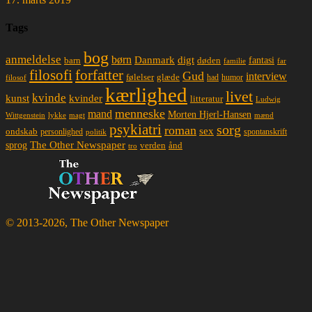
Tags
bog
anmeldelse
børn
Danmark
digt
døden
fantasi
barn
familie
far
filosofi
forfatter
Gud
interview
glæde
følelser
had
humor
filosof
kærlighed
livet
kvinde
kunst
kvinder
litteratur
Ludwig
menneske
mand
Morten Hjerl-Hansen
lykke
magt
mænd
Wittgenstein
psykiatri
sorg
roman
sex
ondskab
spontanskrift
personlighed
politik
The Other Newspaper
sprog
ånd
verden
tro
© 2013-2026, The Other Newspaper