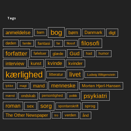
Tags
bog
anmeldelse
børn
digt
Danmark
barn
filosofi
fantasi
døden
far
familie
filosof
forfatter
Gud
glæde
had
humor
følelser
kvinde
interview
kunst
kvinder
kærlighed
livet
litteratur
Ludwig Wittgenstein
menneske
mand
Morten Hjerl-Hansen
lykke
magt
psykiatri
ondskab
mænd
personlighed
politik
sorg
roman
sex
sprog
spontanskrift
The Other Newspaper
ånd
verden
tro