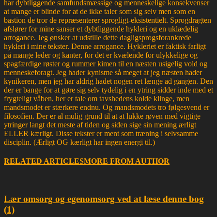
har dybtliggende samfundsmæssige og menneskelige konsekvenser
at mange er blinde for at de ikke taler som sig selv men som en
bastion de tror de repræsenterer sprogligt-eksistentielt. Sprogdragten
afslører for mine sanser et dybtliggende hykleri og en uklædelig
arrogance. Jeg ønsker at udstille dette dagligsprogsforankrede
hykleri i mine tekster. Denne arrogance. Hykleriet er faktisk farligt
på mange leder og kanter, for det er kvælende for ulykkelige og
spagfærdige røster og rummer kimen til en næsten usigelig vold og
menneskeforagt. Jeg hader kynisme så meget at jeg næsten hader
kynikeren, men jeg har aldrig hadet nogen ret længe ad gangen. Den
der er bange for at gøre sig selv tydelig i en ytring sidder inde med et
frygteligt våben, her er tale om tavshedens kolde klinge, men
mandsmodet er stærkere endnu. Og mandsmodets tro følgesvend er
filosofien. Der er al mulig grund til at at lukke røven med vigtige
ytringer langt det meste af tiden og siden sige sin mening ærligt
ELLER kærligt. Disse tekster er ment som træning i selvsamme
disciplin. (Ærligt OG kærligt har ingen energi til.)
RELATED ARTICLES
MORE FROM AUTHOR
Lær omsorg og egenomsorg ved at læse denne bog
(1)