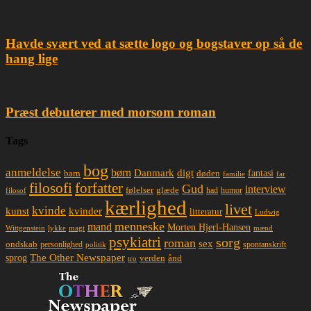
Havde svært ved at sætte logo og bogstaver op så de
hang lige
Præst debuterer med morsom roman
Tags
bog
anmeldelse
børn
Danmark
digt
døden
fantasi
barn
familie
far
filosofi
forfatter
Gud
interview
glæde
følelser
had
humor
filosof
kærlighed
livet
kvinde
kunst
kvinder
litteratur
Ludwig
menneske
mand
Morten Hjerl-Hansen
lykke
magt
mænd
Wittgenstein
psykiatri
sorg
roman
sex
ondskab
spontanskrift
personlighed
politik
The Other Newspaper
sprog
ånd
verden
tro