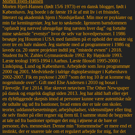
Morten Hjerl-Hansen
Morten Hjerl-Hansen (født 15/6 1973) er en dansk blogger, født i
København. Jeg boede i de første 19 år af mit liv i et frisindet,
litterært og akademisk hjem i Nordsjælland. Min mor er psykiater og
min far kemiingeniør. Jeg har to søskende. Igennem barndommen
"opfandt jeg nærved ubrugelige ting næsten hver dag" og fortalte
mine søskende "eventyr" hvor de selv var hovedpersoner. I 1986
besøgte jeg Houston i USA med familien på et ophold der strakte sig
over tre en halv måned. Jeg startede med at programmere i 1986 og
lavede ca. 20 større projekter indtil jeg "mistede evnen" i 2018.
Student fra N. Zahles Gymnasieskole 1992. Ry Højskole 1993.
Læste teologi 1993-1994 i Aarhus. Læste filosofi 1995-2000 i
Linköping, Lund og København. Arbejdede som Java programmør
2000 og 2001. Medvirkede i talrige digtoplæsninger i København
2002-2007. Fik en psykose i 2007 "som det tog 10 år at komme sig
nogenlunde over". Gift med Else Andersen i 2010 og bosat i
Fårevejle. Far i 2014. Har skrevet netavisen The Other Newspaper
på dansk og engelsk dagligt siden 2013. Jeg har altid haft eller ejet
en dybtliggende skepsis imod at personer kunne være autentiske når
de udtalte sig ud fra bastioner, hvad enten der er tale om skoler,
teorier, uddannelsesretninger, arbejdspladser, vidensmiljøer eller ting
de selv finder på eller regner sig frem til. I samme stund de begynder
at tale ud fra bastioner springer det mig i øjnene at de bare er
personer, dvs. mennesker. Denne min "fornemmelse" er mere end et
instinkt, der er snarere tale om et regulært arbejde for mig, for det