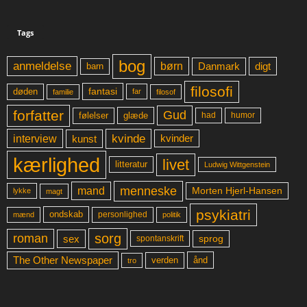
Tags
bog
anmeldelse
børn
digt
Danmark
barn
filosofi
fantasi
døden
far
familie
filosof
forfatter
Gud
glæde
had
humor
følelser
kvinde
interview
kunst
kvinder
kærlighed
livet
litteratur
Ludwig Wittgenstein
menneske
mand
Morten Hjerl-Hansen
lykke
magt
psykiatri
ondskab
mænd
personlighed
politik
sorg
roman
sex
sprog
spontanskrift
The Other Newspaper
ånd
verden
tro