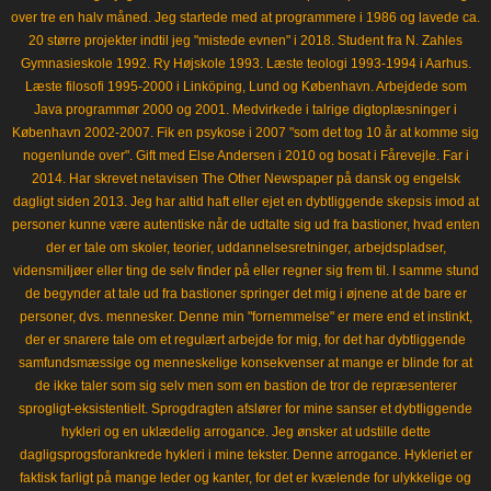
over tre en halv måned. Jeg startede med at programmere i 1986 og lavede ca.
20 større projekter indtil jeg "mistede evnen" i 2018. Student fra N. Zahles
Gymnasieskole 1992. Ry Højskole 1993. Læste teologi 1993-1994 i Aarhus.
Læste filosofi 1995-2000 i Linköping, Lund og København. Arbejdede som
Java programmør 2000 og 2001. Medvirkede i talrige digtoplæsninger i
København 2002-2007. Fik en psykose i 2007 "som det tog 10 år at komme sig
nogenlunde over". Gift med Else Andersen i 2010 og bosat i Fårevejle. Far i
2014. Har skrevet netavisen The Other Newspaper på dansk og engelsk
dagligt siden 2013. Jeg har altid haft eller ejet en dybtliggende skepsis imod at
personer kunne være autentiske når de udtalte sig ud fra bastioner, hvad enten
der er tale om skoler, teorier, uddannelsesretninger, arbejdspladser,
vidensmiljøer eller ting de selv finder på eller regner sig frem til. I samme stund
de begynder at tale ud fra bastioner springer det mig i øjnene at de bare er
personer, dvs. mennesker. Denne min "fornemmelse" er mere end et instinkt,
der er snarere tale om et regulært arbejde for mig, for det har dybtliggende
samfundsmæssige og menneskelige konsekvenser at mange er blinde for at
de ikke taler som sig selv men som en bastion de tror de repræsenterer
sprogligt-eksistentielt. Sprogdragten afslører for mine sanser et dybtliggende
hykleri og en uklædelig arrogance. Jeg ønsker at udstille dette
dagligsprogsforankrede hykleri i mine tekster. Denne arrogance. Hykleriet er
faktisk farligt på mange leder og kanter, for det er kvælende for ulykkelige og