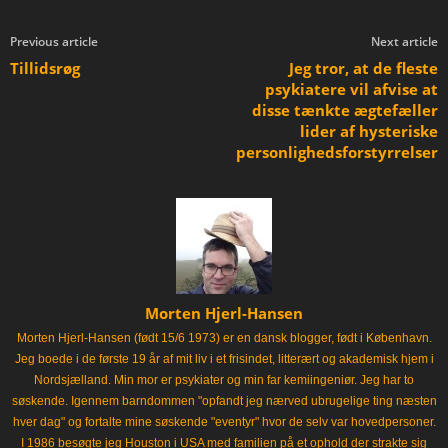
Previous article
Next article
Tillidsrøg
Jeg tror, at de fleste
psykiatere vil afvise at
disse tænkte ægtefæller
lider af hysteriske
personlighedsforstyrrelser
Morten Hjerl-Hansen
Morten Hjerl-Hansen (født 15/6 1973) er en dansk blogger, født i København.
Jeg boede i de første 19 år af mit liv i et frisindet, litterært og akademisk hjem i
Nordsjælland. Min mor er psykiater og min far kemiingeniør. Jeg har to
søskende. Igennem barndommen "opfandt jeg nærved ubrugelige ting næsten
hver dag" og fortalte mine søskende "eventyr" hvor de selv var hovedpersoner.
I 1986 besøgte jeg Houston i USA med familien på et ophold der strakte sig