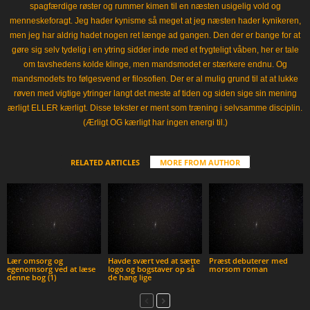
spagfærdige røster og rummer kimen til en næsten usigelig vold og
menneskeforagt. Jeg hader kynisme så meget at jeg næsten hader kynikeren,
men jeg har aldrig hadet nogen ret længe ad gangen. Den der er bange for at
gøre sig selv tydelig i en ytring sidder inde med et frygteligt våben, her er tale
om tavshedens kolde klinge, men mandsmodet er stærkere endnu. Og
mandsmodets tro følgesvend er filosofien. Der er al mulig grund til at at lukke
røven med vigtige ytringer langt det meste af tiden og siden sige sin mening
ærligt ELLER kærligt. Disse tekster er ment som træning i selvsamme disciplin.
(Ærligt OG kærligt har ingen energi til.)
RELATED ARTICLES
MORE FROM AUTHOR
Lær omsorg og
Havde svært ved at sætte
Præst debuterer med
egenomsorg ved at læse
logo og bogstaver op så
morsom roman
denne bog (1)
de hang lige