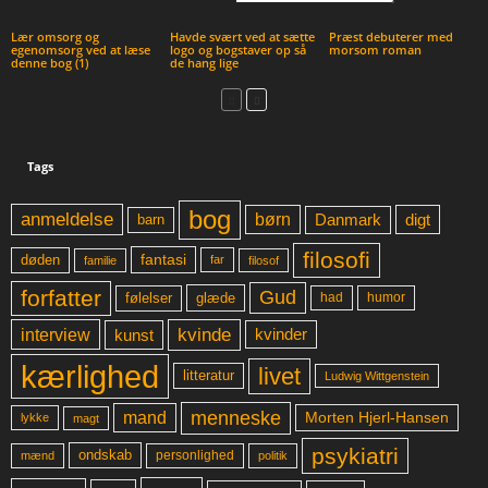
Lær omsorg og
Havde svært ved at sætte
Præst debuterer med
egenomsorg ved at læse
logo og bogstaver op så
morsom roman
denne bog (1)
de hang lige
Tags
bog
anmeldelse
børn
digt
Danmark
barn
filosofi
fantasi
døden
far
familie
filosof
forfatter
Gud
glæde
had
humor
følelser
kvinde
interview
kunst
kvinder
kærlighed
livet
litteratur
Ludwig Wittgenstein
menneske
mand
Morten Hjerl-Hansen
lykke
magt
psykiatri
ondskab
mænd
personlighed
politik