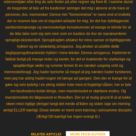
vidensmiljøer eller ting de selv finder på eller regner sig frem til. I samme stund
de begynder at tale ud fra bastioner springer det mig i øjnene at de bare er
personer, dvs. mennesker. Denne min "fornemmelse" er mere end et instinkt,
der er snarere tale om et regulært arbejde for mig, for det har dybtliggende
samfundsmæssige og menneskelige konsekvenser at mange er blinde for at
de ikke taler som sig selv men som en bastion de tror de repræsenterer
sprogligt-eksistentielt. Sprogdragten afslører for mine sanser et dybtliggende
hykleri og en uklædelig arrogance. Jeg ønsker at udstille dette
dagligsprogsforankrede hykleri i mine tekster. Denne arrogance. Hykleriet er
faktisk farligt på mange leder og kanter, for det er kvælende for ulykkelige og
spagfærdige røster og rummer kimen til en næsten usigelig vold og
menneskeforagt. Jeg hader kynisme så meget at jeg næsten hader kynikeren,
men jeg har aldrig hadet nogen ret længe ad gangen. Den der er bange for at
gøre sig selv tydelig i en ytring sidder inde med et frygteligt våben, her er tale
om tavshedens kolde klinge, men mandsmodet er stærkere endnu. Og
mandsmodets tro følgesvend er filosofien. Der er al mulig grund til at at lukke
røven med vigtige ytringer langt det meste af tiden og siden sige sin mening
ærligt ELLER kærligt. Disse tekster er ment som træning i selvsamme disciplin.
(Ærligt OG kærligt har ingen energi til.)
RELATED ARTICLES
MORE FROM AUTHOR