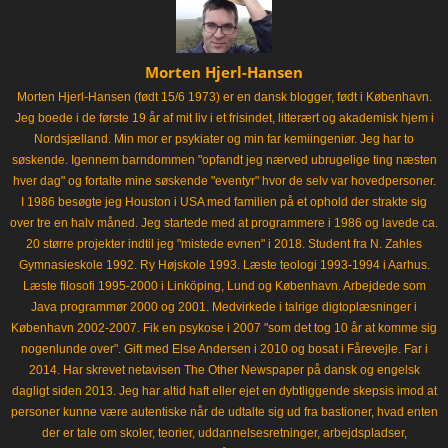
Morten Hjerl-Hansen
Morten Hjerl-Hansen (født 15/6 1973) er en dansk blogger, født i København.
Jeg boede i de første 19 år af mit liv i et frisindet, litterært og akademisk hjem i
Nordsjælland. Min mor er psykiater og min far kemiingeniør. Jeg har to
søskende. Igennem barndommen "opfandt jeg nærved ubrugelige ting næsten
hver dag" og fortalte mine søskende "eventyr" hvor de selv var hovedpersoner.
I 1986 besøgte jeg Houston i USA med familien på et ophold der strakte sig
over tre en halv måned. Jeg startede med at programmere i 1986 og lavede ca.
20 større projekter indtil jeg "mistede evnen" i 2018. Student fra N. Zahles
Gymnasieskole 1992. Ry Højskole 1993. Læste teologi 1993-1994 i Aarhus.
Læste filosofi 1995-2000 i Linköping, Lund og København. Arbejdede som
Java programmør 2000 og 2001. Medvirkede i talrige digtoplæsninger i
København 2002-2007. Fik en psykose i 2007 "som det tog 10 år at komme sig
nogenlunde over". Gift med Else Andersen i 2010 og bosat i Fårevejle. Far i
2014. Har skrevet netavisen The Other Newspaper på dansk og engelsk
dagligt siden 2013. Jeg har altid haft eller ejet en dybtliggende skepsis imod at
personer kunne være autentiske når de udtalte sig ud fra bastioner, hvad enten
der er tale om skoler, teorier, uddannelsesretninger, arbejdspladser,