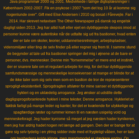
Java programmør 2000 og 2001. Medvirkede i talrige digtoplæsninger i
København 2002-2007. Fik en psykose i 2007 "som det tog 10 år at komme sig
nogenlunde over". Gift med Else Andersen i 2010 og bosat i Fårevejle. Far i
2014. Har skrevet netavisen The Other Newspaper på dansk og engelsk
dagligt siden 2013. Jeg har altid haft eller ejet en dybtliggende skepsis imod at
personer kunne være autentiske når de udtalte sig ud fra bastioner, hvad enten
der er tale om skoler, teorier, uddannelsesretninger, arbejdspladser,
vidensmiljøer eller ting de selv finder på eller regner sig frem til. I samme stund
de begynder at tale ud fra bastioner springer det mig i øjnene at de bare er
personer, dvs. mennesker. Denne min "fornemmelse" er mere end et instinkt,
der er snarere tale om et regulært arbejde for mig, for det har dybtliggende
samfundsmæssige og menneskelige konsekvenser at mange er blinde for at
de ikke taler som sig selv men som en bastion de tror de repræsenterer
sprogligt-eksistentielt. Sprogdragten afslører for mine sanser et dybtliggende
hykleri og en uklædelig arrogance. Jeg ønsker at udstille dette
dagligsprogsforankrede hykleri i mine tekster. Denne arrogance. Hykleriet er
faktisk farligt på mange leder og kanter, for det er kvælende for ulykkelige og
spagfærdige røster og rummer kimen til en næsten usigelig vold og
menneskeforagt. Jeg hader kynisme så meget at jeg næsten hader kynikeren,
men jeg har aldrig hadet nogen ret længe ad gangen. Den der er bange for at
gøre sig selv tydelig i en ytring sidder inde med et frygteligt våben, her er tale
om tavshedens kolde klinge, men mandsmodet er stærkere endnu. Og