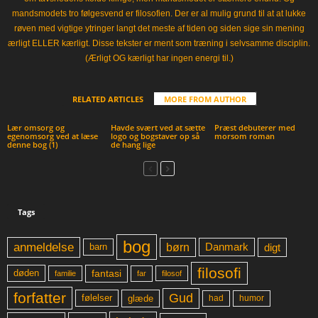
mandsmodets tro følgesvend er filosofien. Der er al mulig grund til at at lukke
røven med vigtige ytringer langt det meste af tiden og siden sige sin mening
ærligt ELLER kærligt. Disse tekster er ment som træning i selvsamme disciplin.
(Ærligt OG kærligt har ingen energi til.)
RELATED ARTICLES
MORE FROM AUTHOR
Lær omsorg og
Havde svært ved at sætte
Præst debuterer med
egenomsorg ved at læse
logo og bogstaver op så
morsom roman
denne bog (1)
de hang lige
Tags
bog
anmeldelse
børn
digt
Danmark
barn
filosofi
fantasi
døden
far
familie
filosof
forfatter
Gud
glæde
had
humor
følelser