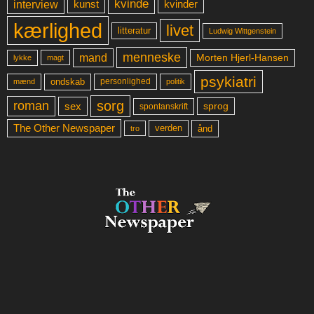
kvinde
interview
kunst
kvinder
kærlighed
livet
litteratur
Ludwig Wittgenstein
menneske
mand
Morten Hjerl-Hansen
lykke
magt
psykiatri
ondskab
mænd
personlighed
politik
sorg
roman
sex
sprog
spontanskrift
The Other Newspaper
ånd
verden
tro