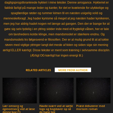
dagligsprogsforankrede hykleri i mine tekster. Denne arrogance. Hykleriet er
faktisk farligt på mange leder og kanter, for det er kvælende for ulykkelige og
spagfærdige røster og rummer kimen til en næsten usigelig vold og
menneskeforagt. Jeg hader kynisme så meget at jeg næsten hader kynikeren,
men jeg har aldrig hadet nogen ret længe ad gangen. Den der er bange for at
gøre sig selv tydelig i en ytring sidder inde med et frygteligt våben, her er tale
om tavshedens kolde klinge, men mandsmodet er stærkere endnu. Og
mandsmodets tro følgesvend er filosofien. Der er al mulig grund til at at lukke
røven med vigtige ytringer langt det meste af tiden og siden sige sin mening
ærligt ELLER kærligt. Disse tekster er ment som træning i selvsamme disciplin.
(Ærligt OG kærligt har ingen energi til.)
RELATED ARTICLES
MORE FROM AUTHOR
Lær omsorg og
Havde svært ved at sætte
Præst debuterer med
egenomsorg ved at læse
logo og bogstaver op så
morsom roman
denne bog (1)
de hang lige