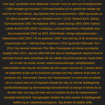
hver dag" og fortalte mine søskende "eventyr" hvor de selv var hovedpersoner.
I 1986 besøgte jeg Houston i USA med familien på et ophold der strakte sig
over tre en halv måned. Jeg startede med at programmere i 1986 og lavede ca.
20 større projekter indtil jeg "mistede evnen" i 2018. Student fra N. Zahles
Gymnasieskole 1992. Ry Højskole 1993. Læste teologi 1993-1994 i Aarhus.
Læste filosofi 1995-2000 i Linköping, Lund og København. Arbejdede som
Java programmør 2000 og 2001. Medvirkede i talrige digtoplæsninger i
København 2002-2007. Fik en psykose i 2007 "som det tog 10 år at komme sig
nogenlunde over". Gift med Else Andersen i 2010 og bosat i Fårevejle. Far i
2014. Har skrevet netavisen The Other Newspaper på dansk og engelsk
dagligt siden 2013. Jeg har altid haft eller ejet en dybtliggende skepsis imod at
personer kunne være autentiske når de udtalte sig ud fra bastioner, hvad enten
der er tale om skoler, teorier, uddannelsesretninger, arbejdspladser,
vidensmiljøer eller ting de selv finder på eller regner sig frem til. I samme stund
de begynder at tale ud fra bastioner springer det mig i øjnene at de bare er
personer, dvs. mennesker. Denne min "fornemmelse" er mere end et instinkt,
der er snarere tale om et regulært arbejde for mig, for det har dybtliggende
samfundsmæssige og menneskelige konsekvenser at mange er blinde for at
de ikke taler som sig selv men som en bastion de tror de repræsenterer
sprogligt-eksistentielt. Sprogdragten afslører for mine sanser et dybtliggende
hykleri og en uklædelig arrogance. Jeg ønsker at udstille dette