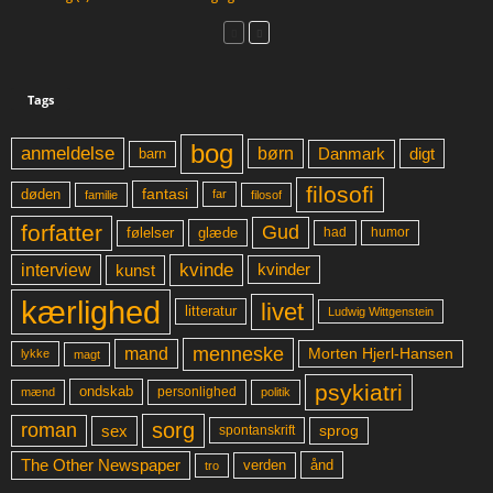
Tags
bog
anmeldelse
børn
digt
Danmark
barn
filosofi
fantasi
døden
far
familie
filosof
forfatter
Gud
glæde
had
humor
følelser
kvinde
interview
kunst
kvinder
kærlighed
livet
litteratur
Ludwig Wittgenstein
menneske
mand
Morten Hjerl-Hansen
lykke
magt
psykiatri
ondskab
mænd
personlighed
politik
sorg
roman
sex
sprog
spontanskrift
The Other Newspaper
ånd
verden
tro