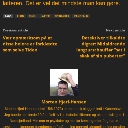
latteren. Det er vel det mindste man kan gøre.
TAGS
FLOD
FUGL
LATTER
TVEBAKKER
VANDFALD
Previous article
Next article
Vær opmærksom på at
Detektiver tilkaldte
disse helere er forklædte
digter: Midaldrende
som selve Tiden
langturschauffør “sat i
skak af sin pubertet”
Morten Hjerl-Hansen
Morten Hjerl-Hansen (født 15/6 1973) er en dansk blogger, født i København.
Jeg boede i de første 19 år af mit liv i et frisindet, litterært og akademisk hjem i
Nordsjælland. Min mor er psykiater og min far kemiingeniør. Jeg har to
søskende. Igennem barndommen "opfandt jeg nærved ubrugelige ting næsten