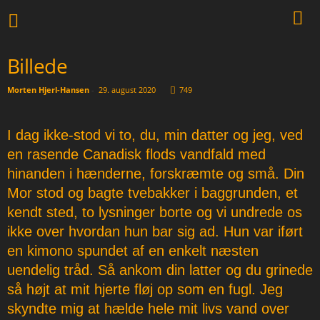
Billede
Morten Hjerl-Hansen
-
29. august 2020
749
I dag ikke-stod vi to, du, min datter og jeg, ved
en rasende Canadisk flods vandfald med
hinanden i hænderne, forskræmte og små. Din
Mor stod og bagte tvebakker i baggrunden, et
kendt sted, to lysninger borte og vi undrede os
ikke over hvordan hun bar sig ad. Hun var iført
en kimono spundet af en enkelt næsten
uendelig tråd. Så ankom din latter og du grinede
så højt at mit hjerte fløj op som en fugl. Jeg
skyndte mig at hælde hele mit livs vand over