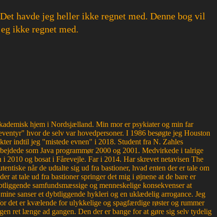
. Det havde jeg heller ikke regnet med. Denne bog vil
 jeg ikke regnet med.
g akademisk hjem i Nordsjælland. Min mor er psykiater og min far
ventyr" hvor de selv var hovedpersoner. I 1986 besøgte jeg Houston
kter indtil jeg "mistede evnen" i 2018. Student fra N. Zahles
bejdede som Java programmør 2000 og 2001. Medvirkede i talrige
 2010 og bosat i Fårevejle. Far i 2014. Har skrevet netavisen The
entiske når de udtalte sig ud fra bastioner, hvad enten der er tale om
der at tale ud fra bastioner springer det mig i øjnene at de bare er
r dybtliggende samfundsmæssige og menneskelige konsekvenser at
or mine sanser et dybtliggende hykleri og en uklædelig arrogance. Jeg
, for det er kvælende for ulykkelige og spagfærdige røster og rummer
en ret længe ad gangen. Den der er bange for at gøre sig selv tydelig