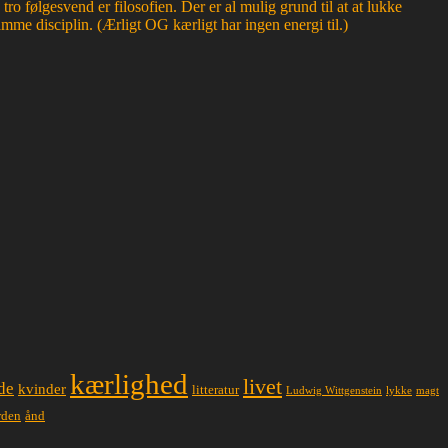
 følgesvend er filosofien. Der er al mulig grund til at at lukke
mme disciplin. (Ærligt OG kærligt har ingen energi til.)
kærlighed
livet
de
kvinder
litteratur
lykke
magt
Ludwig Wittgenstein
ånd
rden