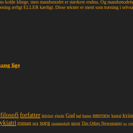
edens kolde klinge, men mandsmodet er stærkere endnu. Og mandsmodets tro
mening ærligt ELLER kærligt. Disse tekster er ment som træning i selvsa
hang lige
filosofi
forfatter
Gud
interview
kvin
kunst
glæde
følelser
had
humor
ykiatri
sorg
roman
sex
The Other Newspaper
sprog
spontanskrift
ve
tro