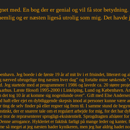
gnet med. En bog der er genial og vil få stor betydning
er nemlig og er næsten ligeså utrolig som mig. Det havde
havn. Jeg boede i de første 19 år af mit liv i et frisindet, litterært o
 nærved ubrugelige ting næsten hver dag" og fortalte mine søskende "e
d. Jeg startede med at programmere i 1986 og lavede ca. 20 større proje
Aarhus. Læste filosofi 1995-2000 i Linköping, Lund og København. Ar
et tog 10 år at komme sig nogenlunde over". Gift med Else Andersen i
haft eller ejet en dybtliggende skepsis imod at personer kunne være aut
r ting de selv finder på eller regner sig frem til. I samme stund de begyn
tinkt, der er snarere tale om et regulært arbejde for mig, for det ha
e tror de repræsenterer sprogligt-eksistentielt. Sprogdragten afslører f
. Denne arrogance. Hykleriet er faktisk farligt på mange leder og kanter
e så meget at jeg næsten hader kynikeren, men jeg har aldrig hadet nog