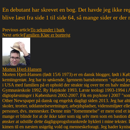
En debutant har skrevet en bog. Det havde jeg ikke re
blive læst fra side 1 til side 64, så mange sider er d
Previous article
To sekunder i bark
Next article
Familien Kløe er bortrejst
Morten Hjerl-Hansen
Morten Hjerl-Hansen (født 15/6 1973) er en dansk blogger, født i Køben
kemiingeniør. Jeg har to søskende. Igennem barndommen "opfandt jeg
i USA med familien på et ophold der strakte sig over tre en halv måne
Gymnasieskole 1992. Ry Højskole 1993. Læste teologi 1993-1994 i 
digtoplæsninger i København 2002-2007. Fik en psykose i 2007 "som d
Other Newspaper på dansk og engelsk dagligt siden 2013. Jeg har altid 
skoler, teorier, uddannelsesretninger, arbejdspladser, vidensmiljøer elle
personer, dvs. mennesker. Denne min "fornemmelse" er mere end et ins
mange er blinde for at de ikke taler som sig selv men som en bastion d
ønsker at udstille dette dagligsprogsforankrede hykleri i mine tekster
kimen til en næsten usigelig vold og menneskeforagt. Jeg hader kynism