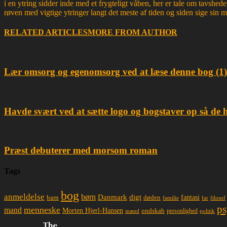
i en ytring sidder inde med et frygteligt våben, her er tale om tavsh
røven med vigtige ytringer langt det meste af tiden og siden sige sin 
RELATED ARTICLES
MORE FROM AUTHOR
Lær omsorg og egenomsorg ved at læse denne bog (1)
Havde svært ved at sætte logo og bogstaver op så de 
Præst debuterer med morsom roman
Tags
bog
anmeldelse
børn
Danmark
digt
døden
fantasi
barn
familie
far
filosof
ps
menneske
mand
Morten Hjerl-Hansen
ondskab
mænd
personlighed
politik