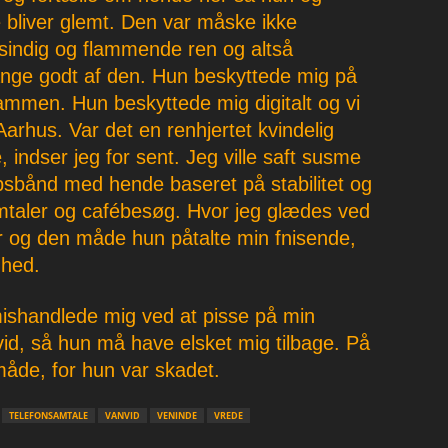
 bliver glemt. Den var måske ikke
nsindig og flammende ren og altså
ange godt af den. Hun beskyttede mig på
sammen. Hun beskyttede mig digitalt og vi
Aarhus. Var det en renhjertet kvindelig
indser jeg for sent. Jeg ville saft susme
bsbånd med hende baseret på stabilitet og
amtaler og cafébesøg. Hvor jeg glædes ved
r og den måde hun påtalte min fnisende,
ghed.
mishandlede mig ved at pisse på min
vid, så hun må have elsket mig tilbage. På
 måde, for hun var skadet.
TELEFONSAMTALE
VANVID
VENINDE
VREDE