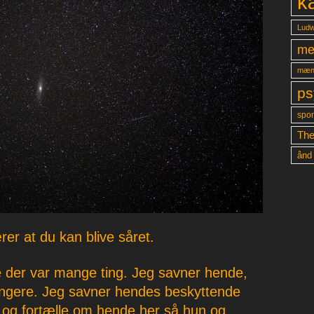
k
Ludw
me
mæn
ps
spon
The
ånd
er at du kan blive såret.
 der var mange ting. Jeg savner hende,
ængere. Jeg savner hendes beskyttende
 og fortælle om hende her så hun og