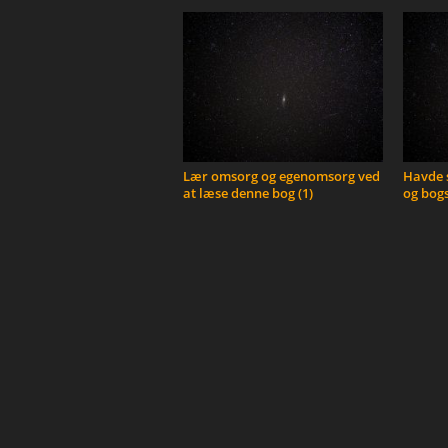
Lær omsorg og egenomsorg ved
Havde s
at læse denne bog (1)
og bogs