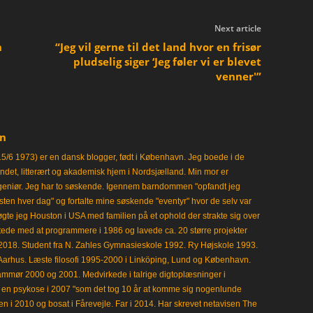
Next article
n
“Jeg vil gerne til det land hvor en frisør
pludselig siger ‘Jeg føler vi er blevet
venner'”
en
15/6 1973) er en dansk blogger, født i København. Jeg boede i de
frisindet, litterært og akademisk hjem i Nordsjælland. Min mor er
ngeniør. Jeg har to søskende. Igennem barndommen "opfandt jeg
en hver dag" og fortalte mine søskende "eventyr" hvor de selv var
gte jeg Houston i USA med familien på et ophold der strakte sig over
tede med at programmere i 1986 og lavede ca. 20 større projekter
i 2018. Student fra N. Zahles Gymnasieskole 1992. Ry Højskole 1993.
Aarhus. Læste filosofi 1995-2000 i Linköping, Lund og København.
mmør 2000 og 2001. Medvirkede i talrige digtoplæsninger i
en psykose i 2007 "som det tog 10 år at komme sig nogenlunde
en i 2010 og bosat i Fårevejle. Far i 2014. Har skrevet netavisen The