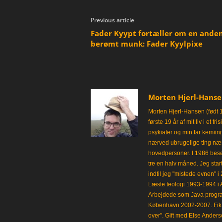
Previous article
Fader Kyypt fortæller om en ande
berømt munk: Fader Kyylpixe
Morten Hjerl-Hans
Morten Hjerl-Hansen (født 
første 19 år af mit liv i et 
psykiater og min far kemii
nærved ubrugelige ting næst
hovedpersoner. I 1986 besø
tre en halv måned. Jeg star
indtil jeg "mistede evnen" 
Læste teologi 1993-1994 i 
Arbejdede som Java progra
København 2002-2007. Fik 
over". Gift med Else Anders