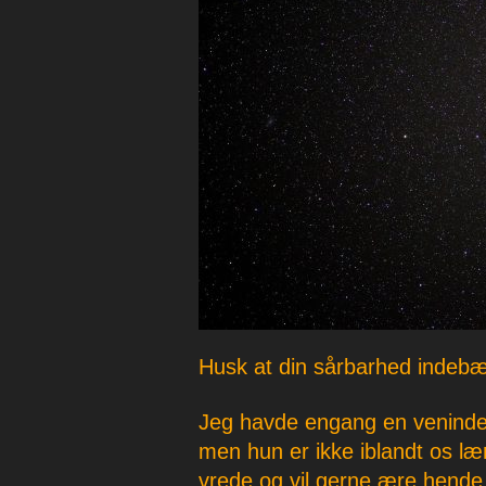
p
e
r
Husk at din sårbarhed indebær
Jeg havde engang en veninde
men hun er ikke iblandt os l
vrede og vil gerne ære hende