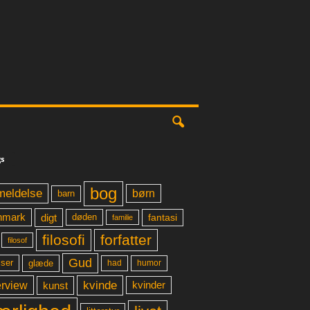
s
bog
meldelse
børn
barn
digt
fantasi
nmark
døden
familie
filosofi
forfatter
filosof
Gud
glæde
had
humor
lser
kvinde
erview
kunst
kvinder