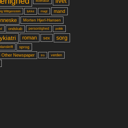
ærlighed
livet
litteratur
mand
lykke
ig Wittgenstein
magt
nneske
Morten Hjerl-Hansen
ondskab
d
personlighed
politik
ykiatri
sorg
roman
sex
sprog
tanskrift
 Other Newspaper
verden
tro