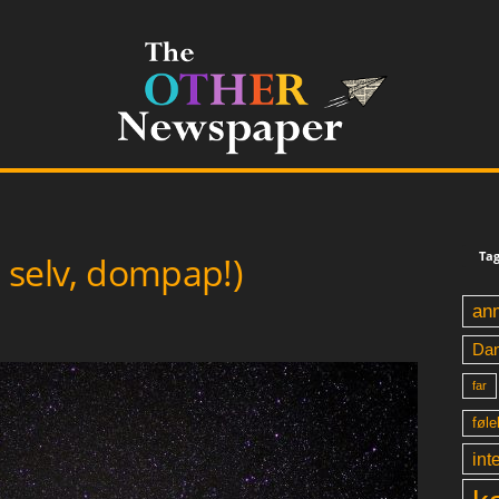
Tag
g selv, dompap!)
an
Da
far
føle
int