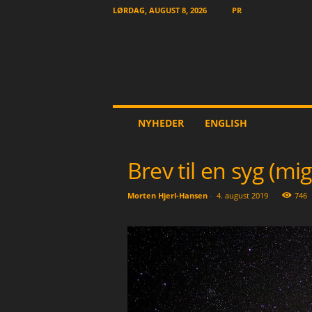
LØRDAG, AUGUST 8, 2026
PR
T
NYHEDER
ENGLISH
h
e
O
Brev til en syg (mi
t
h
Morten Hjerl-Hansen
-
4. august 2019
746
e
r
N
e
w
s
p
a