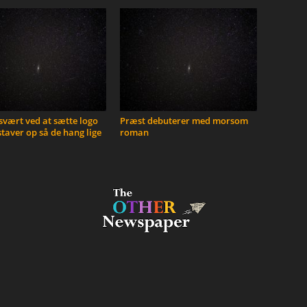
vært ved at sætte logo
Præst debuterer med morsom
taver op så de hang lige
roman