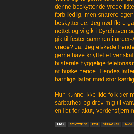
denne beskyttende vrede ikke
forbilledlig, men snarere ege
beskyttende. Jeg nød flere g
nettet og vi gik i Dyrehaven 
gik til fester sammen i under-
vrede? Ja. Jeg elskede hende, 
gerne have knyttet et venska
bilaterale hyggelige telefons
at huske hende. Hendes latte
barnlige latter med stor kærli
Hun kunne ikke lide folk der 
sårbarhed og drev mig til van
en lidt for akut, verdensfjern
TAGS
BESKYTTELSE
FEST
SÅRBARHED
SAVN