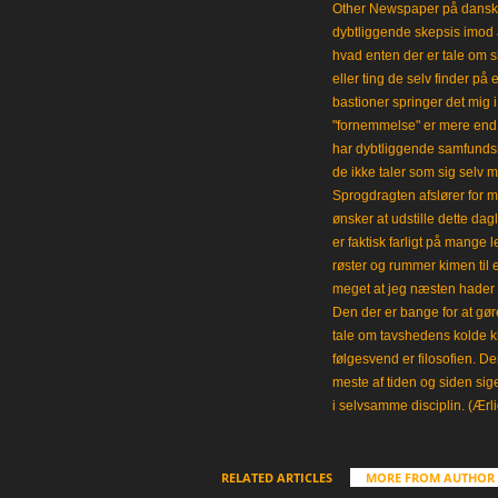
Other Newspaper på dansk og
dybtliggende skepsis imod a
hvad enten der er tale om s
eller ting de selv finder på 
bastioner springer det mig 
"fornemmelse" er mere end et
har dybtliggende samfunds
de ikke taler som sig selv m
Sprogdragten afslører for m
ønsker at udstille dette da
er faktisk farligt på mange 
røster og rummer kimen til
meget at jeg næsten hader 
Den der er bange for at gøre
tale om tavshedens kolde 
følgesvend er filosofien. Der
meste af tiden og siden sig
i selvsamme disciplin. (Ærli
RELATED ARTICLES
MORE FROM AUTHOR