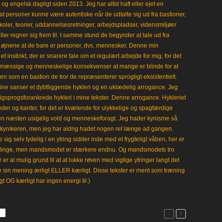
 engelsk dagligt siden 2013. Jeg har altid haft eller ejet en
t personer kunne være autentiske når de udtalte sig ud fra bastioner,
koler, teorier, uddannelsesretninger, arbejdspladser, vidensmiljøer
eller regner sig frem til. I samme stund de begynder at tale ud fra
i øjnene at de bare er personer, dvs. mennesker. Denne min
 instinkt, der er snarere tale om et regulært arbejde for mig, for det
mæssige og menneskelige konsekvenser at mange er blinde for at
en som en bastion de tror de repræsenterer sprogligt-eksistentielt.
ine sanser et dybtliggende hykleri og en uklædelig arrogance. Jeg
gligsprogsforankrede hykleri i mine tekster. Denne arrogance. Hykleriet
leder og kanter, for det er kvælende for ulykkelige og spagfærdige
 en næsten usigelig vold og menneskeforagt. Jeg hader kynisme så
kynikeren, men jeg har aldrig hadet nogen ret længe ad gangen.
 sig selv tydelig i en ytring sidder inde med et frygteligt våben, her er
klinge, men mandsmodet er stærkere endnu. Og mandsmodets tro
 er al mulig grund til at at lukke røven med vigtige ytringer langt det
e sin mening ærligt ELLER kærligt. Disse tekster er ment som træning
gt OG kærligt har ingen energi til.)