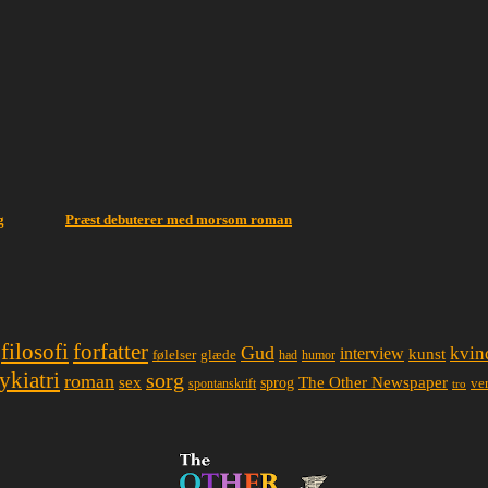
g
Præst debuterer med morsom roman
filosofi
forfatter
Gud
interview
kvin
kunst
glæde
følelser
had
humor
ykiatri
sorg
roman
sex
The Other Newspaper
sprog
spontanskrift
ve
tro