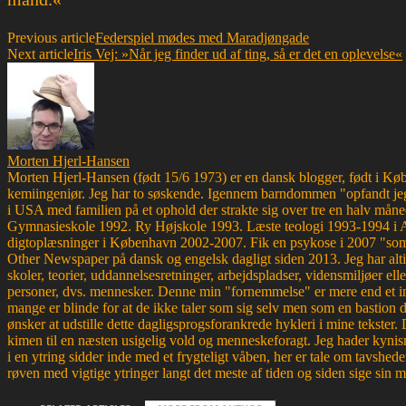
Previous article
Federspiel mødes med Maradjøngade
Next article
Iris Vej: »Når jeg finder ud af ting, så er det en oplevelse«
Morten Hjerl-Hansen
Morten Hjerl-Hansen (født 15/6 1973) er en dansk blogger, født i Køben
kemiingeniør. Jeg har to søskende. Igennem barndommen "opfandt jeg
i USA med familien på et ophold der strakte sig over tre en halv måne
Gymnasieskole 1992. Ry Højskole 1993. Læste teologi 1993-1994 i 
digtoplæsninger i København 2002-2007. Fik en psykose i 2007 "som d
Other Newspaper på dansk og engelsk dagligt siden 2013. Jeg har altid 
skoler, teorier, uddannelsesretninger, arbejdspladser, vidensmiljøer elle
personer, dvs. mennesker. Denne min "fornemmelse" er mere end et ins
mange er blinde for at de ikke taler som sig selv men som en bastion d
ønsker at udstille dette dagligsprogsforankrede hykleri i mine tekster
kimen til en næsten usigelig vold og menneskeforagt. Jeg hader kynism
i en ytring sidder inde med et frygteligt våben, her er tale om tavsh
røven med vigtige ytringer langt det meste af tiden og siden sige sin 