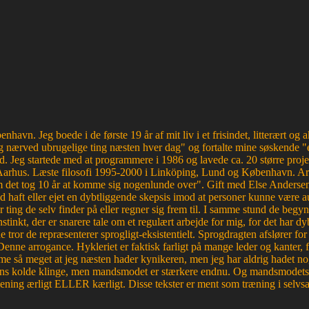
havn. Jeg boede i de første 19 år af mit liv i et frisindet, litterært o
 nærved ubrugelige ting næsten hver dag" og fortalte mine søskende "e
d. Jeg startede med at programmere i 1986 og lavede ca. 20 større proje
Aarhus. Læste filosofi 1995-2000 i Linköping, Lund og København. Ar
et tog 10 år at komme sig nogenlunde over". Gift med Else Andersen i
haft eller ejet en dybtliggende skepsis imod at personer kunne være aut
r ting de selv finder på eller regner sig frem til. I samme stund de begyn
tinkt, der er snarere tale om et regulært arbejde for mig, for det ha
e tror de repræsenterer sprogligt-eksistentielt. Sprogdragten afslører f
. Denne arrogance. Hykleriet er faktisk farligt på mange leder og kanter
e så meget at jeg næsten hader kynikeren, men jeg har aldrig hadet nog
edens kolde klinge, men mandsmodet er stærkere endnu. Og mandsmodets tro
mening ærligt ELLER kærligt. Disse tekster er ment som træning i selvsa