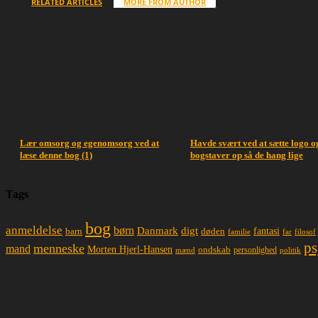
RELATED ARTICLES
MORE FROM AUTHOR
Lær omsorg og egenomsorg ved at
Havde svært ved at sætte logo o
læse denne bog (1)
bogstaver op så de hang lige
Tags
bog
anmeldelse
børn
Danmark
digt
døden
fantasi
barn
familie
far
filosof
ps
menneske
mand
Morten Hjerl-Hansen
ondskab
mænd
personlighed
politik