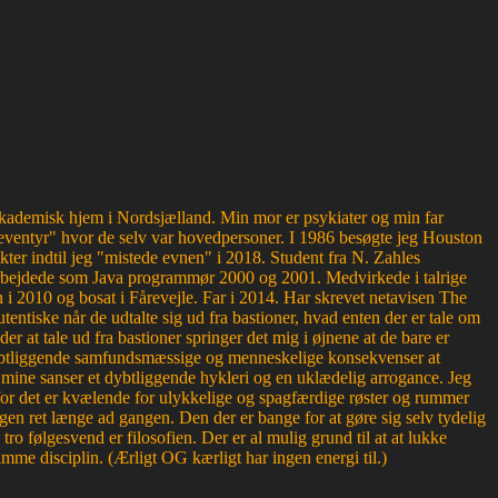
g akademisk hjem i Nordsjælland. Min mor er psykiater og min far
ventyr" hvor de selv var hovedpersoner. I 1986 besøgte jeg Houston
kter indtil jeg "mistede evnen" i 2018. Student fra N. Zahles
bejdede som Java programmør 2000 og 2001. Medvirkede i talrige
 2010 og bosat i Fårevejle. Far i 2014. Har skrevet netavisen The
entiske når de udtalte sig ud fra bastioner, hvad enten der er tale om
der at tale ud fra bastioner springer det mig i øjnene at de bare er
r dybtliggende samfundsmæssige og menneskelige konsekvenser at
or mine sanser et dybtliggende hykleri og en uklædelig arrogance. Jeg
, for det er kvælende for ulykkelige og spagfærdige røster og rummer
en ret længe ad gangen. Den der er bange for at gøre sig selv tydelig
 følgesvend er filosofien. Der er al mulig grund til at at lukke
mme disciplin. (Ærligt OG kærligt har ingen energi til.)