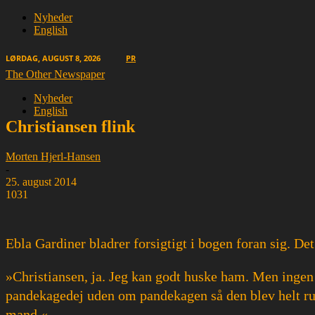
Nyheder
English
LØRDAG, AUGUST 8, 2026
PR
The Other Newspaper
Nyheder
English
Christiansen flink
Morten Hjerl-Hansen
-
25. august 2014
1031
Ebla Gardiner bladrer forsigtigt i bogen foran sig. Det v
»Christiansen, ja. Jeg kan godt huske ham. Men ingen a
pandekagedej uden om pandekagen så den blev helt run
mand.«