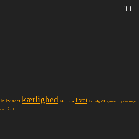
kærlighed
livet
de
kvinder
litteratur
lykke
magt
Ludwig Wittgenstein
ånd
rden