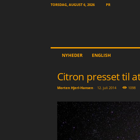
TORSDAG, AUGUST 6, 2026
PR
T
NYHEDER
ENGLISH
h
e
O
Citron presset til 
t
h
Morten Hjerl-Hansen
-
12. juli 2014
1098
e
r
N
e
w
s
p
a