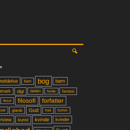
s
bog
meldelse
børn
barn
digt
fantasi
nmark
døden
familie
filosofi
forfatter
filosof
Gud
glæde
had
humor
lser
kvinde
erview
kunst
kvinder