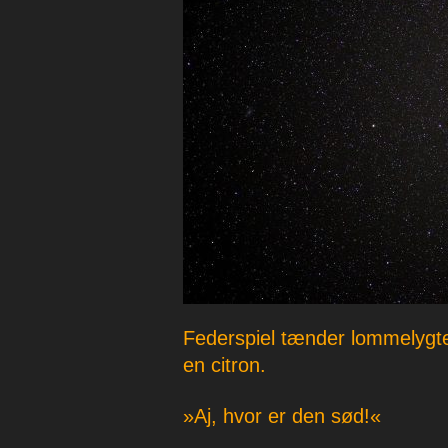
p
e
r
Federspiel tænder lommelygte
en citron.
»Aj, hvor er den sød!«