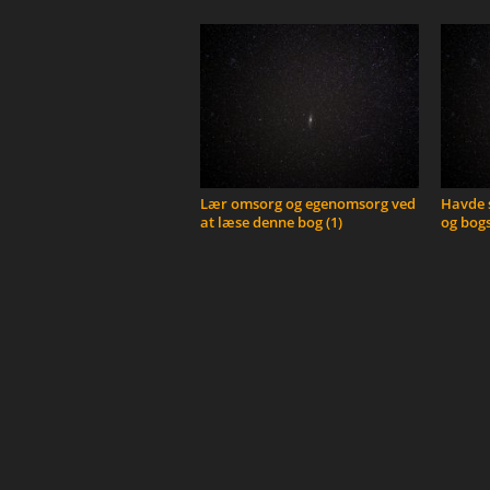
Lær omsorg og egenomsorg ved
Havde s
at læse denne bog (1)
og bogs