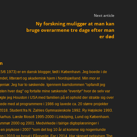
Next article
Ny forskning muliggør at man kan
bruge overarmene tre dage efter man
er død
en
15/6 1973) er en dansk blogger, født i København. Jeg boede i de
frisindet, litterært og akademisk hjem i Nordsjælland. Min mor er
ngeniør. Jeg har to søskende. Igennem barndommen "opfandt jeg
en hver dag" og fortalte mine søskende "eventyr" hvor de selv var
gte jeg Houston i USA med familien på et ophold der strakte sig over
tede med at programmere i 1986 og lavede ca. 20 større projekter
i 2018. Student fra N. Zahles Gymnasieskole 1992. Ry Højskole 1993.
Aarhus. Læste filosofi 1995-2000 i Linköping, Lund og København.
mmør 2000 og 2001. Medvirkede i talrige digtoplæsninger i
en psykose i 2007 "som det tog 10 år at komme sig nogenlunde
en i 2010 og bosat i Fårevejle. Far i 2014. Har skrevet netavisen The