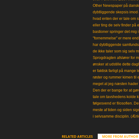
Other Newspaper på dansk og
dybtliggende skepsis imod a
hvad enten der er tale om s
eller ting de selv finder på 
bastioner springer det mig 
"fornemmelse" er mere end et
har dybtliggende samfunds
de ikke taler som sig selv m
Sprogdragten afslører for m
ønsker at udstille dette da
er faktisk farligt på mange 
røster og rummer kimen til
meget at jeg næsten hader 
Den der er bange for at gøre
tale om tavshedens kolde 
følgesvend er filosofien. Der
meste af tiden og siden sig
i selvsamme disciplin. (Ærli
RELATED ARTICLES
MORE FROM AUTHOR