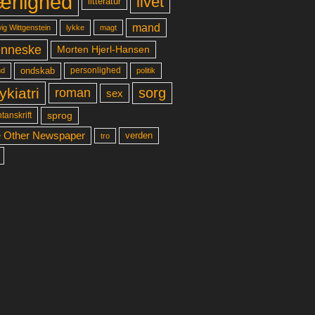
ærlighed
livet
litteratur
mand
lykke
ig Wittgenstein
magt
nneske
Morten Hjerl-Hansen
ondskab
d
personlighed
politik
ykiatri
sorg
roman
sex
sprog
tanskrift
 Other Newspaper
verden
tro