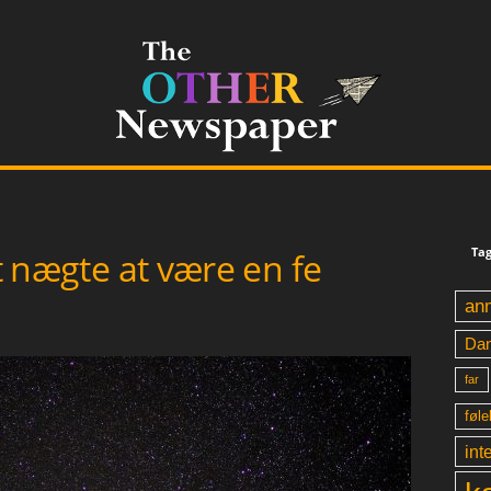
Tag
at nægte at være en fe
an
Da
far
føle
int