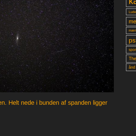
k
Ludw
me
mæn
ps
spon
The
ånd
n. Helt nede i bunden af spanden ligger