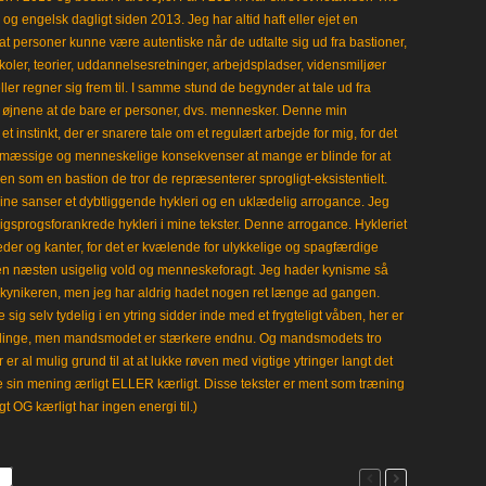
 engelsk dagligt siden 2013. Jeg har altid haft eller ejet en
t personer kunne være autentiske når de udtalte sig ud fra bastioner,
koler, teorier, uddannelsesretninger, arbejdspladser, vidensmiljøer
eller regner sig frem til. I samme stund de begynder at tale ud fra
i øjnene at de bare er personer, dvs. mennesker. Denne min
 instinkt, der er snarere tale om et regulært arbejde for mig, for det
mæssige og menneskelige konsekvenser at mange er blinde for at
en som en bastion de tror de repræsenterer sprogligt-eksistentielt.
ine sanser et dybtliggende hykleri og en uklædelig arrogance. Jeg
gligsprogsforankrede hykleri i mine tekster. Denne arrogance. Hykleriet
leder og kanter, for det er kvælende for ulykkelige og spagfærdige
 en næsten usigelig vold og menneskeforagt. Jeg hader kynisme så
kynikeren, men jeg har aldrig hadet nogen ret længe ad gangen.
 sig selv tydelig i en ytring sidder inde med et frygteligt våben, her er
klinge, men mandsmodet er stærkere endnu. Og mandsmodets tro
 er al mulig grund til at at lukke røven med vigtige ytringer langt det
e sin mening ærligt ELLER kærligt. Disse tekster er ment som træning
gt OG kærligt har ingen energi til.)