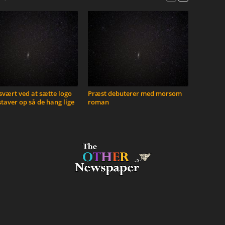
vært ved at sætte logo
Præst debuterer med morsom
taver op så de hang lige
roman