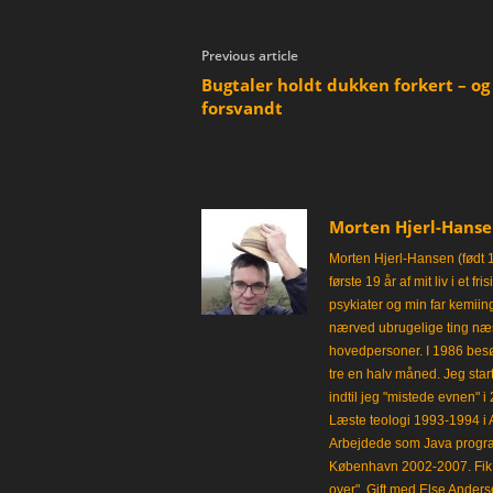
Previous article
Bugtaler holdt dukken forkert – og
forsvandt
Morten Hjerl-Hans
Morten Hjerl-Hansen (født 
første 19 år af mit liv i et 
psykiater og min far kemii
nærved ubrugelige ting næst
hovedpersoner. I 1986 besø
tre en halv måned. Jeg star
indtil jeg "mistede evnen" 
Læste teologi 1993-1994 i 
Arbejdede som Java progra
København 2002-2007. Fik 
over". Gift med Else Anders