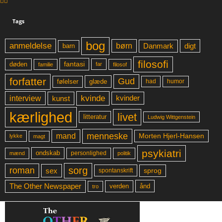
Tags
bog
anmeldelse
børn
digt
Danmark
barn
filosofi
fantasi
døden
far
familie
filosof
forfatter
Gud
glæde
had
humor
følelser
kvinde
interview
kunst
kvinder
kærlighed
livet
litteratur
Ludwig Wittgenstein
menneske
mand
Morten Hjerl-Hansen
lykke
magt
psykiatri
ondskab
mænd
personlighed
politik
sorg
roman
sex
sprog
spontanskrift
The Other Newspaper
ånd
verden
tro