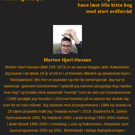
have læst lille bitte bog
med stort ordforråd
Morten Hjerl-Hansen
Morten Hjerl-Hansen (født 15/6 1973) er en dansk blogger, født i København.
Jeg boede i de første 19 år af mit liv i et frisindet, litterært og akademisk hjem i
Nordsjælland. Min mor er psykiater og min far kemiingeniør. Jeg har to
søskende. Igennem barndommen "opfandt jeg nærved ubrugelige ting næsten
hver dag" og fortalte mine søskende "eventyr" hvor de selv var hovedpersoner.
I 1986 besøgte jeg Houston i USA med familien på et ophold der strakte sig
over tre en halv måned. Jeg startede med at programmere i 1986 og lavede ca.
20 større projekter indtil jeg "mistede evnen" i 2018. Student fra N. Zahles
Gymnasieskole 1992. Ry Højskole 1993. Læste teologi 1993-1994 i Aarhus.
Læste filosofi 1995-2000 i Linköping, Lund og København. Arbejdede som
Java programmør 2000 og 2001. Medvirkede i talrige digtoplæsninger i