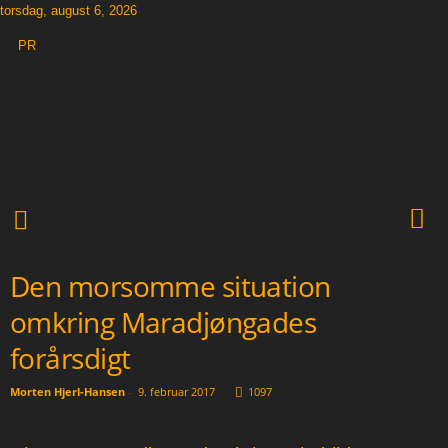
torsdag, august 6, 2026
PR
T
h
e
O
t
h
e
r
N
Den morsomme situation
e
w
omkring Maradjøngades
s
p
forårsdigt
a
p
Morten Hjerl-Hansen
-
9. februar 2017
1097
e
r