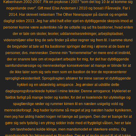
København 2002-2007. Fik en psykose i 2007 "som det tog 10 år at komme sig
nogenlunde over". Gift med Else Andersen i 2010 og bosat i Fårevejle. Far i
2014. Har skrevet netavisen The Other Newspaper på dansk og engelsk
dagligt siden 2013. Jeg har altid haft eller ejet en dybtliggende skepsis imod at
personer kunne være autentiske når de udtalte sig ud fra bastioner, hvad enten
der er tale om skoler, teorier, uddannelsesretninger, arbejdspladser,
vidensmiljøer eller ting de selv finder på eller regner sig frem til. I samme stund
de begynder at tale ud fra bastioner springer det mig i øjnene at de bare er
personer, dvs. mennesker. Denne min "fornemmelse" er mere end et instinkt,
der er snarere tale om et regulært arbejde for mig, for det har dybtliggende
samfundsmæssige og menneskelige konsekvenser at mange er blinde for at
de ikke taler som sig selv men som en bastion de tror de repræsenterer
sprogligt-eksistentielt. Sprogdragten afslører for mine sanser et dybtliggende
hykleri og en uklædelig arrogance. Jeg ønsker at udstille dette
dagligsprogsforankrede hykleri i mine tekster. Denne arrogance. Hykleriet er
faktisk farligt på mange leder og kanter, for det er kvælende for ulykkelige og
spagfærdige røster og rummer kimen til en næsten usigelig vold og
menneskeforagt. Jeg hader kynisme så meget at jeg næsten hader kynikeren,
men jeg har aldrig hadet nogen ret længe ad gangen. Den der er bange for at
gøre sig selv tydelig i en ytring sidder inde med et frygteligt våben, her er tale
om tavshedens kolde klinge, men mandsmodet er stærkere endnu. Og
mandsmodets tro følgesvend er filosofien. Der er al mulig grund til at at lukke