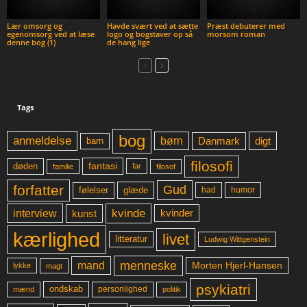
Lær omsorg og
Havde svært ved at sætte
Præst debuterer med
egenomsorg ved at læse
logo og bogstaver op så
morsom roman
denne bog (1)
de hang lige
Tags
bog
anmeldelse
børn
digt
Danmark
barn
filosofi
fantasi
døden
far
familie
filosof
forfatter
Gud
glæde
had
humor
følelser
kvinde
interview
kunst
kvinder
kærlighed
livet
litteratur
Ludwig Wittgenstein
menneske
mand
Morten Hjerl-Hansen
lykke
magt
psykiatri
ondskab
mænd
personlighed
politik