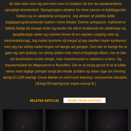
de ikke taler som sig selv men som en bastion de tror de repræsenterer
sprogligt-eksistentielt. Sprogdragten afslører for mine sanser et dybtliggende
hykleri og en uklædelig arrogance. Jeg ønsker at udstille dette
dagligsprogsforankrede hykleri i mine tekster. Denne arrogance. Hykleriet er
faktisk farligt på mange leder og kanter, for det er kvælende for ulykkelige og
spagfærdige røster og rummer kimen til en næsten usigelig vold og
menneskeforagt. Jeg hader kynisme så meget at jeg næsten hader kynikeren,
men jeg har aldrig hadet nogen ret længe ad gangen. Den der er bange for at
gøre sig selv tydelig i en ytring sidder inde med et frygteligt våben, her er tale
om tavshedens kolde klinge, men mandsmodet er stærkere endnu. Og
mandsmodets tro følgesvend er filosofien. Der er al mulig grund til at at lukke
røven med vigtige ytringer langt det meste af tiden og siden sige sin mening
ærligt ELLER kærligt. Disse tekster er ment som træning i selvsamme disciplin.
(Ærligt OG kærligt har ingen energi til.)
RELATED ARTICLES
MORE FROM AUTHOR