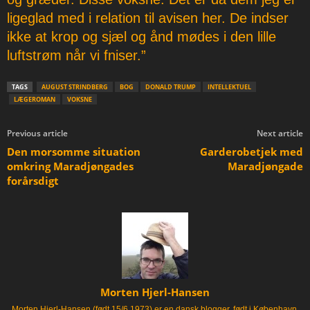
ligeglad med i relation til avisen her. De indser
ikke at krop og sjæl og ånd mødes i den lille
luftstrøm når vi fniser.”
TAGS
AUGUST STRINDBERG
BOG
DONALD TRUMP
INTELLEKTUEL
LÆGEROMAN
VOKSNE
Previous article
Next article
Den morsomme situation
Garderobetjek med
omkring Maradjøngades
Maradjøngade
forårsdigt
Morten Hjerl-Hansen
Morten Hjerl-Hansen (født 15/6 1973) er en dansk blogger, født i København.