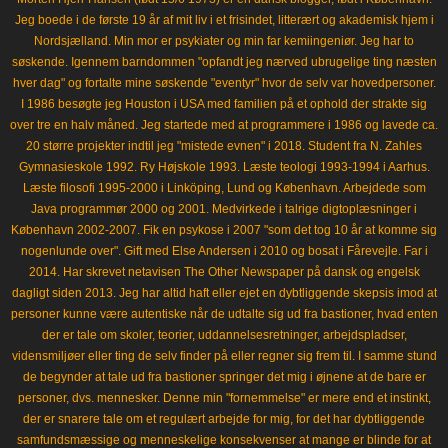
Jeg boede i de første 19 år af mit liv i et frisindet, litterært og akademisk hjem i
Nordsjælland. Min mor er psykiater og min far kemiingeniør. Jeg har to
søskende. Igennem barndommen "opfandt jeg nærved ubrugelige ting næsten
hver dag" og fortalte mine søskende "eventyr" hvor de selv var hovedpersoner.
I 1986 besøgte jeg Houston i USA med familien på et ophold der strakte sig
over tre en halv måned. Jeg startede med at programmere i 1986 og lavede ca.
20 større projekter indtil jeg "mistede evnen" i 2018. Student fra N. Zahles
Gymnasieskole 1992. Ry Højskole 1993. Læste teologi 1993-1994 i Aarhus.
Læste filosofi 1995-2000 i Linköping, Lund og København. Arbejdede som
Java programmør 2000 og 2001. Medvirkede i talrige digtoplæsninger i
København 2002-2007. Fik en psykose i 2007 "som det tog 10 år at komme sig
nogenlunde over". Gift med Else Andersen i 2010 og bosat i Fårevejle. Far i
2014. Har skrevet netavisen The Other Newspaper på dansk og engelsk
dagligt siden 2013. Jeg har altid haft eller ejet en dybtliggende skepsis imod at
personer kunne være autentiske når de udtalte sig ud fra bastioner, hvad enten
der er tale om skoler, teorier, uddannelsesretninger, arbejdspladser,
vidensmiljøer eller ting de selv finder på eller regner sig frem til. I samme stund
de begynder at tale ud fra bastioner springer det mig i øjnene at de bare er
personer, dvs. mennesker. Denne min "fornemmelse" er mere end et instinkt,
der er snarere tale om et regulært arbejde for mig, for det har dybtliggende
samfundsmæssige og menneskelige konsekvenser at mange er blinde for at