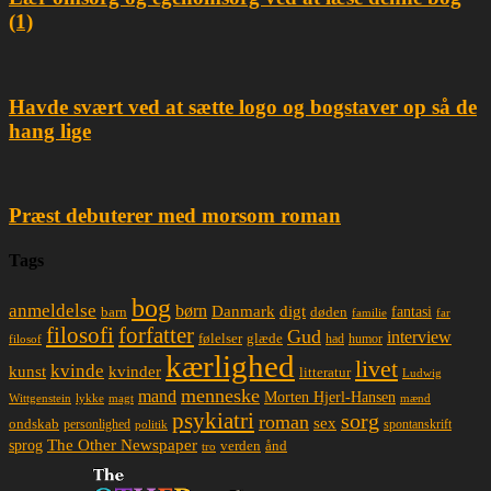
(1)
Havde svært ved at sætte logo og bogstaver op så de
hang lige
Præst debuterer med morsom roman
Tags
bog
anmeldelse
børn
Danmark
digt
døden
fantasi
barn
familie
far
filosofi
forfatter
Gud
interview
glæde
følelser
had
humor
filosof
kærlighed
livet
kvinde
kunst
kvinder
litteratur
Ludwig
menneske
mand
Morten Hjerl-Hansen
lykke
magt
mænd
Wittgenstein
psykiatri
sorg
roman
sex
ondskab
spontanskrift
personlighed
politik
The Other Newspaper
sprog
ånd
verden
tro