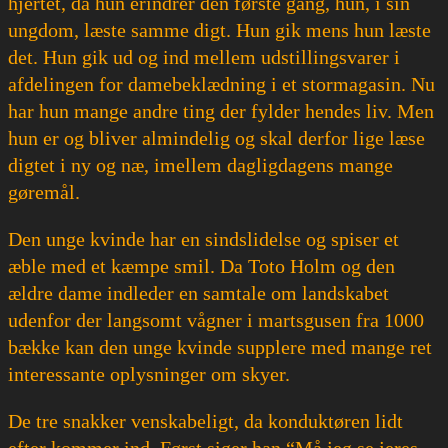
hjertet, da hun erindrer den første gang, hun, i sin
ungdom, læste samme digt. Hun gik mens hun læste
det. Hun gik ud og ind mellem udstillingsvarer i
afdelingen for damebeklædning i et stormagasin. Nu
har hun mange andre ting der fylder hendes liv. Men
hun er og bliver almindelig og skal derfor lige læse
digtet i ny og næ, imellem dagligdagens mange
gøremål.
Den unge kvinde har en sindslidelse og spiser et
æble med et kæmpe smil. Da Toto Holm og den
ældre dame indleder en samtale om landskabet
udenfor der langsomt vågner i martsgusen fra 1000
bække kan den unge kvinde supplere med mange ret
interessante oplysninger om skyer.
De tre snakker venskabeligt, da konduktøren lidt
efter kommer ind. Først siger han “Må jeg se jeres