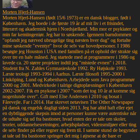
Morten Hjerl-Hansen
Morten Hjerl-Hansen (født 15/6 1973) er en dansk blogger, født i
København. Jeg boede i de første 19 år af mit liv i et frisindet,
litterært og akademisk hjem i Nordsjælland. Min mor er psykiater og
min far kemiingeniør. Jeg har to søskende. Igennem barndommen
"opfandt jeg nærved ubrugelige ting næsten hver dag" og fortalte
mine søskende "eventyr" hvor de selv var hovedpersoner. I 1986
besøgte jeg Houston i USA med familien på et ophold der strakte sig
over tre en halv måned. Jeg startede med at programmere i 1986 og
lavede ca. 20 større projekter indtil jeg "mistede evnen" i 2018.
Student fra N. Zahles Gymnasieskole 1992. Ry Højskole 1993.
Læste teologi 1993-1994 i Aarhus. Læste filosofi 1995-2000 i
Linköping, Lund og København. Arbejdede som Java programmør
2000 og 2001. Medvirkede i talrige digtoplæsninger i København
2002-2007. Fik en psykose i 2007 "som det tog 10 år at komme sig
nogenlunde over". Gift med Else Andersen i 2010 og bosat i
Fårevejle. Far i 2014. Har skrevet netavisen The Other Newspaper
på dansk og engelsk dagligt siden 2013. Jeg har altid haft eller ejet
en dybtliggende skepsis imod at personer kunne være autentiske når
de udtalte sig ud fra bastioner, hvad enten der er tale om skoler,
teorier, uddannelsesretninger, arbejdspladser, vidensmiljøer eller ting
de selv finder på eller regner sig frem til. I samme stund de begynder
at tale ud fra bastioner springer det mig i øjnene at de bare er