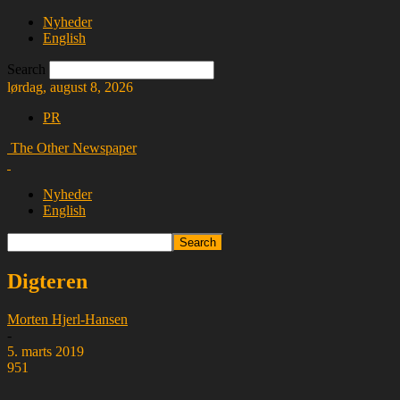
Nyheder
English
Search
lørdag, august 8, 2026
PR
The Other Newspaper
Nyheder
English
Digteren
Morten Hjerl-Hansen
-
5. marts 2019
951