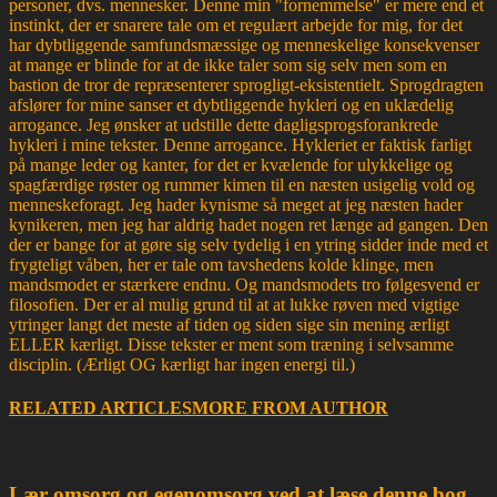
personer, dvs. mennesker. Denne min "fornemmelse" er mere end et
instinkt, der er snarere tale om et regulært arbejde for mig, for det
har dybtliggende samfundsmæssige og menneskelige konsekvenser
at mange er blinde for at de ikke taler som sig selv men som en
bastion de tror de repræsenterer sprogligt-eksistentielt. Sprogdragten
afslører for mine sanser et dybtliggende hykleri og en uklædelig
arrogance. Jeg ønsker at udstille dette dagligsprogsforankrede
hykleri i mine tekster. Denne arrogance. Hykleriet er faktisk farligt
på mange leder og kanter, for det er kvælende for ulykkelige og
spagfærdige røster og rummer kimen til en næsten usigelig vold og
menneskeforagt. Jeg hader kynisme så meget at jeg næsten hader
kynikeren, men jeg har aldrig hadet nogen ret længe ad gangen. Den
der er bange for at gøre sig selv tydelig i en ytring sidder inde med et
frygteligt våben, her er tale om tavshedens kolde klinge, men
mandsmodet er stærkere endnu. Og mandsmodets tro følgesvend er
filosofien. Der er al mulig grund til at at lukke røven med vigtige
ytringer langt det meste af tiden og siden sige sin mening ærligt
ELLER kærligt. Disse tekster er ment som træning i selvsamme
disciplin. (Ærligt OG kærligt har ingen energi til.)
RELATED ARTICLES
MORE FROM AUTHOR
Lær omsorg og egenomsorg ved at læse denne bog