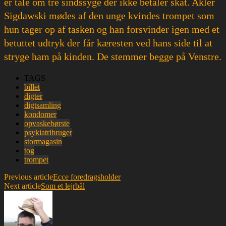
er tale om tre sindssyge der ikke betaler skat. Akler
Sigdawski mødes af den unge kvindes trompet som
hun tager op af tasken og han forsvinder igen med et
betuttet udtryk der får kæresten ved hans side til at
stryge ham på kinden. De stemmer begge på Venstre.
TAGS
billet
digter
digtsamling
kondomer
opvaskebørste
psykiatribruger
stormagasin
tog
trompet
Previous article
Ecce foredragsholder
Next article
Som et lejrbål