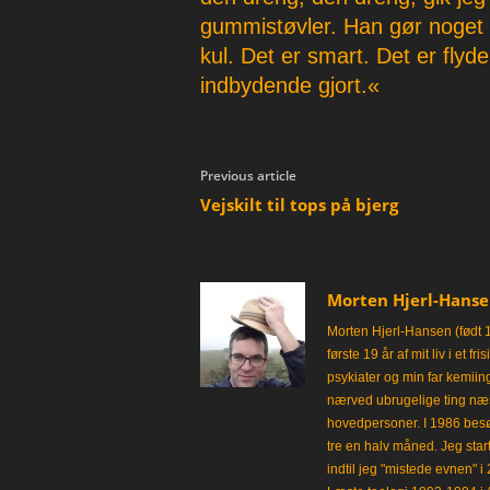
gummistøvler. Han gør noget
kul. Det er smart. Det er flyden
indbydende gjort.«
Previous article
Vejskilt til tops på bjerg
Morten Hjerl-Hans
Morten Hjerl-Hansen (født 
første 19 år af mit liv i et 
psykiater og min far kemii
nærved ubrugelige ting næst
hovedpersoner. I 1986 besø
tre en halv måned. Jeg star
indtil jeg "mistede evnen" 