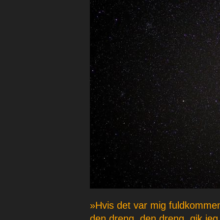
p
e
r
»Hvis det var mig fuldkomme
den dreng, den dreng, gik jeg