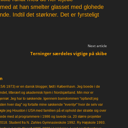
 med at han smelter glasset med glohede
de. Indtil det størkner. Det er fyrsteligt
Next article
Terninger særdeles vigtige på skibe
en
15/6 1973) er en dansk blogger, født i København. Jeg boede i de
frisindet, litterært og akademisk hjem i Nordsjælland. Min mor er
ngeniør. Jeg har to søskende. Igennem barndommen "opfandt jeg
en hver dag" og fortalte mine søskende "eventyr" hvor de selv var
gte jeg Houston i USA med familien på et ophold der strakte sig over
tede med at programmere i 1986 og lavede ca. 20 større projekter
i 2018. Student fra N. Zahles Gymnasieskole 1992. Ry Højskole 1993.