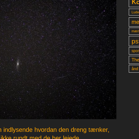
k
Ludw
me
mæn
ps
spon
The
ånd
n indlysende hvordan den dreng tænker,
 ikke rundt med de her lejede