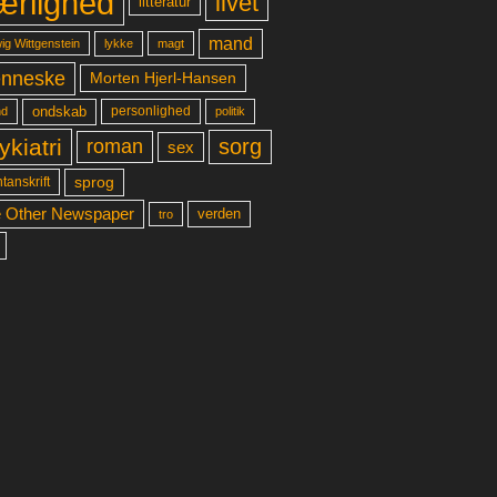
ærlighed
livet
litteratur
mand
lykke
ig Wittgenstein
magt
nneske
Morten Hjerl-Hansen
ondskab
d
personlighed
politik
ykiatri
sorg
roman
sex
sprog
tanskrift
 Other Newspaper
verden
tro