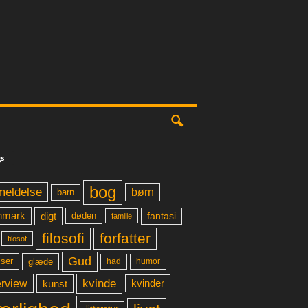
s
bog
meldelse
børn
barn
digt
fantasi
nmark
døden
familie
filosofi
forfatter
filosof
Gud
glæde
had
humor
lser
kvinde
erview
kunst
kvinder