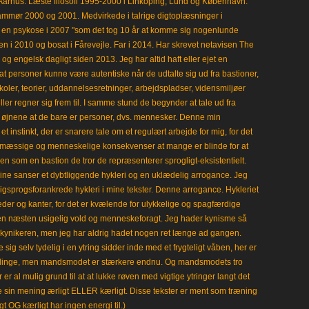
Aarhus. Læste filosofi 1995-2000 i Linköping, Lund og København.
mmør 2000 og 2001. Medvirkede i talrige digtoplæsninger i
en psykose i 2007 "som det tog 10 år at komme sig nogenlunde
en i 2010 og bosat i Fårevejle. Far i 2014. Har skrevet netavisen The
 engelsk dagligt siden 2013. Jeg har altid haft eller ejet en
t personer kunne være autentiske når de udtalte sig ud fra bastioner,
koler, teorier, uddannelsesretninger, arbejdspladser, vidensmiljøer
eller regner sig frem til. I samme stund de begynder at tale ud fra
i øjnene at de bare er personer, dvs. mennesker. Denne min
 instinkt, der er snarere tale om et regulært arbejde for mig, for det
mæssige og menneskelige konsekvenser at mange er blinde for at
en som en bastion de tror de repræsenterer sprogligt-eksistentielt.
ine sanser et dybtliggende hykleri og en uklædelig arrogance. Jeg
gligsprogsforankrede hykleri i mine tekster. Denne arrogance. Hykleriet
leder og kanter, for det er kvælende for ulykkelige og spagfærdige
 en næsten usigelig vold og menneskeforagt. Jeg hader kynisme så
kynikeren, men jeg har aldrig hadet nogen ret længe ad gangen.
 sig selv tydelig i en ytring sidder inde med et frygteligt våben, her er
klinge, men mandsmodet er stærkere endnu. Og mandsmodets tro
 er al mulig grund til at at lukke røven med vigtige ytringer langt det
e sin mening ærligt ELLER kærligt. Disse tekster er ment som træning
gt OG kærligt har ingen energi til.)