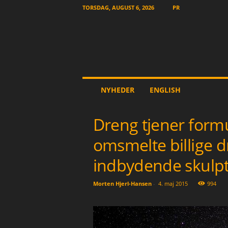
TORSDAG, AUGUST 6, 2026
PR
T
NYHEDER
ENGLISH
h
e
O
Dreng tjener formue
t
h
omsmelte billige dri
e
r
indbydende skulp
N
e
Morten Hjerl-Hansen
-
4. maj 2015
994
w
s
p
a