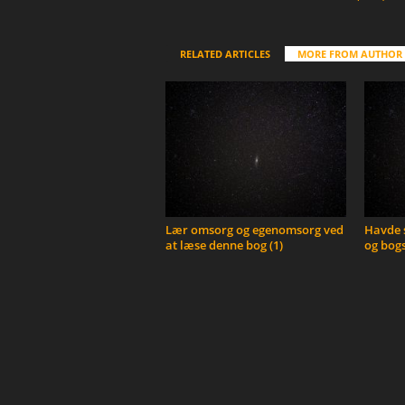
RELATED ARTICLES
MORE FROM AUTHOR
Lær omsorg og egenomsorg ved
Havde s
at læse denne bog (1)
og bogs