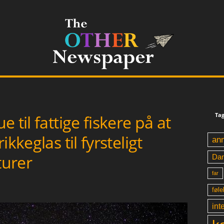
Tag
 til fattige fiskere på at
kkeglas til fyrsteligt
an
turer
Da
far
føle
int