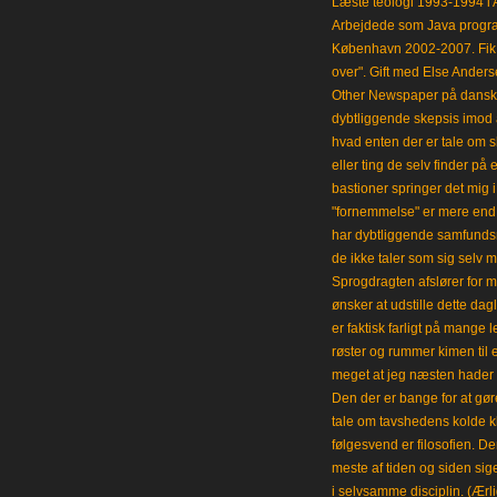
Læste teologi 1993-1994 i 
Arbejdede som Java progra
København 2002-2007. Fik 
over". Gift med Else Anders
Other Newspaper på dansk og
dybtliggende skepsis imod a
hvad enten der er tale om s
eller ting de selv finder på 
bastioner springer det mig 
"fornemmelse" er mere end et
har dybtliggende samfunds
de ikke taler som sig selv m
Sprogdragten afslører for m
ønsker at udstille dette da
er faktisk farligt på mange 
røster og rummer kimen til
meget at jeg næsten hader 
Den der er bange for at gøre
tale om tavshedens kolde 
følgesvend er filosofien. Der
meste af tiden og siden sig
i selvsamme disciplin. (Ærli