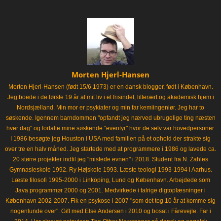
Morten Hjerl-Hansen
Morten Hjerl-Hansen (født 15/6 1973) er en dansk blogger, født i København.
Jeg boede i de første 19 år af mit liv i et frisindet, litterært og akademisk hjem i
Nordsjælland. Min mor er psykiater og min far kemiingeniør. Jeg har to
søskende. Igennem barndommen "opfandt jeg nærved ubrugelige ting næsten
hver dag" og fortalte mine søskende "eventyr" hvor de selv var hovedpersoner.
I 1986 besøgte jeg Houston i USA med familien på et ophold der strakte sig
over tre en halv måned. Jeg startede med at programmere i 1986 og lavede ca.
20 større projekter indtil jeg "mistede evnen" i 2018. Student fra N. Zahles
Gymnasieskole 1992. Ry Højskole 1993. Læste teologi 1993-1994 i Aarhus.
Læste filosofi 1995-2000 i Linköping, Lund og København. Arbejdede som
Java programmør 2000 og 2001. Medvirkede i talrige digtoplæsninger i
København 2002-2007. Fik en psykose i 2007 "som det tog 10 år at komme sig
nogenlunde over". Gift med Else Andersen i 2010 og bosat i Fårevejle. Far i