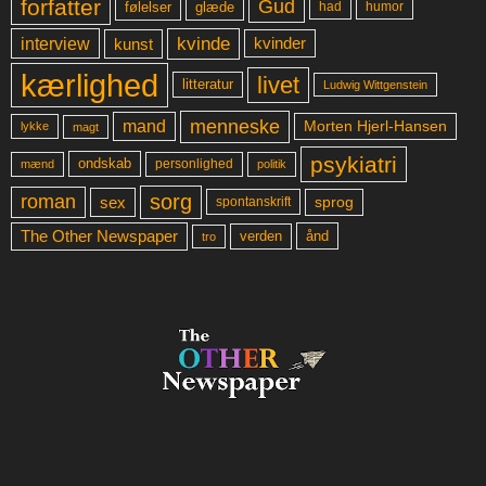
forfatter
Gud
glæde
had
humor
følelser
kvinde
interview
kunst
kvinder
kærlighed
livet
litteratur
Ludwig Wittgenstein
menneske
mand
Morten Hjerl-Hansen
lykke
magt
psykiatri
ondskab
mænd
personlighed
politik
sorg
roman
sex
sprog
spontanskrift
The Other Newspaper
ånd
verden
tro