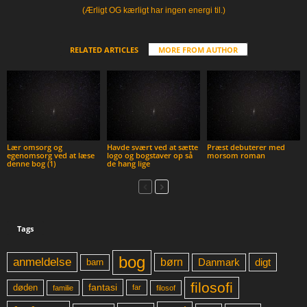
(Ærligt OG kærligt har ingen energi til.)
RELATED ARTICLES
MORE FROM AUTHOR
Lær omsorg og
Havde svært ved at sætte
Præst debuterer med
egenomsorg ved at læse
logo og bogstaver op så
morsom roman
denne bog (1)
de hang lige
Tags
bog
anmeldelse
børn
digt
Danmark
barn
filosofi
fantasi
døden
far
familie
filosof