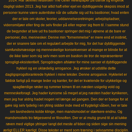
2014. Har skrevet netavisen The Other Newspaper på dansk og engelsk
dagligt siden 2013. Jeg har altid haft eller ejet en dybtliggende skepsis imod at
personer kunne være autentiske når de udtalte sig ud fra bastioner, hvad enten
der er tale om skoler, teorier, uddannelsesretninger, arbejdspladser,
vidensmiljøer eller ting de selv finder på eller regner sig frem til. I samme stund
de begynder at tale ud fra bastioner springer det mig i øjnene at de bare er
personer, dvs. mennesker. Denne min "fornemmelse" er mere end et instinkt,
der er snarere tale om et regulært arbejde for mig, for det har dybtliggende
samfundsmæssige og menneskelige konsekvenser at mange er blinde for at
de ikke taler som sig selv men som en bastion de tror de repræsenterer
sprogligt-eksistentielt. Sprogdragten afslører for mine sanser et dybtliggende
hykleri og en uklædelig arrogance. Jeg ønsker at udstille dette
dagligsprogsforankrede hykleri i mine tekster. Denne arrogance. Hykleriet er
faktisk farligt på mange leder og kanter, for det er kvælende for ulykkelige og
spagfærdige røster og rummer kimen til en næsten usigelig vold og
menneskeforagt. Jeg hader kynisme så meget at jeg næsten hader kynikeren,
men jeg har aldrig hadet nogen ret længe ad gangen. Den der er bange for at
gøre sig selv tydelig i en ytring sidder inde med et frygteligt våben, her er tale
om tavshedens kolde klinge, men mandsmodet er stærkere endnu. Og
mandsmodets tro følgesvend er filosofien. Der er al mulig grund til at at lukke
røven med vigtige ytringer langt det meste af tiden og siden sige sin mening
ærligt ELLER kærligt. Disse tekster er ment som træning i selvsamme disciplin.