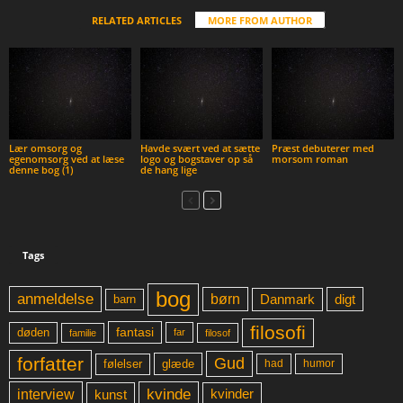
RELATED ARTICLES
MORE FROM AUTHOR
Lær omsorg og
Havde svært ved at sætte
Præst debuterer med
egenomsorg ved at læse
logo og bogstaver op så
morsom roman
denne bog (1)
de hang lige
Tags
bog
anmeldelse
børn
digt
Danmark
barn
filosofi
fantasi
døden
far
familie
filosof
forfatter
Gud
glæde
had
humor
følelser
kvinde
interview
kunst
kvinder