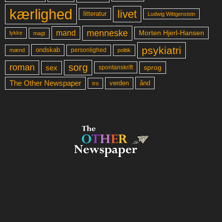
kærlighed
livet
litteratur
Ludwig Wittgenstein
menneske
mand
Morten Hjerl-Hansen
lykke
magt
psykiatri
ondskab
mænd
personlighed
politik
sorg
roman
sex
sprog
spontanskrift
The Other Newspaper
ånd
verden
tro