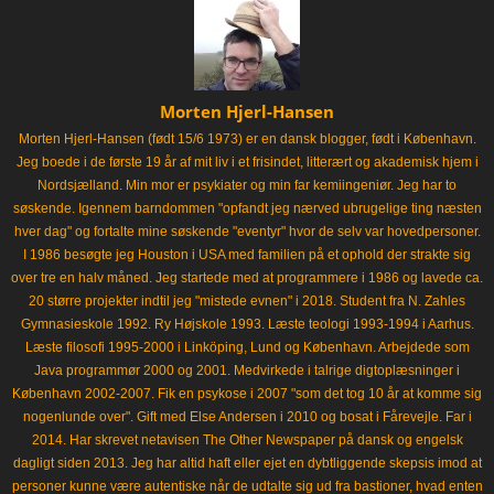
Morten Hjerl-Hansen
Morten Hjerl-Hansen (født 15/6 1973) er en dansk blogger, født i København.
Jeg boede i de første 19 år af mit liv i et frisindet, litterært og akademisk hjem i
Nordsjælland. Min mor er psykiater og min far kemiingeniør. Jeg har to
søskende. Igennem barndommen "opfandt jeg nærved ubrugelige ting næsten
hver dag" og fortalte mine søskende "eventyr" hvor de selv var hovedpersoner.
I 1986 besøgte jeg Houston i USA med familien på et ophold der strakte sig
over tre en halv måned. Jeg startede med at programmere i 1986 og lavede ca.
20 større projekter indtil jeg "mistede evnen" i 2018. Student fra N. Zahles
Gymnasieskole 1992. Ry Højskole 1993. Læste teologi 1993-1994 i Aarhus.
Læste filosofi 1995-2000 i Linköping, Lund og København. Arbejdede som
Java programmør 2000 og 2001. Medvirkede i talrige digtoplæsninger i
København 2002-2007. Fik en psykose i 2007 "som det tog 10 år at komme sig
nogenlunde over". Gift med Else Andersen i 2010 og bosat i Fårevejle. Far i
2014. Har skrevet netavisen The Other Newspaper på dansk og engelsk
dagligt siden 2013. Jeg har altid haft eller ejet en dybtliggende skepsis imod at
personer kunne være autentiske når de udtalte sig ud fra bastioner, hvad enten