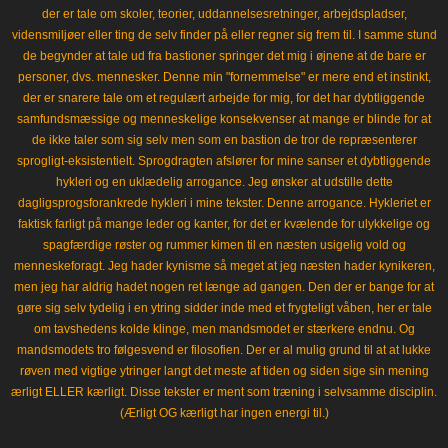
der er tale om skoler, teorier, uddannelsesretninger, arbejdspladser,
vidensmiljøer eller ting de selv finder på eller regner sig frem til. I samme stund
de begynder at tale ud fra bastioner springer det mig i øjnene at de bare er
personer, dvs. mennesker. Denne min "fornemmelse" er mere end et instinkt,
der er snarere tale om et regulært arbejde for mig, for det har dybtliggende
samfundsmæssige og menneskelige konsekvenser at mange er blinde for at
de ikke taler som sig selv men som en bastion de tror de repræsenterer
sprogligt-eksistentielt. Sprogdragten afslører for mine sanser et dybtliggende
hykleri og en uklædelig arrogance. Jeg ønsker at udstille dette
dagligsprogsforankrede hykleri i mine tekster. Denne arrogance. Hykleriet er
faktisk farligt på mange leder og kanter, for det er kvælende for ulykkelige og
spagfærdige røster og rummer kimen til en næsten usigelig vold og
menneskeforagt. Jeg hader kynisme så meget at jeg næsten hader kynikeren,
men jeg har aldrig hadet nogen ret længe ad gangen. Den der er bange for at
gøre sig selv tydelig i en ytring sidder inde med et frygteligt våben, her er tale
om tavshedens kolde klinge, men mandsmodet er stærkere endnu. Og
mandsmodets tro følgesvend er filosofien. Der er al mulig grund til at at lukke
røven med vigtige ytringer langt det meste af tiden og siden sige sin mening
ærligt ELLER kærligt. Disse tekster er ment som træning i selvsamme disciplin.
(Ærligt OG kærligt har ingen energi til.)