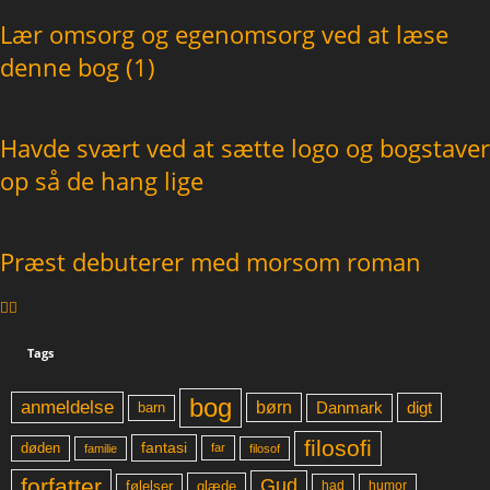
Lær omsorg og egenomsorg ved at læse
denne bog (1)
Havde svært ved at sætte logo og bogstaver
op så de hang lige
Præst debuterer med morsom roman
Tags
bog
anmeldelse
børn
digt
Danmark
barn
filosofi
fantasi
døden
far
familie
filosof
forfatter
Gud
glæde
had
humor
følelser