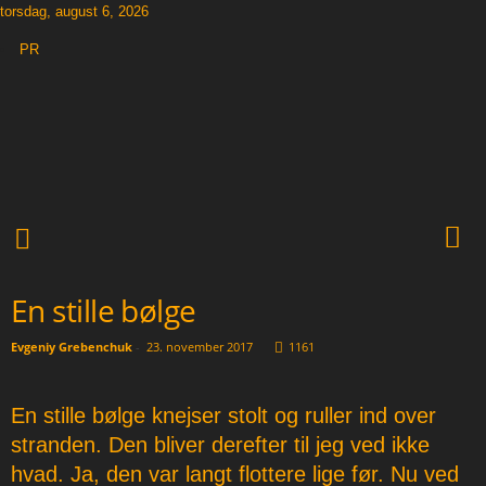
torsdag, august 6, 2026
PR
T
h
e
O
t
h
e
r
N
En stille bølge
e
w
s
Evgeniy Grebenchuk
-
23. november 2017
1161
p
a
En stille bølge knejser stolt og ruller ind over
p
e
stranden. Den bliver derefter til jeg ved ikke
r
hvad. Ja, den var langt flottere lige før. Nu ved