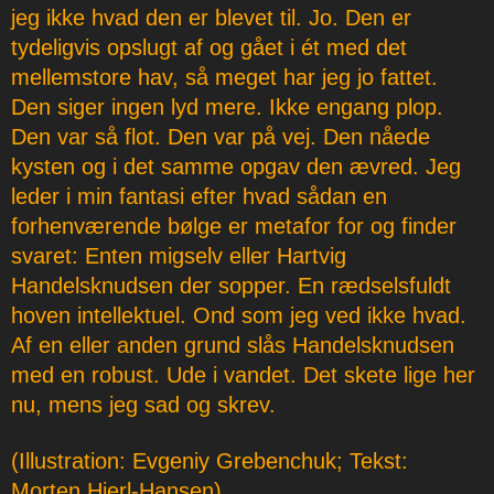
jeg ikke hvad den er blevet til. Jo. Den er
tydeligvis opslugt af og gået i ét med det
mellemstore hav, så meget har jeg jo fattet.
Den siger ingen lyd mere. Ikke engang plop.
Den var så flot. Den var på vej. Den nåede
kysten og i det samme opgav den ævred. Jeg
leder i min fantasi efter hvad sådan en
forhenværende bølge er metafor for og finder
svaret: Enten migselv eller Hartvig
Handelsknudsen der sopper. En rædselsfuldt
hoven intellektuel. Ond som jeg ved ikke hvad.
Af en eller anden grund slås Handelsknudsen
med en robust. Ude i vandet. Det skete lige her
nu, mens jeg sad og skrev.
(Illustration: Evgeniy Grebenchuk; Tekst:
Morten Hjerl-Hansen)