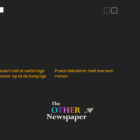
vært ved at sætte logo
Præst debuterer med morsom
taver op så de hang lige
roman