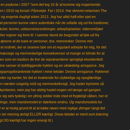
en psykose i 2007 "som det tog 10 år at komme sig nogenlunde
en i 2010 og bosat i Fårevejle. Far i 2014. Har skrevet netavisen The
 engelsk dagligt siden 2013. Jeg har altid haft eller ejet en
t personer kunne være autentiske når de udtalte sig ud fra bastioner,
koler, teorier, uddannelsesretninger, arbejdspladser, vidensmiljøer
eller regner sig frem til. I samme stund de begynder at tale ud fra
i øjnene at de bare er personer, dvs. mennesker. Denne min
 instinkt, der er snarere tale om et regulært arbejde for mig, for det
mæssige og menneskelige konsekvenser at mange er blinde for at
en som en bastion de tror de repræsenterer sprogligt-eksistentielt.
ine sanser et dybtliggende hykleri og en uklædelig arrogance. Jeg
gligsprogsforankrede hykleri i mine tekster. Denne arrogance. Hykleriet
leder og kanter, for det er kvælende for ulykkelige og spagfærdige
 en næsten usigelig vold og menneskeforagt. Jeg hader kynisme så
kynikeren, men jeg har aldrig hadet nogen ret længe ad gangen.
 sig selv tydelig i en ytring sidder inde med et frygteligt våben, her er
klinge, men mandsmodet er stærkere endnu. Og mandsmodets tro
 er al mulig grund til at at lukke røven med vigtige ytringer langt det
e sin mening ærligt ELLER kærligt. Disse tekster er ment som træning
gt OG kærligt har ingen energi til.)