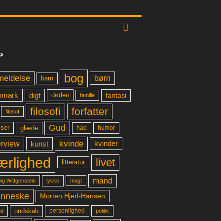
s
bog
meldelse
børn
barn
digt
fantasi
nmark
døden
familie
filosofi
forfatter
filosof
Gud
glæde
had
humor
lser
kvinde
erview
kunst
kvinder
ærlighed
livet
litteratur
mand
lykke
ig Wittgenstein
magt
nneske
Morten Hjerl-Hansen
ondskab
d
personlighed
politik