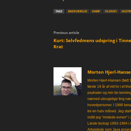
TAGS
BADEVÆRELSE
DAMP
FILOSOFI
HUSTR
Previous article
Kurt: Selvfedmens udspring i Tinne
Krat
Morten Hjerl-Hans
Morten Hjerl-Hansen (født 
første 19 år af mit liv i et 
psykiater og min far kemii
nærved ubrugelige ting næst
hovedpersoner. I 1986 besø
tre en halv måned. Jeg star
indtil jeg "mistede evnen" 
Læste teologi 1993-1994 i 
Arbejdede som Java progra