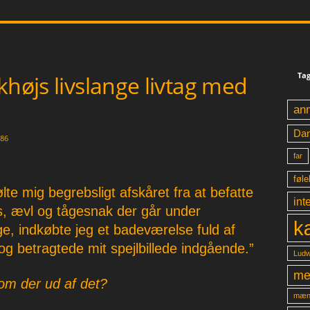
Tag
khøjs livslange livtag med
an
Da
86
far
føle
te mig begrebsligt afskåret fra at befatte
int
s, ævl og tågesnak der går under
k
e, indkøbte jeg et badeværelse fuld af
g betragtede mit spejlbillede indgående.”
Ludw
me
om der ud af det?
mæn