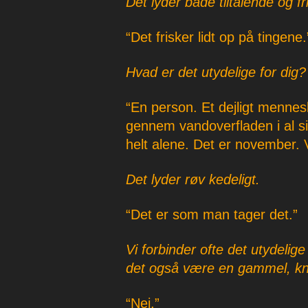
Det lyder både tiltalende og fri
“Det frisker lidt op på tingene.
Hvad er det utydelige for dig?
“En person. Et dejligt mennes
gennem vandoverfladen i al s
helt alene. Det er november. V
Det lyder røv kedeligt.
“Det er som man tager det.”
Vi forbinder ofte det utydeli
det også være en gammel, kn
“Nej.”