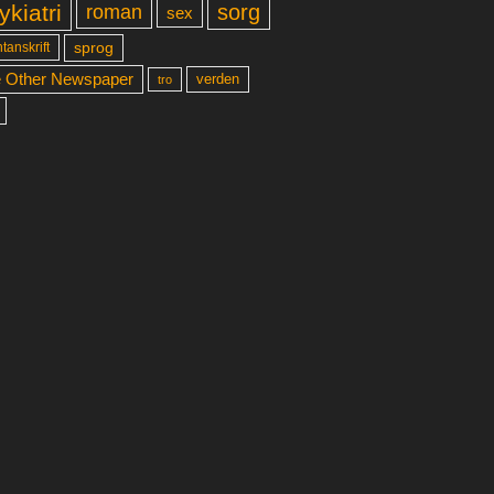
ykiatri
sorg
roman
sex
sprog
tanskrift
 Other Newspaper
verden
tro