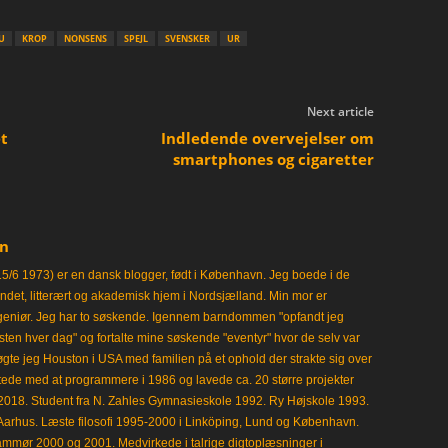
U
KROP
NONSENS
SPEJL
SVENSKER
UR
Next article
t
Indledende overvejelser om
smartphones og cigaretter
en
15/6 1973) er en dansk blogger, født i København. Jeg boede i de
frisindet, litterært og akademisk hjem i Nordsjælland. Min mor er
ngeniør. Jeg har to søskende. Igennem barndommen "opfandt jeg
en hver dag" og fortalte mine søskende "eventyr" hvor de selv var
gte jeg Houston i USA med familien på et ophold der strakte sig over
tede med at programmere i 1986 og lavede ca. 20 større projekter
i 2018. Student fra N. Zahles Gymnasieskole 1992. Ry Højskole 1993.
Aarhus. Læste filosofi 1995-2000 i Linköping, Lund og København.
mmør 2000 og 2001. Medvirkede i talrige digtoplæsninger i