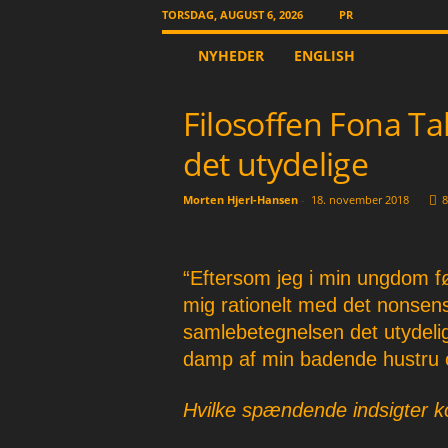
TORSDAG, AUGUST 6, 2026
PR
T
NYHEDER
ENGLISH
h
e
O
Filosoffen Fona Ta
t
h
det utydelige
e
r
Morten Hjerl-Hansen
-
18. november 2018
8
N
e
w
s
“Eftersom jeg i min ungdom føl
p
mig rationelt med det nonsen
a
samlebetegnelsen det utydelig
p
e
damp af min badende hustru o
r
Hvilke spændende indsigter k