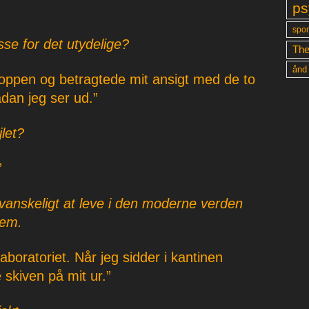
ps
spon
sse for det utydelige?
The
ånd
roppen og betragtede mit ansigt med de to
dan jeg ser ud.”
let?
”
 vanskeligt at leve i den moderne verden
lem.
boratoriet. Når jeg sidder i kantinen
 skiven på mit ur.”