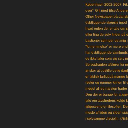
København 2002-2007. Fik 
over". Gift med Else Anders
Other Newspaper på dansk og
dybtliggende skepsis imod a
hvad enten der er tale om s
eller ting de selv finder på 
bastioner springer det mig 
"fornemmelse" er mere end et
har dybtliggende samfunds
de ikke taler som sig selv m
Sprogdragten afslører for m
ønsker at udstille dette da
er faktisk farligt på mange 
røster og rummer kimen til
meget at jeg næsten hader 
Den der er bange for at gøre
tale om tavshedens kolde 
følgesvend er filosofien. Der
meste af tiden og siden sig
i selvsamme disciplin. (Ærli