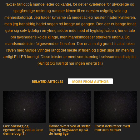
faktisk farligt på mange leder og kanter, for det er kvælende for ulykkelige og
spagfærdige røster og rummer kimen til en næsten usigelig vold og
menneskeforagt. Jeg hader kynisme så meget at jeg næsten hader kynikeren,
men jeg har aldrig hadet nogen ret længe ad gangen. Den der er bange for at
gøre sig selv tydelig i en ytring sidder inde med et frygteligt våben, her er tale
om tavshedens kolde klinge, men mandsmodet er stærkere endnu. Og
mandsmodets tro følgesvend er filosofien. Der er al mulig grund til at at lukke
røven med vigtige ytringer langt det meste af tiden og siden sige sin mening
ærligt ELLER kærligt. Disse tekster er ment som træning i selvsamme disciplin.
(Ærligt OG kærligt har ingen energi til.)
RELATED ARTICLES
MORE FROM AUTHOR
Lær omsorg og
Havde svært ved at sætte
Præst debuterer med
egenomsorg ved at læse
logo og bogstaver op så
morsom roman
denne bog (1)
de hang lige