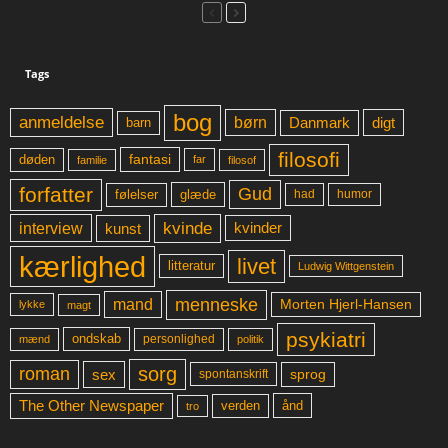
Tags
bog
anmeldelse
børn
digt
Danmark
barn
filosofi
fantasi
døden
far
familie
filosof
forfatter
Gud
glæde
had
humor
følelser
kvinde
interview
kunst
kvinder
kærlighed
livet
litteratur
Ludwig Wittgenstein
menneske
mand
Morten Hjerl-Hansen
lykke
magt
psykiatri
ondskab
mænd
personlighed
politik
sorg
roman
sex
sprog
spontanskrift
The Other Newspaper
ånd
verden
tro