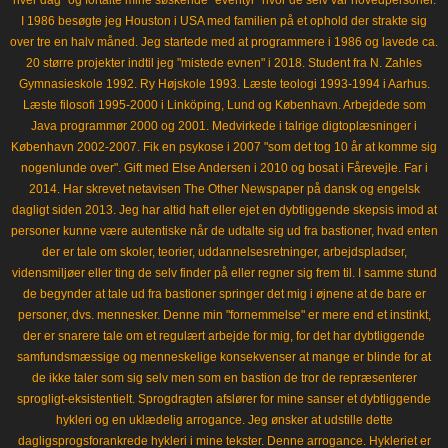
hver dag" og fortalte mine søskende "eventyr" hvor de selv var hovedpersoner.
I 1986 besøgte jeg Houston i USA med familien på et ophold der strakte sig
over tre en halv måned. Jeg startede med at programmere i 1986 og lavede ca.
20 større projekter indtil jeg "mistede evnen" i 2018. Student fra N. Zahles
Gymnasieskole 1992. Ry Højskole 1993. Læste teologi 1993-1994 i Aarhus.
Læste filosofi 1995-2000 i Linköping, Lund og København. Arbejdede som
Java programmør 2000 og 2001. Medvirkede i talrige digtoplæsninger i
København 2002-2007. Fik en psykose i 2007 "som det tog 10 år at komme sig
nogenlunde over". Gift med Else Andersen i 2010 og bosat i Fårevejle. Far i
2014. Har skrevet netavisen The Other Newspaper på dansk og engelsk
dagligt siden 2013. Jeg har altid haft eller ejet en dybtliggende skepsis imod at
personer kunne være autentiske når de udtalte sig ud fra bastioner, hvad enten
der er tale om skoler, teorier, uddannelsesretninger, arbejdspladser,
vidensmiljøer eller ting de selv finder på eller regner sig frem til. I samme stund
de begynder at tale ud fra bastioner springer det mig i øjnene at de bare er
personer, dvs. mennesker. Denne min "fornemmelse" er mere end et instinkt,
der er snarere tale om et regulært arbejde for mig, for det har dybtliggende
samfundsmæssige og menneskelige konsekvenser at mange er blinde for at
de ikke taler som sig selv men som en bastion de tror de repræsenterer
sprogligt-eksistentielt. Sprogdragten afslører for mine sanser et dybtliggende
hykleri og en uklædelig arrogance. Jeg ønsker at udstille dette
dagligsprogsforankrede hykleri i mine tekster. Denne arrogance. Hykleriet er