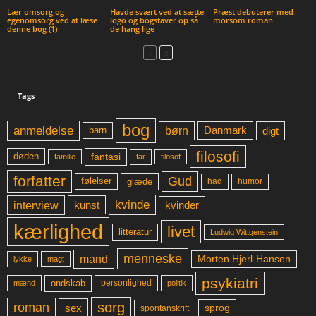
Lær omsorg og
Havde svært ved at sætte
Præst debuterer med
egenomsorg ved at læse
logo og bogstaver op så
morsom roman
denne bog (1)
de hang lige
Tags
bog
anmeldelse
børn
digt
Danmark
barn
filosofi
fantasi
døden
far
familie
filosof
forfatter
Gud
glæde
had
humor
følelser
kvinde
interview
kunst
kvinder
kærlighed
livet
litteratur
Ludwig Wittgenstein
menneske
mand
Morten Hjerl-Hansen
lykke
magt
psykiatri
ondskab
mænd
personlighed
politik
sorg
roman
sex
sprog
spontanskrift