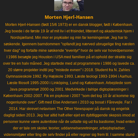
Morten Hjerl-Hansen
Morten Hjerl-Hansen (født 15/6 1973) er en dansk blogger, født i København.
Jeg boede i de første 19 år af mit liv i et frisindet, litterært og akademisk hjem i
Nordsjælland. Min mor er psykiater og min far kemiingeniør. Jeg har to
søskende. Igennem barndommen "opfandt jeg nærved ubrugelige ting næsten
hver dag" og fortalte mine søskende "eventyr" hvor de selv var hovedpersoner.
I 1986 besøgte jeg Houston i USA med familien på et ophold der strakte sig
over tre en halv måned. Jeg startede med at programmere i 1986 og lavede ca.
20 større projekter indtil jeg "mistede evnen" i 2018. Student fra N. Zahles
Gymnasieskole 1992. Ry Højskole 1993. Læste teologi 1993-1994 i Aarhus.
Læste filosofi 1995-2000 i Linköping, Lund og København. Arbejdede som
Java programmør 2000 og 2001. Medvirkede i talrige digtoplæsninger i
København 2002-2007. Fik en psykose i 2007 "som det tog 10 år at komme sig
nogenlunde over". Gift med Else Andersen i 2010 og bosat i Fårevejle. Far i
2014. Har skrevet netavisen The Other Newspaper på dansk og engelsk
dagligt siden 2013. Jeg har altid haft eller ejet en dybtliggende skepsis imod at
personer kunne være autentiske når de udtalte sig ud fra bastioner, hvad enten
der er tale om skoler, teorier, uddannelsesretninger, arbejdspladser,
vidensmiljøer eller ting de selv finder på eller regner sig frem til. I samme stund