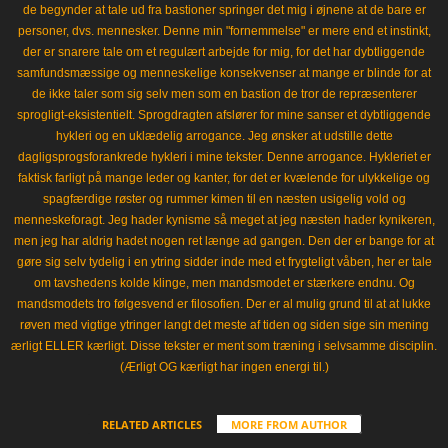
de begynder at tale ud fra bastioner springer det mig i øjnene at de bare er
personer, dvs. mennesker. Denne min "fornemmelse" er mere end et instinkt,
der er snarere tale om et regulært arbejde for mig, for det har dybtliggende
samfundsmæssige og menneskelige konsekvenser at mange er blinde for at
de ikke taler som sig selv men som en bastion de tror de repræsenterer
sprogligt-eksistentielt. Sprogdragten afslører for mine sanser et dybtliggende
hykleri og en uklædelig arrogance. Jeg ønsker at udstille dette
dagligsprogsforankrede hykleri i mine tekster. Denne arrogance. Hykleriet er
faktisk farligt på mange leder og kanter, for det er kvælende for ulykkelige og
spagfærdige røster og rummer kimen til en næsten usigelig vold og
menneskeforagt. Jeg hader kynisme så meget at jeg næsten hader kynikeren,
men jeg har aldrig hadet nogen ret længe ad gangen. Den der er bange for at
gøre sig selv tydelig i en ytring sidder inde med et frygteligt våben, her er tale
om tavshedens kolde klinge, men mandsmodet er stærkere endnu. Og
mandsmodets tro følgesvend er filosofien. Der er al mulig grund til at at lukke
røven med vigtige ytringer langt det meste af tiden og siden sige sin mening
ærligt ELLER kærligt. Disse tekster er ment som træning i selvsamme disciplin.
(Ærligt OG kærligt har ingen energi til.)
RELATED ARTICLES
MORE FROM AUTHOR