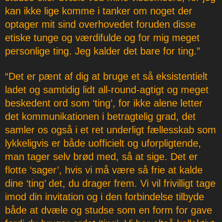
kan ikke lige komme i tanker om noget der
optager mit sind overhovedet foruden disse
etiske tunge og værdifulde og for mig meget
personlige ting. Jeg kalder det bare for ting.”
“Det er pænt af dig at bruge et så eksistentielt
ladet og samtidig lidt all-round-agtigt og meget
beskedent ord som ‘ting’, for ikke alene letter
det kommunikationen i betragtelig grad, det
samler os også i et ret underligt fællesskab som
lykkeligvis er både uofficielt og uforpligtende,
man tager selv brød med, så at sige. Det er
flotte ‘sager’, hvis vi må være så frie at kalde
dine ‘ting’ det, du drager frem. Vi vil frivilligt tage
imod din invitation og i den forbindelse tilbyde
både at dvæle og studse som en form for gave