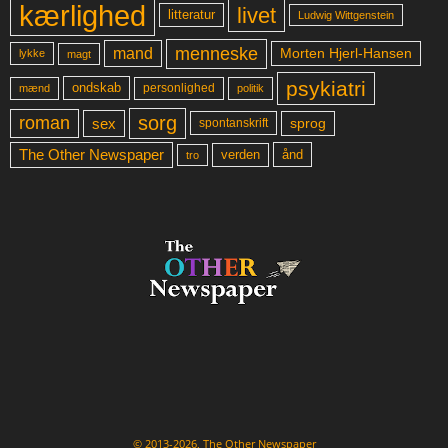
kærlighed
livet
litteratur
Ludwig Wittgenstein
menneske
mand
Morten Hjerl-Hansen
lykke
magt
psykiatri
ondskab
mænd
personlighed
politik
sorg
roman
sex
sprog
spontanskrift
The Other Newspaper
ånd
verden
tro
© 2013-2026, The Other Newspaper