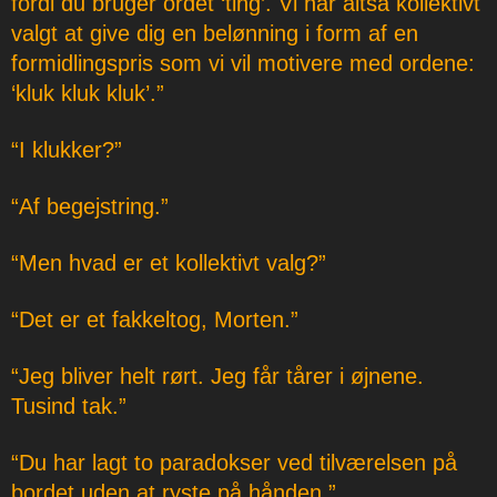
fordi du bruger ordet ‘ting’. Vi har altså kollektivt
valgt at give dig en belønning i form af en
formidlingspris som vi vil motivere med ordene:
‘kluk kluk kluk’.”
“I klukker?”
“Af begejstring.”
“Men hvad er et kollektivt valg?”
“Det er et fakkeltog, Morten.”
“Jeg bliver helt rørt. Jeg får tårer i øjnene.
Tusind tak.”
“Du har lagt to paradokser ved tilværelsen på
bordet uden at ryste på hånden.”