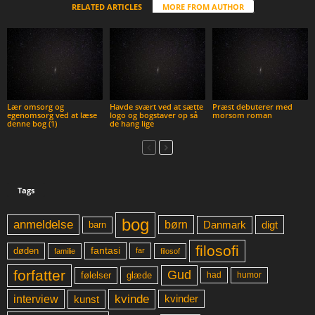
RELATED ARTICLES
MORE FROM AUTHOR
Lær omsorg og
Havde svært ved at sætte
Præst debuterer med
egenomsorg ved at læse
logo og bogstaver op så
morsom roman
denne bog (1)
de hang lige
Tags
bog
anmeldelse
børn
digt
Danmark
barn
filosofi
fantasi
døden
far
familie
filosof
forfatter
Gud
glæde
had
humor
følelser
kvinde
interview
kunst
kvinder