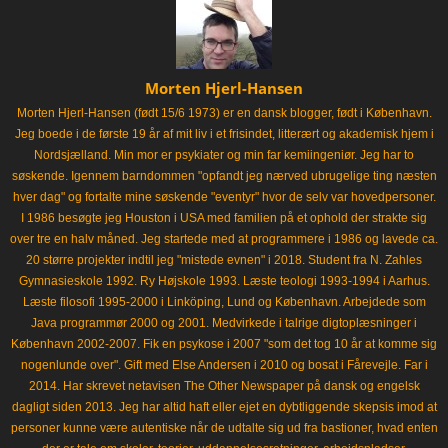
Morten Hjerl-Hansen
Morten Hjerl-Hansen (født 15/6 1973) er en dansk blogger, født i København.
Jeg boede i de første 19 år af mit liv i et frisindet, litterært og akademisk hjem i
Nordsjælland. Min mor er psykiater og min far kemiingeniør. Jeg har to
søskende. Igennem barndommen "opfandt jeg nærved ubrugelige ting næsten
hver dag" og fortalte mine søskende "eventyr" hvor de selv var hovedpersoner.
I 1986 besøgte jeg Houston i USA med familien på et ophold der strakte sig
over tre en halv måned. Jeg startede med at programmere i 1986 og lavede ca.
20 større projekter indtil jeg "mistede evnen" i 2018. Student fra N. Zahles
Gymnasieskole 1992. Ry Højskole 1993. Læste teologi 1993-1994 i Aarhus.
Læste filosofi 1995-2000 i Linköping, Lund og København. Arbejdede som
Java programmør 2000 og 2001. Medvirkede i talrige digtoplæsninger i
København 2002-2007. Fik en psykose i 2007 "som det tog 10 år at komme sig
nogenlunde over". Gift med Else Andersen i 2010 og bosat i Fårevejle. Far i
2014. Har skrevet netavisen The Other Newspaper på dansk og engelsk
dagligt siden 2013. Jeg har altid haft eller ejet en dybtliggende skepsis imod at
personer kunne være autentiske når de udtalte sig ud fra bastioner, hvad enten