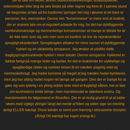
der er tale om skoler, teorier, uddannelsesretninger, arbejdspladser,
vidensmiljøer eller ting de selv finder på eller regner sig frem til. I samme stund
de begynder at tale ud fra bastioner springer det mig i øjnene at de bare er
personer, dvs. mennesker. Denne min "fornemmelse" er mere end et instinkt,
der er snarere tale om et regulært arbejde for mig, for det har dybtliggende
samfundsmæssige og menneskelige konsekvenser at mange er blinde for at
de ikke taler som sig selv men som en bastion de tror de repræsenterer
sprogligt-eksistentielt. Sprogdragten afslører for mine sanser et dybtliggende
hykleri og en uklædelig arrogance. Jeg ønsker at udstille dette
dagligsprogsforankrede hykleri i mine tekster. Denne arrogance. Hykleriet er
faktisk farligt på mange leder og kanter, for det er kvælende for ulykkelige og
spagfærdige røster og rummer kimen til en næsten usigelig vold og
menneskeforagt. Jeg hader kynisme så meget at jeg næsten hader kynikeren,
men jeg har aldrig hadet nogen ret længe ad gangen. Den der er bange for at
gøre sig selv tydelig i en ytring sidder inde med et frygteligt våben, her er tale
om tavshedens kolde klinge, men mandsmodet er stærkere endnu. Og
mandsmodets tro følgesvend er filosofien. Der er al mulig grund til at at lukke
røven med vigtige ytringer langt det meste af tiden og siden sige sin mening
ærligt ELLER kærligt. Disse tekster er ment som træning i selvsamme disciplin.
(Ærligt OG kærligt har ingen energi til.)