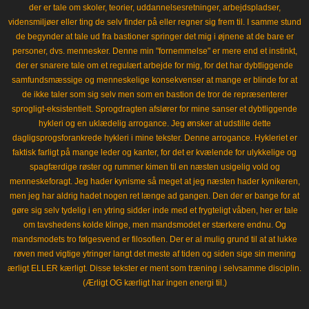
der er tale om skoler, teorier, uddannelsesretninger, arbejdspladser,
vidensmiljøer eller ting de selv finder på eller regner sig frem til. I samme stund
de begynder at tale ud fra bastioner springer det mig i øjnene at de bare er
personer, dvs. mennesker. Denne min "fornemmelse" er mere end et instinkt,
der er snarere tale om et regulært arbejde for mig, for det har dybtliggende
samfundsmæssige og menneskelige konsekvenser at mange er blinde for at
de ikke taler som sig selv men som en bastion de tror de repræsenterer
sprogligt-eksistentielt. Sprogdragten afslører for mine sanser et dybtliggende
hykleri og en uklædelig arrogance. Jeg ønsker at udstille dette
dagligsprogsforankrede hykleri i mine tekster. Denne arrogance. Hykleriet er
faktisk farligt på mange leder og kanter, for det er kvælende for ulykkelige og
spagfærdige røster og rummer kimen til en næsten usigelig vold og
menneskeforagt. Jeg hader kynisme så meget at jeg næsten hader kynikeren,
men jeg har aldrig hadet nogen ret længe ad gangen. Den der er bange for at
gøre sig selv tydelig i en ytring sidder inde med et frygteligt våben, her er tale
om tavshedens kolde klinge, men mandsmodet er stærkere endnu. Og
mandsmodets tro følgesvend er filosofien. Der er al mulig grund til at at lukke
røven med vigtige ytringer langt det meste af tiden og siden sige sin mening
ærligt ELLER kærligt. Disse tekster er ment som træning i selvsamme disciplin.
(Ærligt OG kærligt har ingen energi til.)