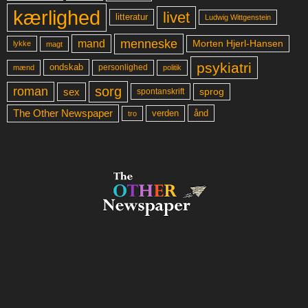
kærlighed
livet
litteratur
Ludwig Wittgenstein
menneske
mand
Morten Hjerl-Hansen
lykke
magt
psykiatri
ondskab
mænd
personlighed
politik
sorg
roman
sex
sprog
spontanskrift
The Other Newspaper
ånd
verden
tro