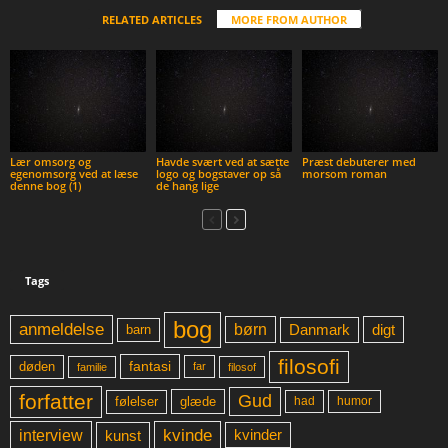
RELATED ARTICLES
MORE FROM AUTHOR
Lær omsorg og
Havde svært ved at sætte
Præst debuterer med
egenomsorg ved at læse
logo og bogstaver op så
morsom roman
denne bog (1)
de hang lige
Tags
bog
anmeldelse
børn
digt
Danmark
barn
filosofi
fantasi
døden
far
familie
filosof
forfatter
Gud
glæde
had
humor
følelser
kvinde
interview
kunst
kvinder