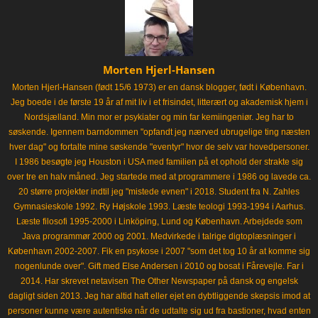
Morten Hjerl-Hansen
Morten Hjerl-Hansen (født 15/6 1973) er en dansk blogger, født i København.
Jeg boede i de første 19 år af mit liv i et frisindet, litterært og akademisk hjem i
Nordsjælland. Min mor er psykiater og min far kemiingeniør. Jeg har to
søskende. Igennem barndommen "opfandt jeg nærved ubrugelige ting næsten
hver dag" og fortalte mine søskende "eventyr" hvor de selv var hovedpersoner.
I 1986 besøgte jeg Houston i USA med familien på et ophold der strakte sig
over tre en halv måned. Jeg startede med at programmere i 1986 og lavede ca.
20 større projekter indtil jeg "mistede evnen" i 2018. Student fra N. Zahles
Gymnasieskole 1992. Ry Højskole 1993. Læste teologi 1993-1994 i Aarhus.
Læste filosofi 1995-2000 i Linköping, Lund og København. Arbejdede som
Java programmør 2000 og 2001. Medvirkede i talrige digtoplæsninger i
København 2002-2007. Fik en psykose i 2007 "som det tog 10 år at komme sig
nogenlunde over". Gift med Else Andersen i 2010 og bosat i Fårevejle. Far i
2014. Har skrevet netavisen The Other Newspaper på dansk og engelsk
dagligt siden 2013. Jeg har altid haft eller ejet en dybtliggende skepsis imod at
personer kunne være autentiske når de udtalte sig ud fra bastioner, hvad enten