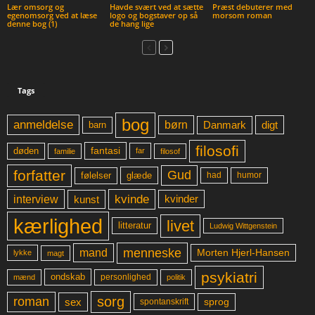
Lær omsorg og
Havde svært ved at sætte
Præst debuterer med
egenomsorg ved at læse
logo og bogstaver op så
morsom roman
denne bog (1)
de hang lige
Tags
bog
anmeldelse
børn
digt
Danmark
barn
filosofi
fantasi
døden
far
familie
filosof
forfatter
Gud
glæde
had
humor
følelser
kvinde
interview
kunst
kvinder
kærlighed
livet
litteratur
Ludwig Wittgenstein
menneske
mand
Morten Hjerl-Hansen
lykke
magt
psykiatri
ondskab
mænd
personlighed
politik
sorg
roman
sex
sprog
spontanskrift