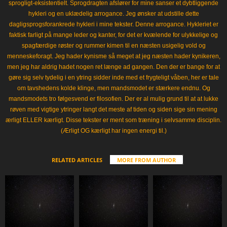
sprogligt-eksistentielt. Sprogdragten afslører for mine sanser et dybtliggende
hykleri og en uklædelig arrogance. Jeg ønsker at udstille dette
dagligsprogsforankrede hykleri i mine tekster. Denne arrogance. Hykleriet er
faktisk farligt på mange leder og kanter, for det er kvælende for ulykkelige og
spagfærdige røster og rummer kimen til en næsten usigelig vold og
menneskeforagt. Jeg hader kynisme så meget at jeg næsten hader kynikeren,
men jeg har aldrig hadet nogen ret længe ad gangen. Den der er bange for at
gøre sig selv tydelig i en ytring sidder inde med et frygteligt våben, her er tale
om tavshedens kolde klinge, men mandsmodet er stærkere endnu. Og
mandsmodets tro følgesvend er filosofien. Der er al mulig grund til at at lukke
røven med vigtige ytringer langt det meste af tiden og siden sige sin mening
ærligt ELLER kærligt. Disse tekster er ment som træning i selvsamme disciplin.
(Ærligt OG kærligt har ingen energi til.)
RELATED ARTICLES
MORE FROM AUTHOR