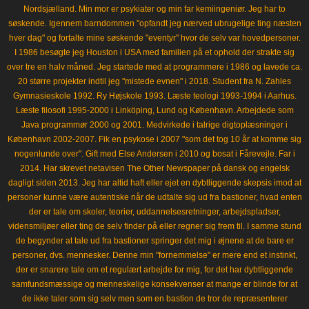
Nordsjælland. Min mor er psykiater og min far kemiingeniør. Jeg har to
søskende. Igennem barndommen "opfandt jeg nærved ubrugelige ting næsten
hver dag" og fortalte mine søskende "eventyr" hvor de selv var hovedpersoner.
I 1986 besøgte jeg Houston i USA med familien på et ophold der strakte sig
over tre en halv måned. Jeg startede med at programmere i 1986 og lavede ca.
20 større projekter indtil jeg "mistede evnen" i 2018. Student fra N. Zahles
Gymnasieskole 1992. Ry Højskole 1993. Læste teologi 1993-1994 i Aarhus.
Læste filosofi 1995-2000 i Linköping, Lund og København. Arbejdede som
Java programmør 2000 og 2001. Medvirkede i talrige digtoplæsninger i
København 2002-2007. Fik en psykose i 2007 "som det tog 10 år at komme sig
nogenlunde over". Gift med Else Andersen i 2010 og bosat i Fårevejle. Far i
2014. Har skrevet netavisen The Other Newspaper på dansk og engelsk
dagligt siden 2013. Jeg har altid haft eller ejet en dybtliggende skepsis imod at
personer kunne være autentiske når de udtalte sig ud fra bastioner, hvad enten
der er tale om skoler, teorier, uddannelsesretninger, arbejdspladser,
vidensmiljøer eller ting de selv finder på eller regner sig frem til. I samme stund
de begynder at tale ud fra bastioner springer det mig i øjnene at de bare er
personer, dvs. mennesker. Denne min "fornemmelse" er mere end et instinkt,
der er snarere tale om et regulært arbejde for mig, for det har dybtliggende
samfundsmæssige og menneskelige konsekvenser at mange er blinde for at
de ikke taler som sig selv men som en bastion de tror de repræsenterer